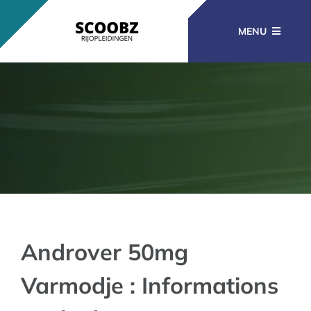
Ga
naar
MENU
inhoud
RIJOPLEIDINGEN
BEROEPSOPLEIDINGEN
CURSUSSEN
KENNISBANK
Androver 50mg
Varmodje : Informations
CONTACT