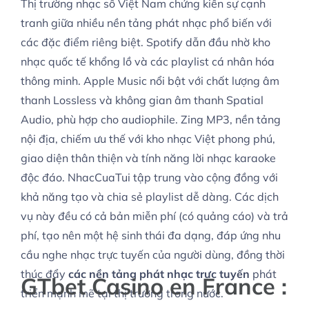
Thị trường nhạc số Việt Nam chứng kiến sự cạnh
tranh giữa nhiều nền tảng phát nhạc phổ biến với
các đặc điểm riêng biệt. Spotify dẫn đầu nhờ kho
nhạc quốc tế khổng lồ và các playlist cá nhân hóa
thông minh. Apple Music nổi bật với chất lượng âm
thanh Lossless và không gian âm thanh Spatial
Audio, phù hợp cho audiophile. Zing MP3, nền tảng
nội địa, chiếm ưu thế với kho nhạc Việt phong phú,
giao diện thân thiện và tính năng lời nhạc karaoke
độc đáo. NhacCuaTui tập trung vào cộng đồng với
khả năng tạo và chia sẻ playlist dễ dàng. Các dịch
vụ này đều có cả bản miễn phí (có quảng cáo) và trả
phí, tạo nên một hệ sinh thái đa dạng, đáp ứng nhu
cầu nghe nhạc trực tuyến của người dùng, đồng thời
thúc đẩy
các nền tảng phát nhạc trực tuyến
phát
GTbet Casino en France :
triển mạnh mẽ tại thị trường trong nước.