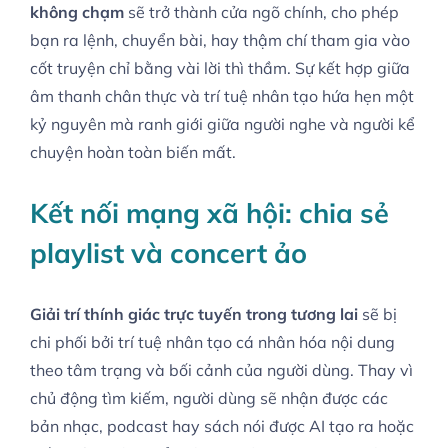
không chạm
sẽ trở thành cửa ngõ chính, cho phép
bạn ra lệnh, chuyển bài, hay thậm chí tham gia vào
cốt truyện chỉ bằng vài lời thì thầm. Sự kết hợp giữa
âm thanh chân thực và trí tuệ nhân tạo hứa hẹn một
kỷ nguyên mà ranh giới giữa người nghe và người kể
chuyện hoàn toàn biến mất.
Kết nối mạng xã hội: chia sẻ
playlist và concert ảo
Giải trí thính giác trực tuyến trong tương lai
sẽ bị
chi phối bởi trí tuệ nhân tạo cá nhân hóa nội dung
theo tâm trạng và bối cảnh của người dùng. Thay vì
chủ động tìm kiếm, người dùng sẽ nhận được các
bản nhạc, podcast hay sách nói được AI tạo ra hoặc