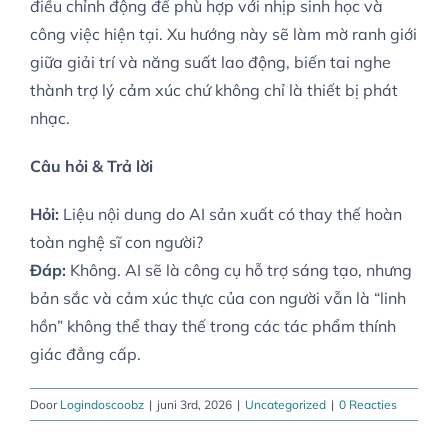
điều chỉnh động để phù hợp với nhịp sinh học và
công việc hiện tại. Xu hướng này sẽ làm mờ ranh giới
giữa giải trí và năng suất lao động, biến tai nghe
thành trợ lý cảm xúc chứ không chỉ là thiết bị phát
nhạc.
Câu hỏi & Trả lời
Hỏi:
Liệu nội dung do AI sản xuất có thay thế hoàn
toàn nghệ sĩ con người?
Đáp:
Không. AI sẽ là công cụ hỗ trợ sáng tạo, nhưng
bản sắc và cảm xúc thực của con người vẫn là “linh
hồn” không thể thay thế trong các tác phẩm thính
giác đẳng cấp.
Door
Logindoscoobz
|
juni 3rd, 2026
|
Uncategorized
|
0 Reacties