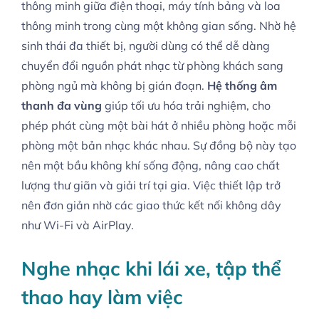
thông minh giữa điện thoại, máy tính bảng và loa
thông minh trong cùng một không gian sống. Nhờ hệ
sinh thái đa thiết bị, người dùng có thể dễ dàng
chuyển đổi nguồn phát nhạc từ phòng khách sang
phòng ngủ mà không bị gián đoạn.
Hệ thống âm
thanh đa vùng
giúp tối ưu hóa trải nghiệm, cho
phép phát cùng một bài hát ở nhiều phòng hoặc mỗi
phòng một bản nhạc khác nhau. Sự đồng bộ này tạo
nên một bầu không khí sống động, nâng cao chất
lượng thư giãn và giải trí tại gia. Việc thiết lập trở
nên đơn giản nhờ các giao thức kết nối không dây
như Wi-Fi và AirPlay.
Nghe nhạc khi lái xe, tập thể
thao hay làm việc