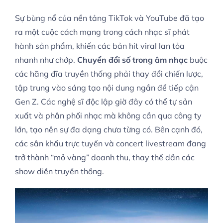
Sự bùng nổ của nền tảng TikTok và YouTube đã tạo
ra một cuộc cách mạng trong cách nhạc sĩ phát
hành sản phẩm, khiến các bản hit viral lan tỏa
nhanh như chớp.
Chuyển đổi số trong âm nhạc
buộc
các hãng đĩa truyền thống phải thay đổi chiến lược,
tập trung vào sáng tạo nội dung ngắn để tiếp cận
Gen Z. Các nghệ sĩ độc lập giờ đây có thể tự sản
xuất và phân phối nhạc mà không cần qua công ty
lớn, tạo nên sự đa dạng chưa từng có. Bên cạnh đó,
các sân khấu trực tuyến và concert livestream đang
trở thành “mỏ vàng” doanh thu, thay thế dần các
show diễn truyền thống.