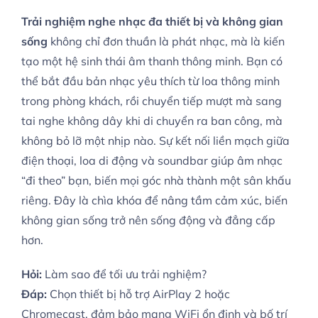
Trải nghiệm nghe nhạc đa thiết bị và không gian
sống
không chỉ đơn thuần là phát nhạc, mà là kiến
tạo một hệ sinh thái âm thanh thông minh. Bạn có
thể bắt đầu bản nhạc yêu thích từ loa thông minh
trong phòng khách, rồi chuyển tiếp mượt mà sang
tai nghe không dây khi di chuyển ra ban công, mà
không bỏ lỡ một nhịp nào. Sự kết nối liền mạch giữa
điện thoại, loa di động và soundbar giúp âm nhạc
“đi theo” bạn, biến mọi góc nhà thành một sân khấu
riêng. Đây là chìa khóa để nâng tầm cảm xúc, biến
không gian sống trở nên sống động và đẳng cấp
hơn.
Hỏi:
Làm sao để tối ưu trải nghiệm?
Đáp:
Chọn thiết bị hỗ trợ AirPlay 2 hoặc
Chromecast, đảm bảo mạng WiFi ổn định và bố trí