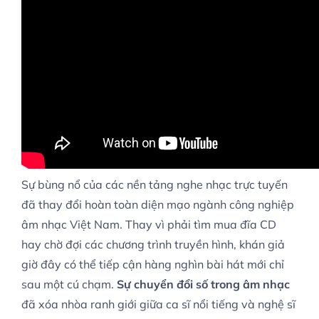
Sự bùng nổ của các nền tảng nghe nhạc trực tuyến
đã thay đổi hoàn toàn diện mạo ngành công nghiệp
âm nhạc Việt Nam. Thay vì phải tìm mua đĩa CD
hay chờ đợi các chương trình truyền hình, khán giả
giờ đây có thể tiếp cận hàng nghìn bài hát mới chỉ
sau một cú chạm.
Sự chuyển đổi số trong âm nhạc
đã xóa nhòa ranh giới giữa ca sĩ nổi tiếng và nghệ sĩ