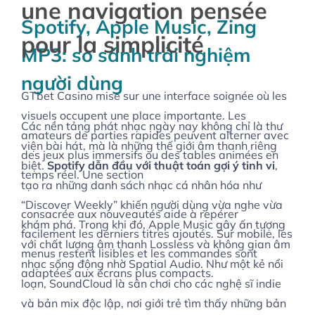
une navigation pensée
Spotify, Apple Music, Zing
pour la simplicité
MP3: so sánh trải nghiệm
người dùng
GTbet Casino mise sur une interface soignée où les
visuels occupent une place importante. Les
Các nền tảng phát nhạc ngày nay không chỉ là thư
amateurs de parties rapides peuvent alterner avec
viện bài hát, mà là những thế giới âm thanh riêng
des jeux plus immersifs ou des tables animées en
biệt.
Spotify dẫn đầu với thuật toán gợi ý tinh vi
,
temps réel. Une section
tạo ra những danh sách nhạc cá nhân hóa như
https://www.myminifactory.com/users/gtbetcaz
“Discover Weekly” khiến người dùng vừa nghe vừa
consacrée aux nouveautés aide à repérer
khám phá. Trong khi đó, Apple Music gây ấn tượng
facilement les derniers titres ajoutés. Sur mobile, les
với chất lượng âm thanh Lossless và không gian âm
menus restent lisibles et les commandes sont
nhạc sống động nhờ Spatial Audio. Như một kẻ nổi
adaptées aux écrans plus compacts.
loạn, SoundCloud là sân chơi cho các nghệ sĩ indie
và bản mix độc lập, nơi giới trẻ tìm thấy những bản