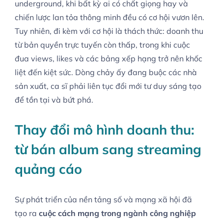
underground, khi bất kỳ ai có chất giọng hay và
chiến lược lan tỏa thông minh đều có cơ hội vươn lên.
Tuy nhiên, đi kèm với cơ hội là thách thức: doanh thu
từ bản quyền trực tuyến còn thấp, trong khi cuộc
đua views, likes và các bảng xếp hạng trở nên khốc
liệt đến kiệt sức. Dòng chảy ấy đang buộc các nhà
sản xuất, ca sĩ phải liên tục đổi mới tư duy sáng tạo
để tồn tại và bứt phá.
Thay đổi mô hình doanh thu:
từ bán album sang streaming
quảng cáo
Sự phát triển của nền tảng số và mạng xã hội đã
tạo ra
cuộc cách mạng trong ngành công nghiệp