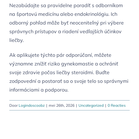
Nezabúdajte sa pravidelne poradíť s odborníkom
na športovú medicínu alebo endokrinológiu. Ich
odborný pohľad môže byť neoceniteľný pri výbere
správnych prístupov a riadení vedľajších účinkov
liečby.
Ak aplikujete týchto pár odporúčaní, môžete
významne znížiť riziko gynekomastie a ochrániť
svoje zdravie počas liečby steroidmi. Buďte
zodpovední a postarať sa o svoje telo so správnymi
informáciami a podporou.
Door
Logindoscoobz
|
mei 26th, 2026
|
Uncategorized
|
0 Reacties