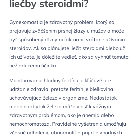
liečby steroidmi?
Gynekomastia je zdravotný problém, ktorý sa
prejavuje zväčšením prsnej žľazy u mužov a môže
byť spôsobený rôznymi faktormi, vrátane užívania
steroidov. Ak sa plánujete liečiť steroidmi alebo už
ich užívate, je dôležité vedieť, ako sa vyhnúť tomuto
nežiaducemu účinku.
Monitorovanie hladiny feritínu je kľúčové pre
udržanie zdravia, pretože feritín je bielkovina
uchovávajúca železo v organizme. Nedostatok
alebo nadbytok železa môže viesť k vážnym
zdravotným problémom, ako je anémia alebo
hemochromatóza. Pravidelné vyšetrenia umožňujú
včasné odhalenie abnormalít a prijatie vhodných