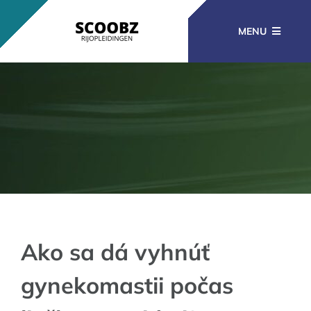
Ga
naar
MENU
inhoud
RIJOPLEIDINGEN
BEROEPSOPLEIDINGEN
CURSUSSEN
KENNISBANK
Ako sa dá vyhnúť
gynekomastii počas
CONTACT