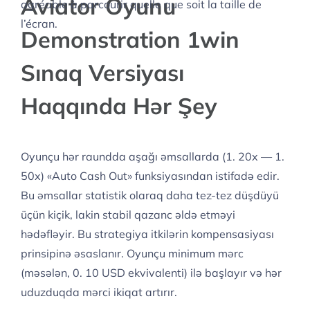
Aviator Oyunu
agréable à parcourir quelle que soit la taille de
l’écran.
Demonstration 1win
Sınaq Versiyası
Haqqında Hər Şey
Oyunçu hər raundda aşağı əmsallarda (1. 20x — 1.
50x) «Auto Cash Out» funksiyasından istifadə edir.
Bu əmsallar statistik olaraq daha tez-tez düşdüyü
üçün kiçik, lakin stabil qazanc əldə etməyi
hədəfləyir. Bu strategiya itkilərin kompensasiyası
prinsipinə əsaslanır. Oyunçu minimum mərc
(məsələn, 0. 10 USD ekvivalenti) ilə başlayır və hər
uduzduqda mərci ikiqat artırır.