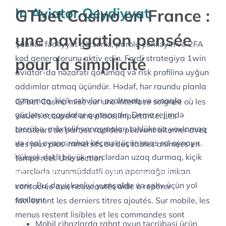
In Aviator Qeydiyyat
GTbet Casino en France :
une navigation pensée
Şübhəli fəaliyyət görsəniz, parolu yeniləyin və 2FA
kod generatorunu aktiv edin. Fərdi strategiya 1win
pour la simplicité
aviator-da nəzarəti qorumaq və risk profilinə uyğun
addımlar atmaq üçündür. Hədəf, hər raundu planla
oynamaq, kiçik səhvləri azaltmaq və sınaqla
GTbet Casino mise sur une interface soignée où les
güclənən qaydalar qurmaqdır. Demo rejimdə
visuels occupent une place importante. Les
təcrübə, müxtəlif yanaşmaları təhlükəsiz yoxlamaq
amateurs de parties rapides peuvent alterner avec
və real oyuna rahat keçmək üçün əsas rol oynayır.
des jeux plus immersifs ou des tables animées en
Yüksək riskli böyük mərclərdən uzaq durmaq, kiçik
temps réel. Une section
mərclərlə uzunmüddətli oyun aparmağa imkan
https://www.myminifactory.com/users/gtbetcaz
verir. Bu, dəyişkənliyi yumşaldır və səhv üçün yol
consacrée aux nouveautés aide à repérer
saxlayır.
facilement les derniers titres ajoutés. Sur mobile, les
menus restent lisibles et les commandes sont
Mobil cihazlarda rahat oyun təcrübəsi üçün