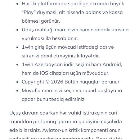
Hər iki platformada spicilège ekranda böyük
“Play” düyməsi, alt hissədə balans və kassa
bölməsi görünür.
Uduş məbləği mərcinizin həmin andakı əmsala
vurulması ilə hesablanır.
1win giriş üçün mövcud istifadəçi adı və
şifrənizi daxil etməyiniz kifayətdir.
1win Azerbaycan indir seçimi həm Android,
həm də iOS cihazları üçün mövcuddur.
Copyright © 2026 Bütün hüquqlar qorunur
Müvafiq mərcinizi seçir və raund başlayana
qədər bunu təsdiq edirsiniz.
Uçuş davam edərkən hər vahid iştirakçının cari
raunddan pirtlamaq qərarına gəldiyini müşahidə
edə bilərsiniz. Aviator-un kritik komponenti onun
təntənəli qazanclar qazandırmasıdır. Əgər siz bir