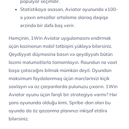
populyar seçimdir.
Statistikaya əsasən, Aviator oyununda x100-
ə yaxın əmsallar ortalama olaraq dəqiqə
ərzində bir dəfə baş verir.
Həmçinin, 1Win Aviator uygulamasını endirmək
üçün kazinonun mobil tətbiqini yükləyə bilərsiniz.
Qeydiyyat düyməsinə basın və qeydiyyatı bütün
lazımi məlumatlarla tamamlayın. Raundun nə vaxt
başa çatacağını bilmək mümkün deyil. Oyundan
maksimum faydalanmaq üçün mərclərinizi kiçik
saxlayın və az çarpanlarda pulunuzu çıxarın. 1Win
Aviator oyunu üçün fərqli bir strategiya varmı? Hər
şans oyununda olduğu kimi, Spribe-dan olan bu
oyunda da öz qazanma planınızı inkişaf etdirə
bilərsiniz.