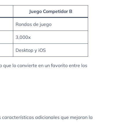
Juego Competidor B
Rondas de juego
3,000x
Desktop y iOS
que lo convierte en un favorito entre los
s características adicionales que mejoran la