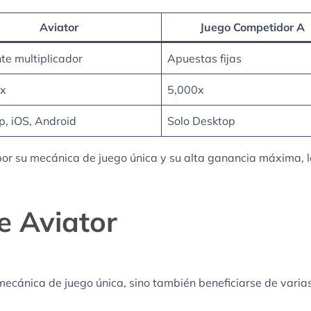
Aviator
Juego Competidor A
te multiplicador
Apuestas fijas
x
5,000x
p, iOS, Android
Solo Desktop
r su mecánica de juego única y su alta ganancia máxima, lo 
e Aviator
u mecánica de juego única, sino también beneficiarse de varia