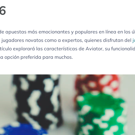
6
 de apuestas más emocionantes y populares en línea en los úl
 jugadores novatos como a expertos, quienes disfrutan del
j
ículo explorará las características de Aviator, su funciona
a opción preferida para muchos.