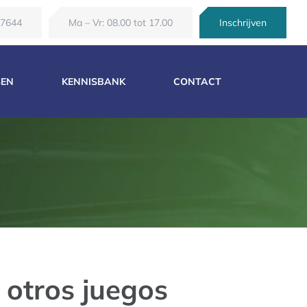
67644
Ma – Vr: 08.00 tot 17.00
Inschrijven
SEN
KENNISBANK
CONTACT
 otros juegos