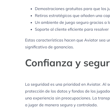
Demostraciones gratuitas para que los ju
Retiros estratégicos que añaden una cap
Un ambiente de juego seguro gracias a l
Soporte al cliente eficiente para resolve
Estas características hacen que Aviator sea un
significativo de ganancias.
Confianza y segur
La seguridad es una prioridad en Aviator. Al 
protección de los datos y fondos de los jugado
una experiencia sin preocupaciones. La trans
a jugar de manera segura y controlada.