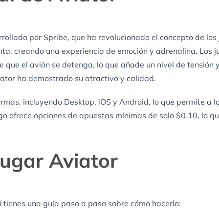
rrollado por Spribe, que ha revolucionado el concepto de lo
nta, creando una experiencia de emoción y adrenalina. Los 
e que el avión se detenga, lo que añade un nivel de tensión y
ator ha demostrado su atractivo y calidad.
ormas, incluyendo Desktop, iOS y Android, lo que permite a lo
go ofrece opciones de apuestas mínimas de solo $0.10, lo qu
ugar Aviator
quí tienes una guía paso a paso sobre cómo hacerlo: