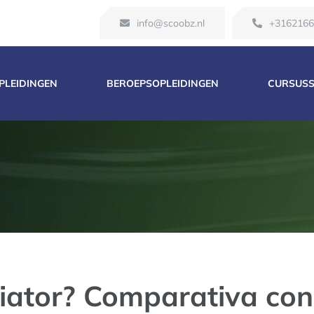
info@scoobz.nl
+316216
OPLEIDINGEN
BEROEPSOPLEIDINGEN
CURSUS
viator? Comparativa con