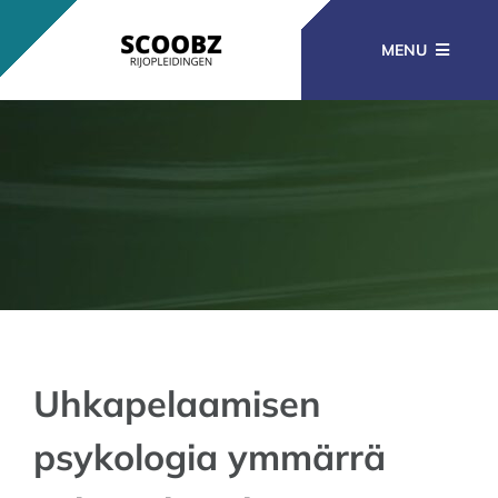
Ga
naar
MENU
inhoud
RIJOPLEIDINGEN
BEROEPSOPLEIDINGEN
CURSUSSEN
KENNISBANK
Uhkapelaamisen
psykologia ymmärrä
CONTACT