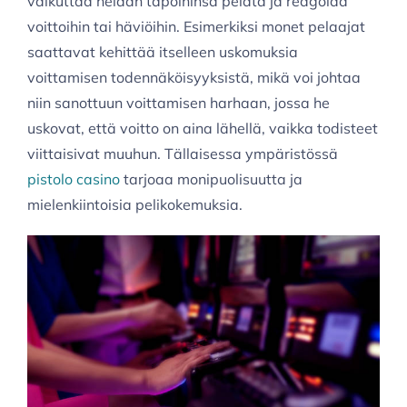
vaikuttaa heidän tapoihinsa pelata ja reagoida
voittoihin tai häviöihin. Esimerkiksi monet pelaajat
saattavat kehittää itselleen uskomuksia
voittamisen todennäköisyyksistä, mikä voi johtaa
niin sanottuun voittamisen harhaan, jossa he
uskovat, että voitto on aina lähellä, vaikka todisteet
viittaisivat muuhun. Tällaisessa ympäristössä
pistolo casino
tarjoaa monipuolisuutta ja
mielenkiintoisia pelikokemuksia.