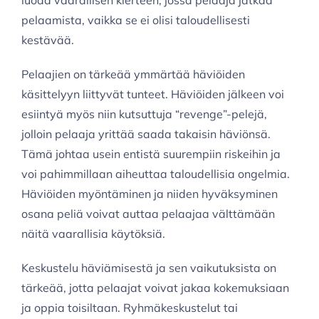
luoda vaarallisen kierteen, jossa pelaaja jatkaa
pelaamista, vaikka se ei olisi taloudellisesti
kestävää.
Pelaajien on tärkeää ymmärtää häviöiden
käsittelyyn liittyvät tunteet. Häviöiden jälkeen voi
esiintyä myös niin kutsuttuja “revenge”-pelejä,
jolloin pelaaja yrittää saada takaisin häviönsä.
Tämä johtaa usein entistä suurempiin riskeihin ja
voi pahimmillaan aiheuttaa taloudellisia ongelmia.
Häviöiden myöntäminen ja niiden hyväksyminen
osana peliä voivat auttaa pelaajaa välttämään
näitä vaarallisia käytöksiä.
Keskustelu häviämisestä ja sen vaikutuksista on
tärkeää, jotta pelaajat voivat jakaa kokemuksiaan
ja oppia toisiltaan. Ryhmäkeskustelut tai