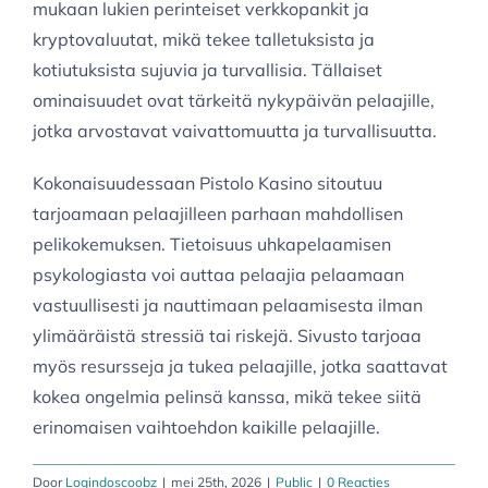
mukaan lukien perinteiset verkkopankit ja
kryptovaluutat, mikä tekee talletuksista ja
kotiutuksista sujuvia ja turvallisia. Tällaiset
ominaisuudet ovat tärkeitä nykypäivän pelaajille,
jotka arvostavat vaivattomuutta ja turvallisuutta.
Kokonaisuudessaan Pistolo Kasino sitoutuu
tarjoamaan pelaajilleen parhaan mahdollisen
pelikokemuksen. Tietoisuus uhkapelaamisen
psykologiasta voi auttaa pelaajia pelaamaan
vastuullisesti ja nauttimaan pelaamisesta ilman
ylimääräistä stressiä tai riskejä. Sivusto tarjoaa
myös resursseja ja tukea pelaajille, jotka saattavat
kokea ongelmia pelinsä kanssa, mikä tekee siitä
erinomaisen vaihtoehdon kaikille pelaajille.
Door
Logindoscoobz
|
mei 25th, 2026
|
Public
|
0 Reacties