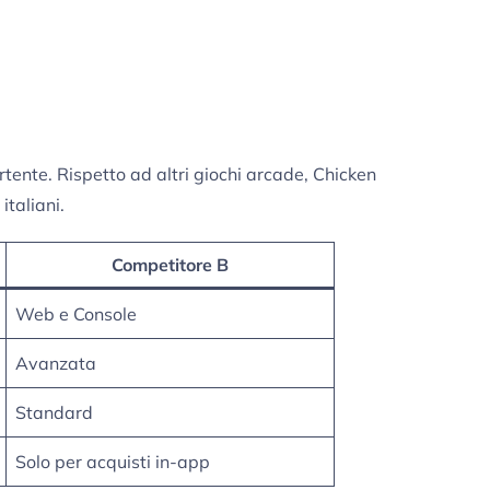
tente. Rispetto ad altri giochi arcade, Chicken
italiani.
Competitore B
Web e Console
Avanzata
Standard
Solo per acquisti in-app