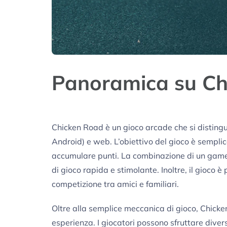
Panoramica su Ch
Chicken Road è un gioco arcade che si distingue 
Android) e web. L’obiettivo del gioco è semplic
accumulare punti. La combinazione di un gamep
di gioco rapida e stimolante. Inoltre, il gioco 
competizione tra amici e familiari.
Oltre alla semplice meccanica di gioco, Chicke
esperienza. I giocatori possono sfruttare dive