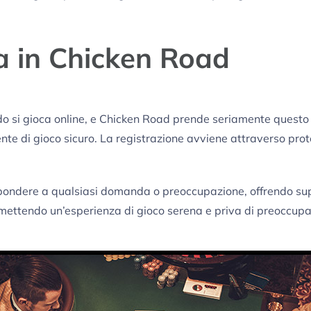
za in Chicken Road
 si gioca online, e Chicken Road prende seriamente questo t
nte di gioco sicuro. La registrazione avviene attraverso protoc
 rispondere a qualsiasi domanda o preoccupazione, offrendo sup
ermettendo un’esperienza di gioco serena e priva di preoccupa