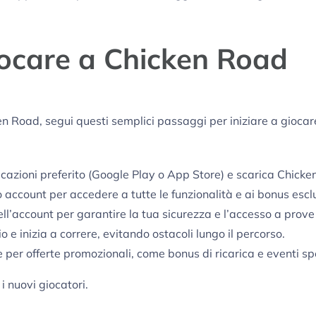
iocare a Chicken Road
 Road, segui questi semplici passaggi per iniziare a giocare
plicazioni preferito (Google Play o App Store) e scarica Chick
account per accedere a tutte le funzionalità e ai bonus esclu
ll’account per garantire la tua sicurezza e l’accesso a prov
 e inizia a correre, evitando ostacoli lungo il percorso.
per offerte promozionali, come bonus di ricarica e eventi spe
 nuovi giocatori.