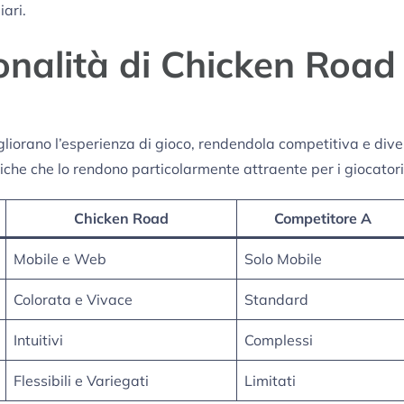
iari.
ionalità di Chicken Road
liorano l’esperienza di gioco, rendendola competitiva e diver
iche che lo rendono particolarmente attraente per i giocatori 
Chicken Road
Competitore A
Mobile e Web
Solo Mobile
Colorata e Vivace
Standard
Intuitivi
Complessi
Flessibili e Variegati
Limitati