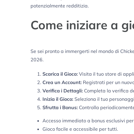
potenzialmente redditizia.
Come iniziare a g
Se sei pronto a immergerti nel mondo di Chicken
2026.
Scarica il Gioco:
Visita il tuo store di ap
Crea un Account:
Registrati per un nuovo 
Verifica i Dettagli:
Completa la verifica de
Inizia il Gioco:
Seleziona il tuo personaggio
Sfrutta i Bonus:
Controlla periodicamente 
Accesso immediato a bonus esclusivi per i
Gioco facile e accessibile per tutti.