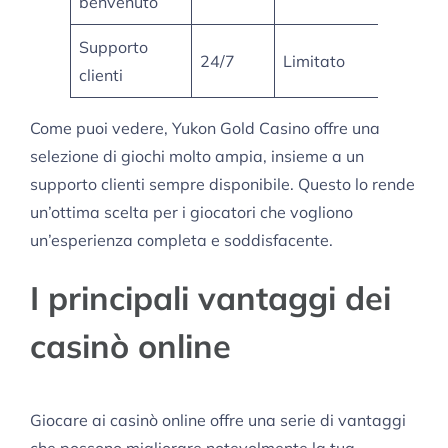
benvenuto
Supporto
24/7
Limitato
Solo em
clienti
Come puoi vedere, Yukon Gold Casino offre una
selezione di giochi molto ampia, insieme a un
supporto clienti sempre disponibile. Questo lo rende
un’ottima scelta per i giocatori che vogliono
un’esperienza completa e soddisfacente.
I principali vantaggi dei
casinò online
Giocare ai casinò online offre una serie di vantaggi
che possono migliorare notevolmente la tua