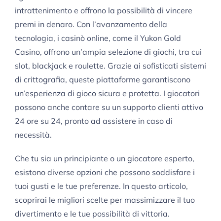
intrattenimento e offrono la possibilità di vincere
premi in denaro. Con l’avanzamento della
tecnologia, i casinò online, come il Yukon Gold
Casino, offrono un’ampia selezione di giochi, tra cui
slot, blackjack e roulette. Grazie ai sofisticati sistemi
di crittografia, queste piattaforme garantiscono
un’esperienza di gioco sicura e protetta. I giocatori
possono anche contare su un supporto clienti attivo
24 ore su 24, pronto ad assistere in caso di
necessità.
Che tu sia un principiante o un giocatore esperto,
esistono diverse opzioni che possono soddisfare i
tuoi gusti e le tue preferenze. In questo articolo,
scoprirai le migliori scelte per massimizzare il tuo
divertimento e le tue possibilità di vittoria.