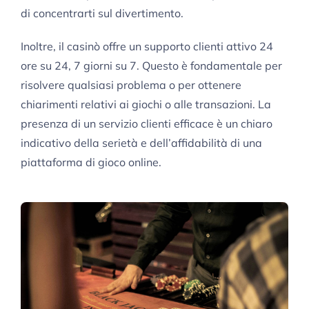
di concentrarti sul divertimento.
Inoltre, il casinò offre un supporto clienti attivo 24
ore su 24, 7 giorni su 7. Questo è fondamentale per
risolvere qualsiasi problema o per ottenere
chiarimenti relativi ai giochi o alle transazioni. La
presenza di un servizio clienti efficace è un chiaro
indicativo della serietà e dell’affidabilità di una
piattaforma di gioco online.