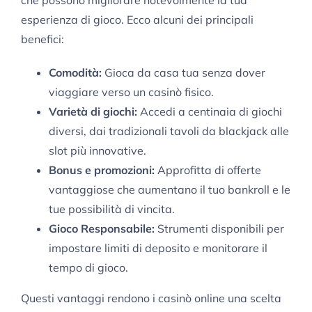
esperienza di gioco. Ecco alcuni dei principali
benefici:
Comodità:
Gioca da casa tua senza dover
viaggiare verso un casinò fisico.
Varietà di giochi:
Accedi a centinaia di giochi
diversi, dai tradizionali tavoli da blackjack alle
slot più innovative.
Bonus e promozioni:
Approfitta di offerte
vantaggiose che aumentano il tuo bankroll e le
tue possibilità di vincita.
Gioco Responsabile:
Strumenti disponibili per
impostare limiti di deposito e monitorare il
tempo di gioco.
Questi vantaggi rendono i casinò online una scelta