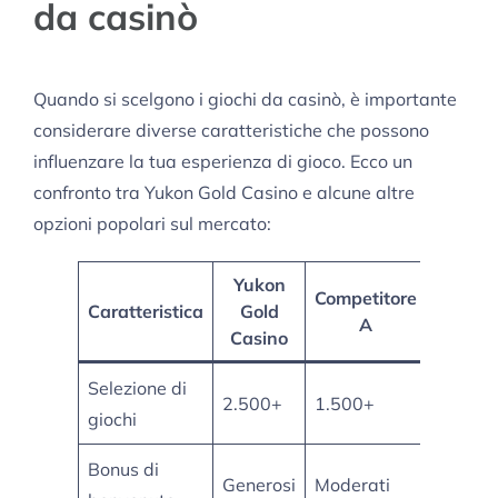
da casinò
Quando si scelgono i giochi da casinò, è importante
considerare diverse caratteristiche che possono
influenzare la tua esperienza di gioco. Ecco un
confronto tra Yukon Gold Casino e alcune altre
opzioni popolari sul mercato:
Yukon
Competitore
Compet
Caratteristica
Gold
A
B
Casino
Selezione di
2.500+
1.500+
2.000+
giochi
Bonus di
Generosi
Moderati
Bassi