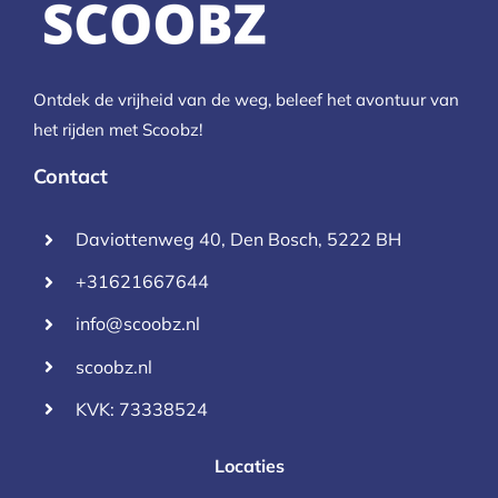
Ontdek de vrijheid van de weg, beleef het avontuur van
het rijden met Scoobz!
Contact
Daviottenweg 40, Den Bosch, 5222 BH
+31621667644
info@scoobz.nl
scoobz.nl
KVK: 73338524
Locaties