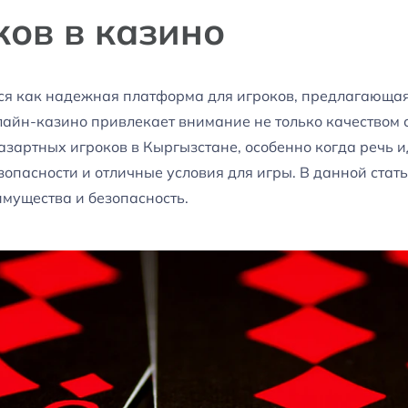
ков в казино
ется как надежная платформа для игроков, предлагающа
айн-казино привлекает внимание не только качеством с
азартных игроков в Кыргызстане, особенно когда речь и
опасности и отличные условия для игры. В данной стат
еимущества и безопасность.