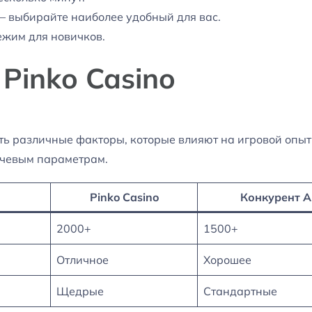
– выбирайте наиболее удобный для вас.
ежим для новичков.
Pinko Casino
ь различные факторы, которые влияют на игровой опыт 
ючевым параметрам.
Pinko Casino
Конкурент A
2000+
1500+
Отличное
Хорошее
Щедрые
Стандартные