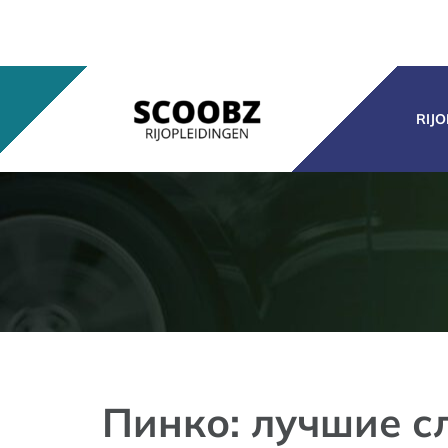
Ga
naar
inhoud
RIJ
Пинко: лучшие с