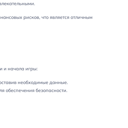
увлекательными.
нансовых рисков, что является отличным
и и начала игры:
доставив необходимые данные.
ля обеспечения безопасности.