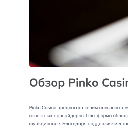
Обзор Pinko Casi
Pinko Casino предлагает своим пользовате
известных провайдеров. Платформа облада
функционале. Благодаря поддержке местно