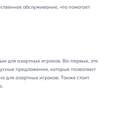
ественное обслуживание, что помогает
ым для азартных игроков. Во-первых, это
нусные предложения, которые позволяют
но для азартных игроков. Также стоит
в.