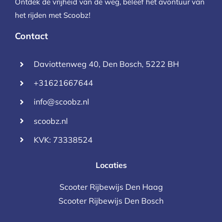
Ontdek de vrijheid van de weg, beleef het avontuur van
het rijden met Scoobz!
Contact
Daviottenweg 40, Den Bosch, 5222 BH
+31621667644
info@scoobz.nl
scoobz.nl
KVK: 73338524
Locaties
Scooter Rijbewijs Den Haag
Scooter Rijbewijs Den Bosch
Scooter Rijbewijs Breda