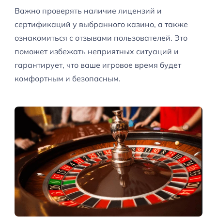
Важно проверять наличие лицензий и
сертификаций у выбранного казино, а также
ознакомиться с отзывами пользователей. Это
поможет избежать неприятных ситуаций и
гарантирует, что ваше игровое время будет
комфортным и безопасным.