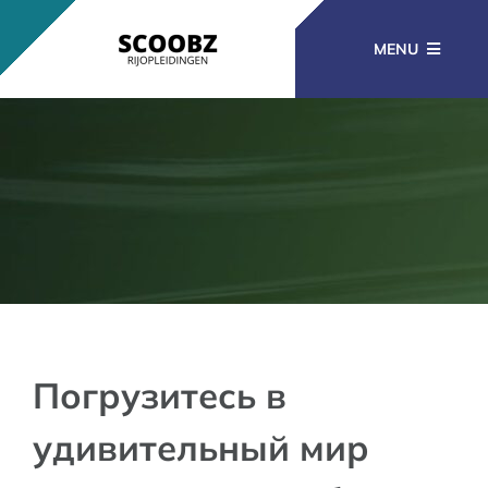
Ga
naar
MENU
inhoud
RIJOPLEIDINGEN
BEROEPSOPLEIDINGEN
CURSUSSEN
KENNISBANK
Погрузитесь в
удивительный мир
CONTACT