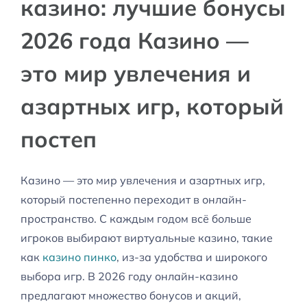
казино: лучшие бонусы
2026 года Казино —
это мир увлечения и
азартных игр, который
постеп
Казино — это мир увлечения и азартных игр,
который постепенно переходит в онлайн-
пространство. С каждым годом всё больше
игроков выбирают виртуальные казино, такие
как
казино пинко
, из-за удобства и широкого
выбора игр. В 2026 году онлайн-казино
предлагают множество бонусов и акций,