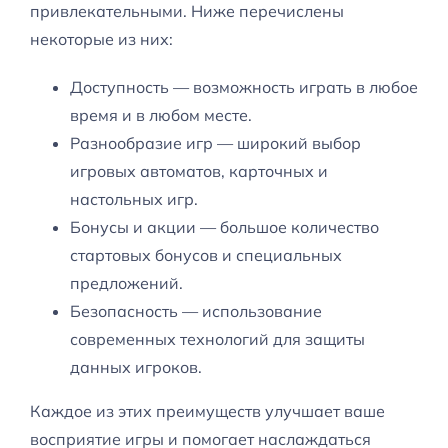
привлекательными. Ниже перечислены
некоторые из них:
Доступность — возможность играть в любое
время и в любом месте.
Разнообразие игр — широкий выбор
игровых автоматов, карточных и
настольных игр.
Бонусы и акции — большое количество
стартовых бонусов и специальных
предложений.
Безопасность — использование
современных технологий для защиты
данных игроков.
Каждое из этих преимуществ улучшает ваше
восприятие игры и помогает наслаждаться