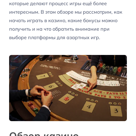
которые делают процесс игры ещё более
интересным. В этом обзоре мы рассмотрим, как
начать играть в казино, какие бонусы можно
получить и на что обратить внимание при
выборе платформы для азартных игр.
Обзор казино