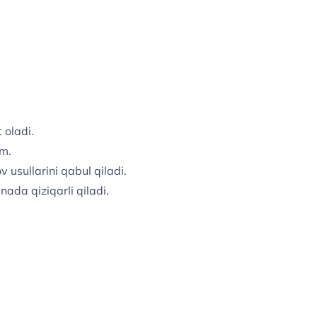
 oladi.
im.
v usullarini qabul qiladi.
nada qiziqarli qiladi.