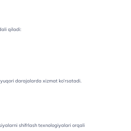
ali qiladi:
 yuqori darajalarda xizmat ko’rsatadi.
iyalarni shifrlash texnologiyalari orqali