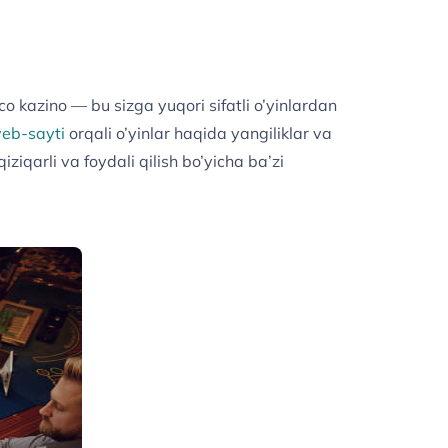
o kazino — bu sizga yuqori sifatli o’yinlardan
veb-sayti
orqali o’yinlar haqida yangiliklar va
qarli va foydali qilish bo’yicha ba’zi