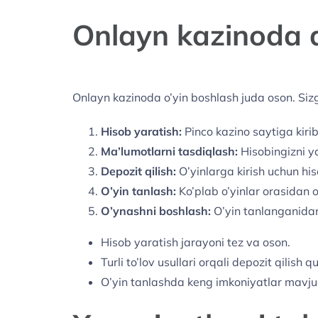
Onlayn kazinoda 
Onlayn kazinoda o’yin boshlash juda oson. Siz
Hisob yaratish:
Pinco kazino saytiga kiri
Ma’lumotlarni tasdiqlash:
Hisobingizni ya
Depozit qilish:
O’yinlarga kirish uchun hiso
O’yin tanlash:
Ko’plab o’yinlar orasidan o
O’ynashni boshlash:
O’yin tanlanganidan
Hisob yaratish jarayoni tez va oson.
Turli to’lov usullari orqali depozit qilish q
O’yin tanlashda keng imkoniyatlar mavju