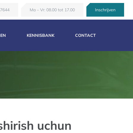
67644
Ma – Vr: 08.00 tot 17.00
Inschrijven
SEN
KENNISBANK
CONTACT
shirish uchun