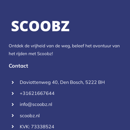
Ontdek de vrijheid van de weg, beleef het avontuur van
het rijden met Scoobz!
Contact
Daviottenweg 40, Den Bosch, 5222 BH
+31621667644
info@scoobz.nl
scoobz.nl
KVK: 73338524