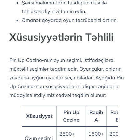
Şəxsi məlumatların təsdiqlənməsi ilə
təhlükəsizliyinizi təmin edin.
Əmanət qoyaraq oyun təcrübənizi artırın.
Xüsusiyyətlərin Təhlili
Pin Up Cazino-nun oyun seçimi, istifadəçilərə
müxtəlif seçimlər təqdim edir. Oyunçular, onların
zövqünə uyğun oyunlar seçə bilərlər. Aşağıda Pin
Up Cazino-nun xüsusiyyətlərini digər rəqiblərlə
müqayisə etdiyimiz cədvəl təqdim olunur:
Pin Up
Rəqib
Rəqib
Xüsusiyyət
Cazino
A
B
2500+
1500+
2000+
Oyun seçimi