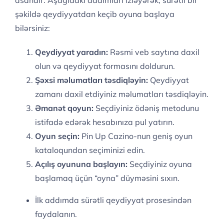
asandır. Aşağıdakı addımları izləyərək, sürətli bir
şəkildə qeydiyyatdan keçib oyuna başlaya
bilərsiniz:
Qeydiyyat yaradın:
Rəsmi veb saytına daxil
olun və qeydiyyat formasını doldurun.
Şəxsi məlumatları təsdiqləyin:
Qeydiyyat
zamanı daxil etdiyiniz məlumatları təsdiqləyin.
Əmanət qoyun:
Seçdiyiniz ödəniş metodunu
istifadə edərək hesabınıza pul yatırın.
Oyun seçin:
Pin Up Cazino-nun geniş oyun
kataloqundan seçiminizi edin.
Açılış oyununa başlayın:
Seçdiyiniz oyuna
başlamaq üçün “oyna” düyməsini sıxın.
İlk addımda sürətli qeydiyyat prosesindən
faydalanın.