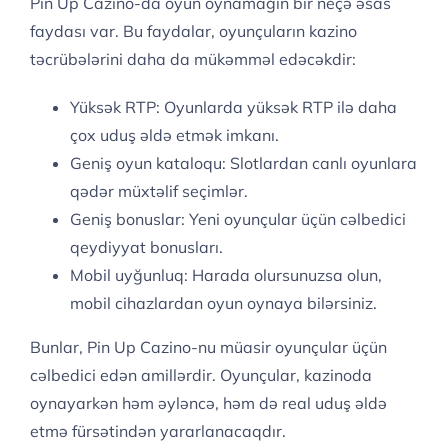
Pin Up Cazino-da oyun oynamağın bir neçə əsas
faydası var. Bu faydalar, oyunçuların kazino
təcrübələrini daha da mükəmməl edəcəkdir:
Yüksək RTP: Oyunlarda yüksək RTP ilə daha
çox uduş əldə etmək imkanı.
Geniş oyun kataloqu: Slotlardan canlı oyunlara
qədər müxtəlif seçimlər.
Geniş bonuslar: Yeni oyunçular üçün cəlbedici
qeydiyyat bonusları.
Mobil uyğunluq: Harada olursunuzsa olun,
mobil cihazlardan oyun oynaya bilərsiniz.
Bunlar, Pin Up Cazino-nu müasir oyunçular üçün
cəlbedici edən amillərdir. Oyunçular, kazinoda
oynayarkən həm əyləncə, həm də real uduş əldə
etmə fürsətindən yararlanacaqdır.