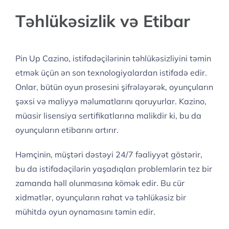
Təhlükəsizlik və Etibar
Pin Up Cazino, istifadəçilərinin təhlükəsizliyini təmin
etmək üçün ən son texnologiyalardan istifadə edir.
Onlar, bütün oyun prosesini şifrələyərək, oyunçuların
şəxsi və maliyyə məlumatlarını qoruyurlar. Kazino,
müasir lisensiya sertifikatlarına malikdir ki, bu da
oyunçuların etibarını artırır.
Həmçinin, müştəri dəstəyi 24/7 fəaliyyət göstərir,
bu da istifadəçilərin yaşadıqları problemlərin tez bir
zamanda həll olunmasına kömək edir. Bu cür
xidmətlər, oyunçuların rahat və təhlükəsiz bir
mühitdə oyun oynamasını təmin edir.