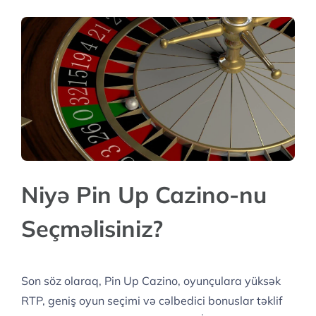
Niyə Pin Up Cazino-nu
Seçməlisiniz?
Son söz olaraq, Pin Up Cazino, oyunçulara yüksək
RTP, geniş oyun seçimi və cəlbedici bonuslar təklif