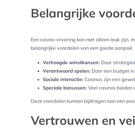
Belangrijke voord
Een casino-ervaring kan niet alleen leuk zijn, 
belangrijke voordelen van een goede aanpak:
Verhoogde winstkansen:
Door strategieë
Verantwoord spelen:
Door een budget in 
Sociale interactie:
Casinos zijn een gewel
Speciale bonussen:
Veel casinos bieden a
Deze voordelen kunnen bijdragen aan een posi
Vertrouwen en vei