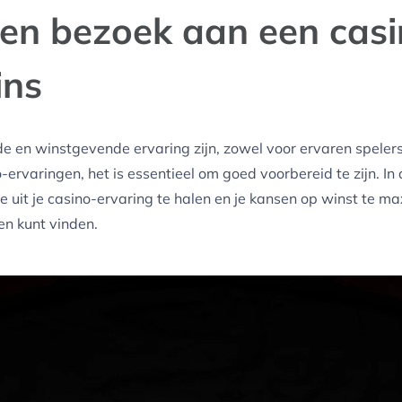
en bezoek aan een casi
ins
 en winstgevende ervaring zijn, zowel voor ervaren spelers
o-ervaringen, het is essentieel om goed voorbereid te zijn. In
 uit je casino-ervaring te halen en je kansen op winst te ma
ten kunt vinden.