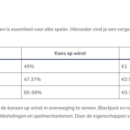
n is essentieel voor elke speler. Hieronder vind je een verge
Kans op winst
49%
€1
47.37%
€0.
85-98%
€0.
om de kansen op winst in overweging te nemen. Blackjack en ro
 uitbetalingen en spelmechanismen. Door de eigenschappen van