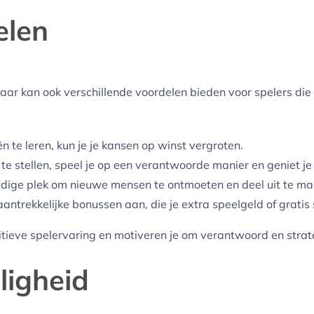
elen
maar kan ook verschillende voordelen bieden voor spelers die 
n te leren, kun je je kansen op winst vergroten.
te stellen, speel je op een verantwoorde manier en geniet je
dige plek om nieuwe mensen te ontmoeten en deel uit te ma
antrekkelijke bonussen aan, die je extra speelgeld of gratis
tieve spelervaring en motiveren je om verantwoord en strate
ligheid