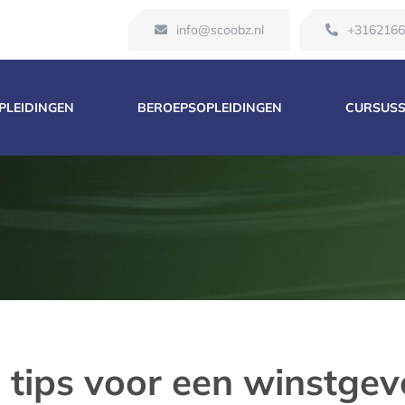
info@scoobz.nl
+316216
OPLEIDINGEN
BEROEPSOPLEIDINGEN
CURSUS
 tips voor een winstge