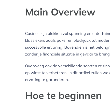
Main Overview
Casinos zijn plekken vol spanning en entert
klassiekers zoals poker en blackjack tot moder
succesvolle ervaring. Bovendien is het belangr
zonder je financiële situatie in gevaar te breng
Overweeg ook de verschillende soorten casinos
op winst te verbeteren. In dit artikel zullen 
ervaring te garanderen.
Hoe te beginnen