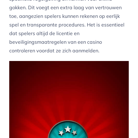
gokken. Dit voegt een extra laag van vertrouwen
toe, aangezien spelers kunnen rekenen op eerlijk
spel en transparante procedures. Het is essentieel
dat spelers altijd de licentie en
beveiligingsmaatregelen van een casino
controleren voordat ze zich aanmelden.