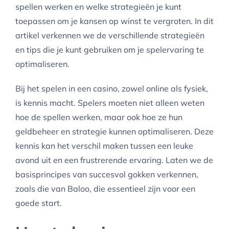
spellen werken en welke strategieën je kunt
toepassen om je kansen op winst te vergroten. In dit
artikel verkennen we de verschillende strategieën
en tips die je kunt gebruiken om je spelervaring te
optimaliseren.
Bij het spelen in een casino, zowel online als fysiek,
is kennis macht. Spelers moeten niet alleen weten
hoe de spellen werken, maar ook hoe ze hun
geldbeheer en strategie kunnen optimaliseren. Deze
kennis kan het verschil maken tussen een leuke
avond uit en een frustrerende ervaring. Laten we de
basisprincipes van succesvol gokken verkennen,
zoals die van Baloo, die essentieel zijn voor een
goede start.