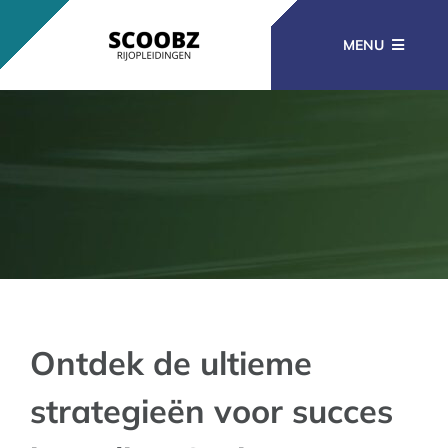
Ga
naar
MENU
inhoud
RIJOPLEIDINGEN
BEROEPSOPLEIDINGEN
CURSUSSEN
KENNISBANK
Ontdek de ultieme
strategieën voor succes
CONTACT