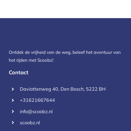
Ontdek de vrijheid van de weg, beleef het avontuur van
het rijden met Scoobz!
Contact
Daviottenweg 40, Den Bosch, 5222 BH
+31621667644
info@scoobz.nl
scoobz.nl