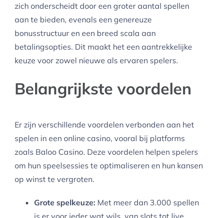
zich onderscheidt door een groter aantal spellen
aan te bieden, evenals een genereuze
bonusstructuur en een breed scala aan
betalingsopties. Dit maakt het een aantrekkelijke
keuze voor zowel nieuwe als ervaren spelers.
Belangrijkste voordelen
Er zijn verschillende voordelen verbonden aan het
spelen in een online casino, vooral bij platforms
zoals Baloo Casino. Deze voordelen helpen spelers
om hun speelsessies te optimaliseren en hun kansen
op winst te vergroten.
Grote spelkeuze:
Met meer dan 3.000 spellen
is er voor ieder wat wils, van slots tot live