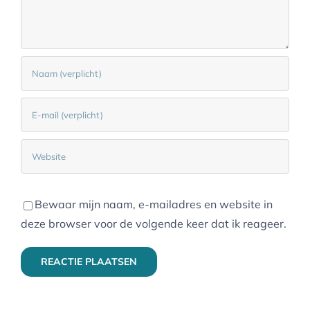
Bewaar mijn naam, e-mailadres en website in
deze browser voor de volgende keer dat ik reageer.