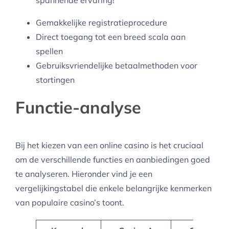
spannende ervaring!
Gemakkelijke registratieprocedure
Direct toegang tot een breed scala aan
spellen
Gebruiksvriendelijke betaalmethoden voor
stortingen
Functie-analyse
Bij het kiezen van een online casino is het cruciaal
om de verschillende functies en aanbiedingen goed
te analyseren. Hieronder vind je een
vergelijkingstabel die enkele belangrijke kenmerken
van populaire casino’s toont.