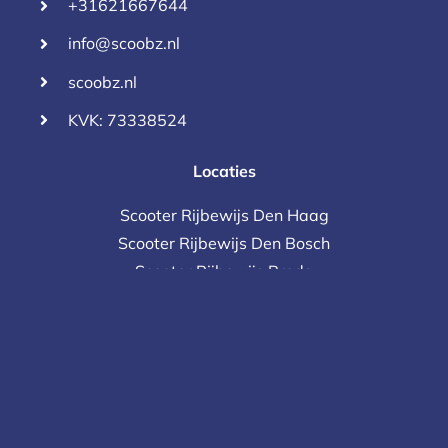
+31621667644
info@scoobz.nl
scoobz.nl
KVK: 73338524
Locaties
Scooter Rijbewijs Den Haag
Scooter Rijbewijs Den Bosch
Scooter Rijbewijs Breda
Scooter Rijbewijs Rotterdam
Auto importeren uit duitsland
© Copyright 2026 |
Privacy Policy
| All Rights Reserved | Webdesign &