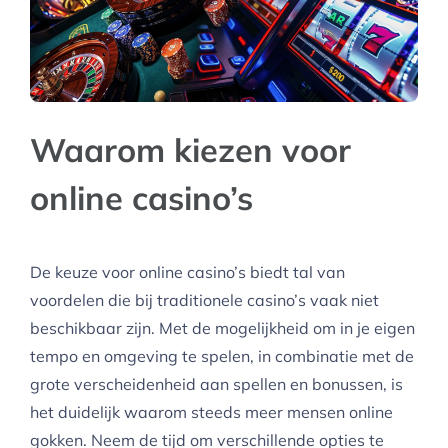
Waarom kiezen voor
online casino’s
De keuze voor online casino’s biedt tal van
voordelen die bij traditionele casino’s vaak niet
beschikbaar zijn. Met de mogelijkheid om in je eigen
tempo en omgeving te spelen, in combinatie met de
grote verscheidenheid aan spellen en bonussen, is
het duidelijk waarom steeds meer mensen online
gokken. Neem de tijd om verschillende opties te