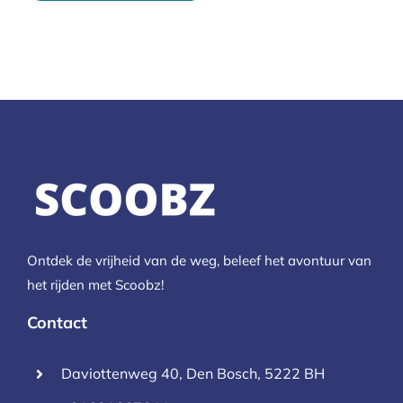
Ontdek de vrijheid van de weg, beleef het avontuur van
het rijden met Scoobz!
Contact
Daviottenweg 40, Den Bosch, 5222 BH