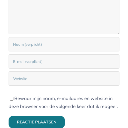
Bewaar mijn naam, e-mailadres en website in
deze browser voor de volgende keer dat ik reageer.