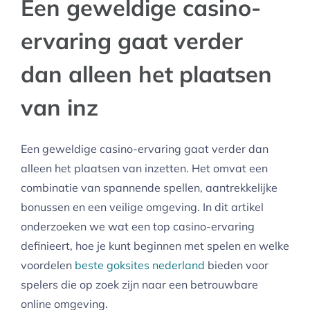
Een geweldige casino-
ervaring gaat verder
dan alleen het plaatsen
van inz
Een geweldige casino-ervaring gaat verder dan
alleen het plaatsen van inzetten. Het omvat een
combinatie van spannende spellen, aantrekkelijke
bonussen en een veilige omgeving. In dit artikel
onderzoeken we wat een top casino-ervaring
definieert, hoe je kunt beginnen met spelen en welke
voordelen
beste goksites nederland
bieden voor
spelers die op zoek zijn naar een betrouwbare
online omgeving.