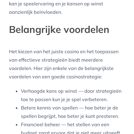
kan je speelervaring en je kansen op winst
aanzienlijk beïnvloeden.
Belangrijke voordelen
Het kiezen van het juiste casino en het toepassen
van effectieve strategieën biedt meerdere
voordelen. Hier zijn enkele van de belangrijkste
voordelen van een goede casinostrategie:
Verhoogde kans op winst — door strategieën
toe te passen kun je je spel verbeteren.
Betere kennis van spellen — hoe beter je de
spellen begrijpt, hoe beter je kunt presteren.
Financieel beheer — het stellen van een
budget zorgt ervoor dat je niet meer uitgeeft