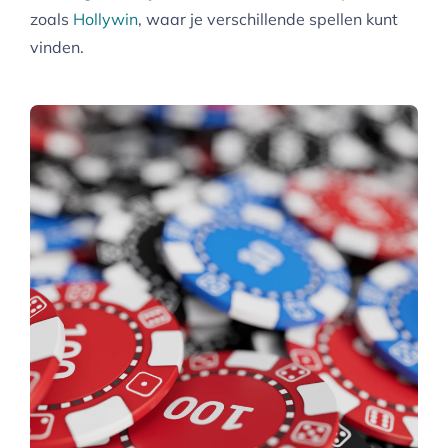
zoals
Hollywin
, waar je verschillende spellen kunt
vinden.