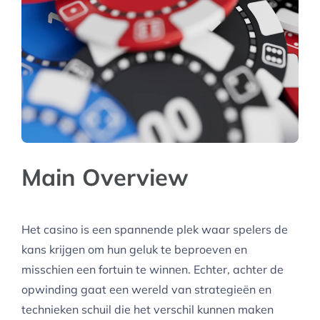
Main Overview
Het casino is een spannende plek waar spelers de
kans krijgen om hun geluk te beproeven en
misschien een fortuin te winnen. Echter, achter de
opwinding gaat een wereld van strategieën en
technieken schuil die het verschil kunnen maken