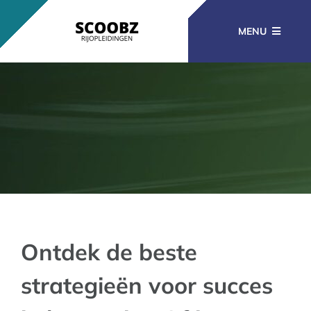
Ga
naar
MENU
inhoud
RIJOPLEIDINGEN
BEROEPSOPLEIDINGEN
CURSUSSEN
KENNISBANK
Ontdek de beste
strategieën voor succes
CONTACT