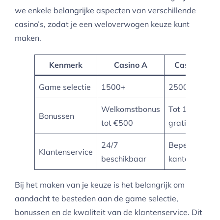
we enkele belangrijke aspecten van verschillende
casino’s, zodat je een weloverwogen keuze kunt
maken.
Kenmerk
Casino A
Casino B
Game selectie
1500+
2500+
Welkomstbonus
Tot 100
Bonussen
tot €500
gratis spins
24/7
Beperkt tot
Klantenservice
beschikbaar
kantooruren
Bij het maken van je keuze is het belangrijk om
aandacht te besteden aan de game selectie,
bonussen en de kwaliteit van de klantenservice. Dit