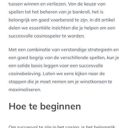
tussen winnen en verliezen. Van de keuze van
spellen tot het beheren van je bankroll, het is
belangrijk om goed voorbereid te zijn. In dit artikel
delen we essentiële inzichten die je helpen om een
succesvolle casinospeler te worden.
Met een combinatie van verstandige strategieën en
een goed begrip van de verschillende spellen, kun je
een solide basis leggen voor een succesvolle
casinobeleving. Laten we eens kijken naar de
stappen die je moet nemen om je winstkansen te
maximaliseren.
Hoe te beginnen
Om succesvol te zijn in het casino, is het belangrijk