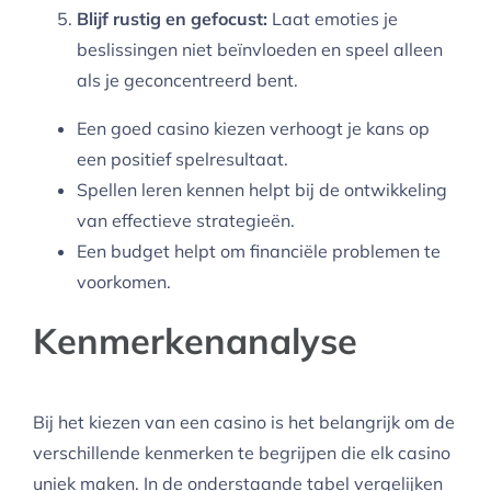
Blijf rustig en gefocust:
Laat emoties je
beslissingen niet beïnvloeden en speel alleen
als je geconcentreerd bent.
Een goed casino kiezen verhoogt je kans op
een positief spelresultaat.
Spellen leren kennen helpt bij de ontwikkeling
van effectieve strategieën.
Een budget helpt om financiële problemen te
voorkomen.
Kenmerkenanalyse
Bij het kiezen van een casino is het belangrijk om de
verschillende kenmerken te begrijpen die elk casino
uniek maken. In de onderstaande tabel vergelijken