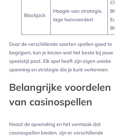
Classic
Hoogte van strategie,
Blackjack,
Blackjack
lage huisvoordeel
European
Blackjack
Door de verschillende soorten spellen goed te
begrijpen, kun je kiezen wat het beste bij jouw
speelstijl past. Elk spel heeft zijn eigen unieke
spanning en strategie die je kunt verkennen.
Belangrijke voordelen
van casinospellen
Naast de opwinding en het vermaak dat
casinospellen bieden, zijn er verschillende