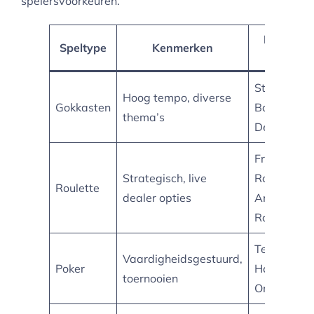
spelersvoorkeuren.
Populair
Speltype
Kenmerken
titels
Starburst,
Hoog tempo, diverse
Gokkasten
Book of
thema’s
Dead
Franse
Strategisch, live
Roulette,
Roulette
dealer opties
Amerikaan
Roulette
Texas
Vaardigheidsgestuurd,
Poker
Hold’em,
toernooien
Omaha