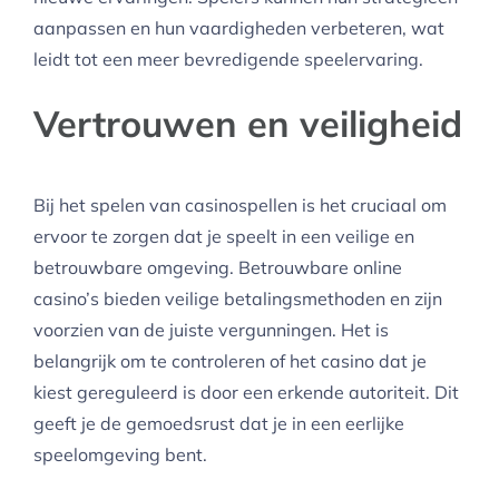
aanpassen en hun vaardigheden verbeteren, wat
leidt tot een meer bevredigende speelervaring.
Vertrouwen en veiligheid
Bij het spelen van casinospellen is het cruciaal om
ervoor te zorgen dat je speelt in een veilige en
betrouwbare omgeving. Betrouwbare online
casino’s bieden veilige betalingsmethoden en zijn
voorzien van de juiste vergunningen. Het is
belangrijk om te controleren of het casino dat je
kiest gereguleerd is door een erkende autoriteit. Dit
geeft je de gemoedsrust dat je in een eerlijke
speelomgeving bent.