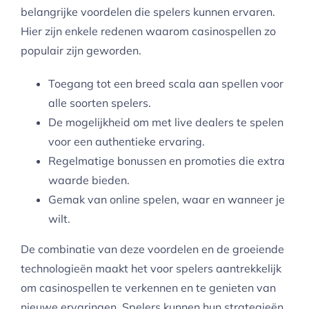
belangrijke voordelen die spelers kunnen ervaren.
Hier zijn enkele redenen waarom casinospellen zo
populair zijn geworden.
Toegang tot een breed scala aan spellen voor
alle soorten spelers.
De mogelijkheid om met live dealers te spelen
voor een authentieke ervaring.
Regelmatige bonussen en promoties die extra
waarde bieden.
Gemak van online spelen, waar en wanneer je
wilt.
De combinatie van deze voordelen en de groeiende
technologieën maakt het voor spelers aantrekkelijk
om casinospellen te verkennen en te genieten van
nieuwe ervaringen. Spelers kunnen hun strategieën