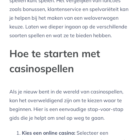
spellen kunt spelen. Het vergelijken van functies
zoals bonussen, klantenservice en spelvariëteit kan
je helpen bij het maken van een weloverwogen
keuze. Laten we dieper ingaan op de verschillende
soorten spellen en wat ze te bieden hebben.
Hoe te starten met
casinospellen
Als je nieuw bent in de wereld van casinospellen,
kan het overweldigend zijn om te kiezen waar te
beginnen. Hier is een eenvoudige stap-voor-stap
gids die je helpt om snel op weg te gaan.
Kies een online casino:
Selecteer een