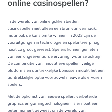
online casinospellen?
In de wereld van online gokken bieden
casinospellen niet alleen een bron van vermaak,
maar ook de kans om te winnen. In 2023 zijn de
vooruitgangen in technologie en spelontwerp nog
nooit zo groot geweest. Spelers kunnen genieten
van een ongeëvenaarde ervaring, waar ze ook zijn.
De combinatie van innovatieve spellen, veilige
platforms en aantrekkelijke bonussen maakt het een
aantrekkelijke optie voor zowel nieuwe als ervaren
spelers.
Met de opkomst van nieuwe spellen, verbeterde
graphics en gamingtechnologieën, is er nooit een
beter moment geweest om de wereld van