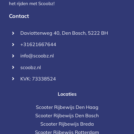
het rijden met Scoobz!
Contact
Daviottenweg 40, Den Bosch, 5222 BH
+31621667644
info@scoobz.nl
scoobz.nl
KVK: 73338524
Locaties
Scooter Rijbewijs Den Haag
Scooter Rijbewijs Den Bosch
Scooter Rijbewijs Breda
Scooter Rijbewijs Rotterdam