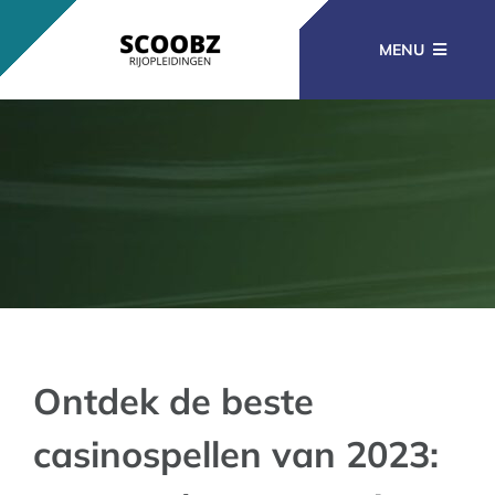
Ga
naar
MENU
inhoud
RIJOPLEIDINGEN
BEROEPSOPLEIDINGEN
CURSUSSEN
KENNISBANK
Ontdek de beste
casinospellen van 2023:
CONTACT