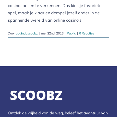
casinospellen te verkennen. Dus kies je favoriete
spel, maak je klaar en dompel jezelf onder in de
spannende wereld van online casino’s!
Door
Logindoscoobz
|
mei 22nd, 2026
|
Public
|
0 Reacties
Ontdek de vrijheid van de weg, beleef het avontuur van