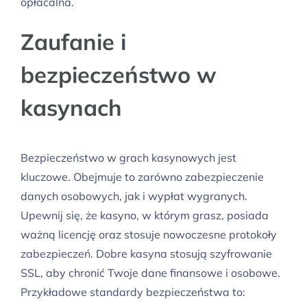
opłacalna.
Zaufanie i
bezpieczeństwo w
kasynach
Bezpieczeństwo w grach kasynowych jest
kluczowe. Obejmuje to zarówno zabezpieczenie
danych osobowych, jak i wypłat wygranych.
Upewnij się, że kasyno, w którym grasz, posiada
ważną licencję oraz stosuje nowoczesne protokoły
zabezpieczeń. Dobre kasyna stosują szyfrowanie
SSL, aby chronić Twoje dane finansowe i osobowe.
Przykładowe standardy bezpieczeństwa to: