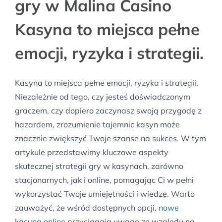
gry w Malina Casino
Kasyna to miejsca pełne
emocji, ryzyka i strategii.
Kasyna to miejsca pełne emocji, ryzyka i strategii.
Niezależnie od tego, czy jesteś doświadczonym
graczem, czy dopiero zaczynasz swoją przygodę z
hazardem, zrozumienie tajemnic kasyn może
znacznie zwiększyć Twoje szanse na sukces. W tym
artykule przedstawimy kluczowe aspekty
skutecznej strategii gry w kasynach, zarówno
stacjonarnych, jak i online, pomagając Ci w pełni
wykorzystać Twoje umiejętności i wiedzę. Warto
zauważyć, że wśród dostępnych opcji,
nowe
kasyna online
przyciągają uwagę ze względu na