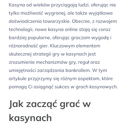
Kasyna od wieków przyciągają ludzi, oferując nie
tylko możliwość wygranej, ale także wyjątkowe
doświadczenia towarzyskie. Obecnie, z rozwojem
technologii, nowe kasyna online stają się coraz
bardziej popularne, oferując graczom wygodę i
różnorodność gier. Kluczowym elementem
skutecznej strategii gry w kasynach jest
zrozumienie mechanizmów gry, reguł oraz
umiejętności zarządzania bankrollem. W tym
artykule przyjrzymy się różnym aspektom, które
pomogą Ci osiągnąć sukces w grach kasynowych.
Jak zacząć grać w
kasynach