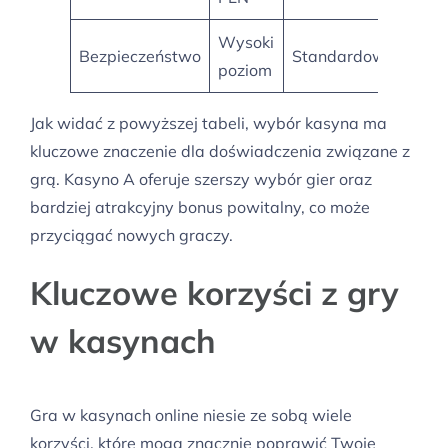
Wysoki
Bezpieczeństwo
Standardowy
poziom
Jak widać z powyższej tabeli, wybór kasyna ma
kluczowe znaczenie dla doświadczenia związane z
grą. Kasyno A oferuje szerszy wybór gier oraz
bardziej atrakcyjny bonus powitalny, co może
przyciągać nowych graczy.
Kluczowe korzyści z gry
w kasynach
Gra w kasynach online niesie ze sobą wiele
korzyści, które mogą znacznie poprawić Twoje