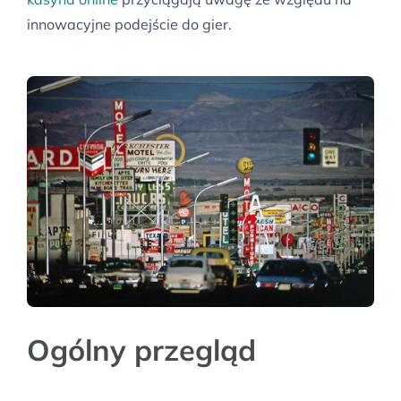
innowacyjne podejście do gier.
Ogólny przegląd