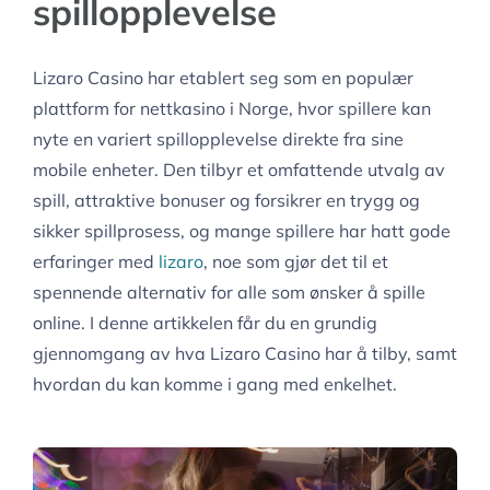
spillopplevelse
Lizaro Casino har etablert seg som en populær
plattform for nettkasino i Norge, hvor spillere kan
nyte en variert spillopplevelse direkte fra sine
mobile enheter. Den tilbyr et omfattende utvalg av
spill, attraktive bonuser og forsikrer en trygg og
sikker spillprosess, og mange spillere har hatt gode
erfaringer med
lizaro
, noe som gjør det til et
spennende alternativ for alle som ønsker å spille
online. I denne artikkelen får du en grundig
gjennomgang av hva Lizaro Casino har å tilby, samt
hvordan du kan komme i gang med enkelhet.