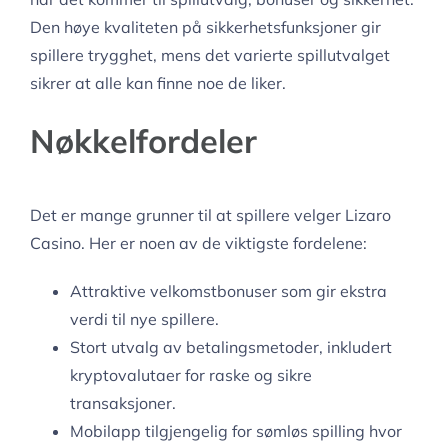
Den høye kvaliteten på sikkerhetsfunksjoner gir
spillere trygghet, mens det varierte spillutvalget
sikrer at alle kan finne noe de liker.
Nøkkelfordeler
Det er mange grunner til at spillere velger Lizaro
Casino. Her er noen av de viktigste fordelene:
Attraktive velkomstbonuser som gir ekstra
verdi til nye spillere.
Stort utvalg av betalingsmetoder, inkludert
kryptovalutaer for raske og sikre
transaksjoner.
Mobilapp tilgjengelig for sømløs spilling hvor