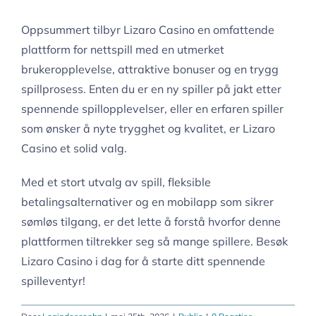
Oppsummert tilbyr Lizaro Casino en omfattende
plattform for nettspill med en utmerket
brukeropplevelse, attraktive bonuser og en trygg
spillprosess. Enten du er en ny spiller på jakt etter
spennende spillopplevelser, eller en erfaren spiller
som ønsker å nyte trygghet og kvalitet, er Lizaro
Casino et solid valg.
Med et stort utvalg av spill, fleksible
betalingsalternativer og en mobilapp som sikrer
sømløs tilgang, er det lette å forstå hvorfor denne
plattformen tiltrekker seg så mange spillere. Besøk
Lizaro Casino i dag for å starte ditt spennende
spilleventyr!