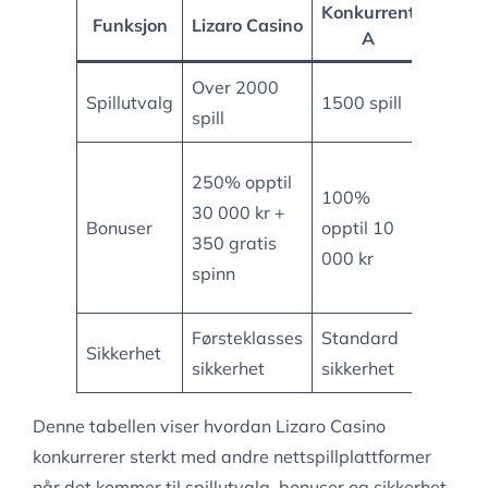
Konkurrent
Konku
Funksjon
Lizaro Casino
A
B
Over 2000
Spillutvalg
1500 spill
1800 s
spill
200%
250% opptil
100%
opptil 
30 000 kr +
Bonuser
opptil 10
000 kr
350 gratis
000 kr
100 gr
spinn
spinn
Førsteklasses
Standard
Basis
Sikkerhet
sikkerhet
sikkerhet
sikker
Denne tabellen viser hvordan Lizaro Casino
konkurrerer sterkt med andre nettspillplattformer
når det kommer til spillutvalg, bonuser og sikkerhet.