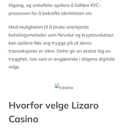
tilgang, og anbefaler spillere å fullføre KYC-
prosessen for å bekrefte identiteten sin.
Med muligheten til å bruke anerkjente
betalingsmetoder som Revolut og kryptovalutaer,
kan spillere føle seg trygge på at deres
transaksjoner er sikre. Dette gir en ekstra lag av
trygghet, noe som er avgjørende i dagens digitale
miljø.
Hvorfor velge Lizaro
Casino