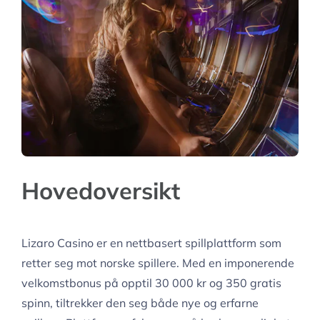
Hovedoversikt
Lizaro Casino er en nettbasert spillplattform som
retter seg mot norske spillere. Med en imponerende
velkomstbonus på opptil 30 000 kr og 350 gratis
spinn, tiltrekker den seg både nye og erfarne