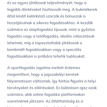
és az egyes játékosok teljesítményét, hogy a
legjobb döntéseket hozhassák meg. A bukmékerek
által kínált különböző szorzók és bónuszok is
hozzájárulnak a sikeres fogadásokhoz. A kezdők
számára az alapfogadási típusok, mint a győztes
fogadás vagy a totófogadás, ideális választások
lehetnek, míg a tapasztaltabb játékosok a
kombinált fogadásokban vagy a speciális
fogadásokban is próbára tehetik tudásukat.
A sportfogadás izgalma mellett érdemes
megemlíteni, hogy a jogszabályi keretek
folyamatosan változnak, így fontos figyelni a helyi
törvényeket és előírásokat. Ez különösen igaz azok
számára, akik online fogadási platformokon
szeretnének játszani. Az átláthatóság és a