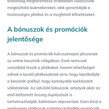
biztonság megteremtése érdekében válasszunk
megbízható bukmékereket, akik garantálják a
tisztességes játékot és a megfelelő kifizetéseket.
A bónuszok és promóciók
jelentősége
A bónuszok és promóciók kulcsszerepet játszanak
az online kaszinók világában. Ezek nemcsak
vonzóbbá teszik a játékokat, hanem lehetőséget
adnak a kezdő játékosoknak arra, hogy kipróbálják
a kaszinót anélkül, hogy komolyabb kockázatot
vállalnának. Az üdvözlő bónuszok, amelyek akár az
első befizetett összeg duplázását is
tartalmazhatják, különösen népszerűek. Ezen kívül a
rendszeres játékosok számára különféle promóciók