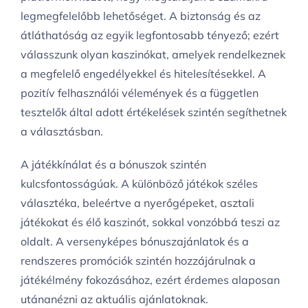
legmegfelelőbb lehetőséget. A biztonság és az
átláthatóság az egyik legfontosabb tényező; ezért
válasszunk olyan kaszinókat, amelyek rendelkeznek
a megfelelő engedélyekkel és hitelesítésekkel. A
pozitív felhasználói vélemények és a független
tesztelők által adott értékelések szintén segíthetnek
a választásban.
A játékkínálat és a bónuszok szintén
kulcsfontosságúak. A különböző játékok széles
választéka, beleértve a nyerőgépeket, asztali
játékokat és élő kaszinót, sokkal vonzóbbá teszi az
oldalt. A versenyképes bónuszajánlatok és a
rendszeres promóciók szintén hozzájárulnak a
játékélmény fokozásához, ezért érdemes alaposan
utánanézni az aktuális ajánlatoknak.