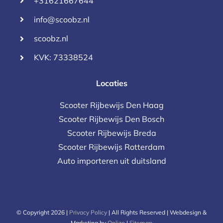
+31621667644
info@scoobz.nl
scoobz.nl
KVK: 73338524
Locaties
Scooter Rijbewijs Den Haag
Scooter Rijbewijs Den Bosch
Scooter Rijbewijs Breda
Scooter Rijbewijs Rotterdam
Auto importeren uit duitsland
© Copyright 2026 |
Privacy Policy
| All Rights Reserved | Webdesign &
Marketing by
Onlizo
|
Sitemap