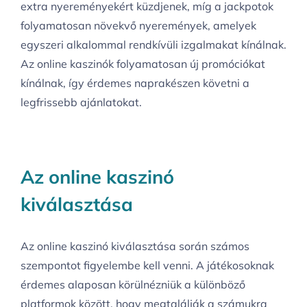
extra nyereményekért küzdjenek, míg a jackpotok
folyamatosan növekvő nyeremények, amelyek
egyszeri alkalommal rendkívüli izgalmakat kínálnak.
Az online kaszinók folyamatosan új promóciókat
kínálnak, így érdemes naprakészen követni a
legfrissebb ajánlatokat.
Az online kaszinó
kiválasztása
Az online kaszinó kiválasztása során számos
szempontot figyelembe kell venni. A játékosoknak
érdemes alaposan körülnézniük a különböző
platformok között, hogy megtalálják a számukra