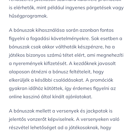
is elérhetők, mint például ingyenes pörgetések vagy
hűségprogramok.
A bónuszok kihasználása során azonban fontos
figyelni a fogadási követelményekre. Sok esetben a
bónuszok csak akkor válthatók készpénzre, ha a
játékos bizonyos számú tétet elért, ami megnehezíti
a nyeremények kifizetését. A kezdőknek javasolt
alaposan átnézni a bónusz feltételeit, hogy
elkerüljék a későbbi csalódásokat. A promóciók
gyakran időhöz kötöttek, így érdemes figyelni az
online kaszinó által kínált ajánlatokat.
A bónuszok mellett a versenyek és jackpotok is
jelentős vonzerőt képviselnek. A versenyeken való
részvétel lehetőséget ad a játékosoknak, hogy