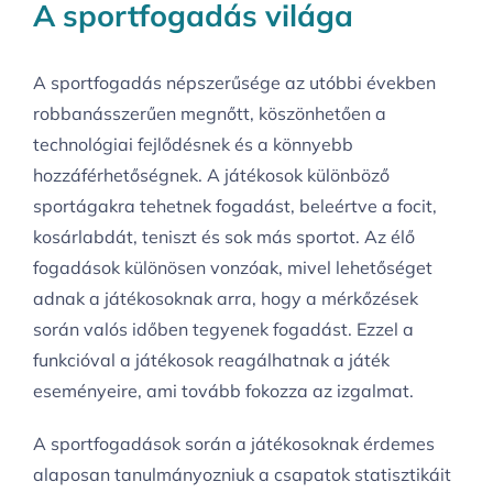
A sportfogadás világa
A sportfogadás népszerűsége az utóbbi években
robbanásszerűen megnőtt, köszönhetően a
technológiai fejlődésnek és a könnyebb
hozzáférhetőségnek. A játékosok különböző
sportágakra tehetnek fogadást, beleértve a focit,
kosárlabdát, teniszt és sok más sportot. Az élő
fogadások különösen vonzóak, mivel lehetőséget
adnak a játékosoknak arra, hogy a mérkőzések
során valós időben tegyenek fogadást. Ezzel a
funkcióval a játékosok reagálhatnak a játék
eseményeire, ami tovább fokozza az izgalmat.
A sportfogadások során a játékosoknak érdemes
alaposan tanulmányozniuk a csapatok statisztikáit