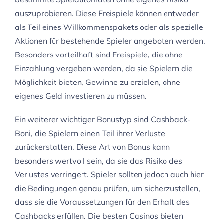
auszuprobieren. Diese Freispiele können entweder
als Teil eines Willkommenspakets oder als spezielle
Aktionen für bestehende Spieler angeboten werden.
Besonders vorteilhaft sind Freispiele, die ohne
Einzahlung vergeben werden, da sie Spielern die
Möglichkeit bieten, Gewinne zu erzielen, ohne
eigenes Geld investieren zu müssen.
Ein weiterer wichtiger Bonustyp sind Cashback-
Boni, die Spielern einen Teil ihrer Verluste
zurückerstatten. Diese Art von Bonus kann
besonders wertvoll sein, da sie das Risiko des
Verlustes verringert. Spieler sollten jedoch auch hier
die Bedingungen genau prüfen, um sicherzustellen,
dass sie die Voraussetzungen für den Erhalt des
Cashbacks erfüllen. Die besten Casinos bieten