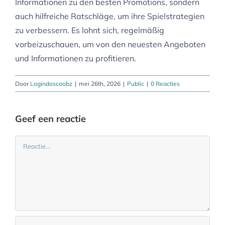
Informationen zu den besten Promotions, sondern
auch hilfreiche Ratschläge, um ihre Spielstrategien
zu verbessern. Es lohnt sich, regelmäßig
vorbeizuschauen, um von den neuesten Angeboten
und Informationen zu profitieren.
Door
Logindoscoobz
|
mei 26th, 2026
|
Public
|
0 Reacties
Geef een reactie
Reactie