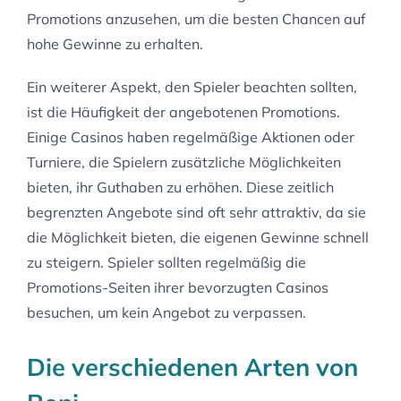
Promotions anzusehen, um die besten Chancen auf
hohe Gewinne zu erhalten.
Ein weiterer Aspekt, den Spieler beachten sollten,
ist die Häufigkeit der angebotenen Promotions.
Einige Casinos haben regelmäßige Aktionen oder
Turniere, die Spielern zusätzliche Möglichkeiten
bieten, ihr Guthaben zu erhöhen. Diese zeitlich
begrenzten Angebote sind oft sehr attraktiv, da sie
die Möglichkeit bieten, die eigenen Gewinne schnell
zu steigern. Spieler sollten regelmäßig die
Promotions-Seiten ihrer bevorzugten Casinos
besuchen, um kein Angebot zu verpassen.
Die verschiedenen Arten von