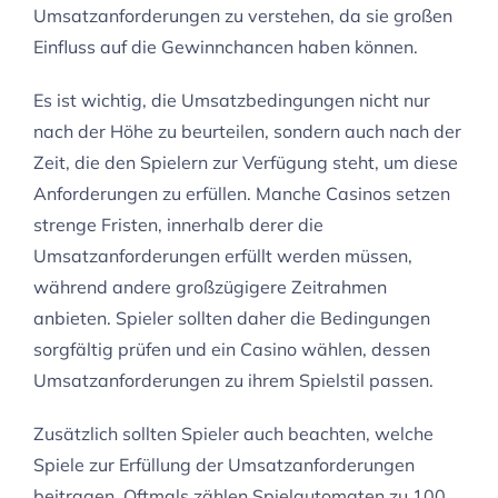
Umsatzanforderungen zu verstehen, da sie großen
Einfluss auf die Gewinnchancen haben können.
Es ist wichtig, die Umsatzbedingungen nicht nur
nach der Höhe zu beurteilen, sondern auch nach der
Zeit, die den Spielern zur Verfügung steht, um diese
Anforderungen zu erfüllen. Manche Casinos setzen
strenge Fristen, innerhalb derer die
Umsatzanforderungen erfüllt werden müssen,
während andere großzügigere Zeitrahmen
anbieten. Spieler sollten daher die Bedingungen
sorgfältig prüfen und ein Casino wählen, dessen
Umsatzanforderungen zu ihrem Spielstil passen.
Zusätzlich sollten Spieler auch beachten, welche
Spiele zur Erfüllung der Umsatzanforderungen
beitragen. Oftmals zählen Spielautomaten zu 100