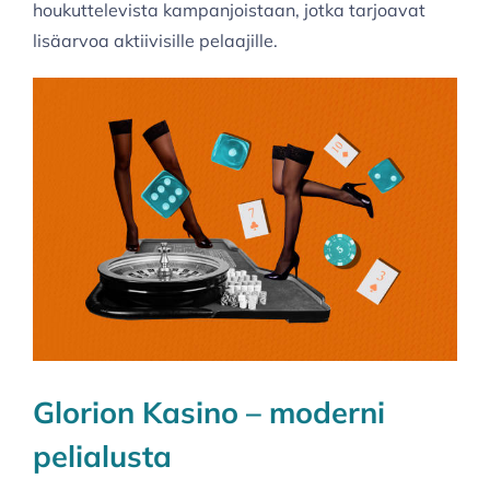
houkuttelevista kampanjoistaan, jotka tarjoavat
lisäarvoa aktiivisille pelaajille.
Glorion Kasino – moderni
pelialusta