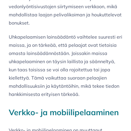
vedonlyöntisivustojen siirtymiseen verkkoon, mikä
mahdollistaa laajan pelivalikoiman ja houkuttelevat
bonukset.
Uhkapelaamisen lainsäädäntö vaihtelee suuresti eri
maissa, ja on tärkeää, että pelaajat ovat tietoisia
omasta lainsäädännöstään. Joissakin maissa
uhkapelaaminen on täysin laillista ja säänneltyä,
kun taas toisissa se voi olla rajoitettua tai jopa
kiellettyä. Tämä vaikuttaa suoraan pelaajien
mahdollisuuksiin ja käytäntöihin, mikä tekee tiedon
hankkimisesta erityisen tärkeää.
Verkko- ja mobiilipelaaminen
Verkko- ja mobiilipelaaminen on muuttanut