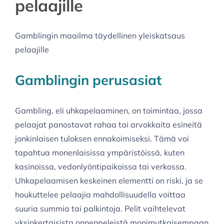
pelaajille
Gamblingin maailma täydellinen yleiskatsaus
pelaajille
Gamblingin perusasiat
Gambling, eli uhkapelaaminen, on toimintaa, jossa
pelaajat panostavat rahaa tai arvokkaita esineitä
jonkinlaisen tuloksen ennakoimiseksi. Tämä voi
tapahtua monenlaisissa ympäristöissä, kuten
kasinoissa, vedonlyöntipaikoissa tai verkossa.
Uhkapelaamisen keskeinen elementti on riski, ja se
houkuttelee pelaajia mahdollisuudella voittaa
suuria summia tai palkintoja. Pelit vaihtelevat
yksinkertaisista onnenpeleistä monimutkaisempaan