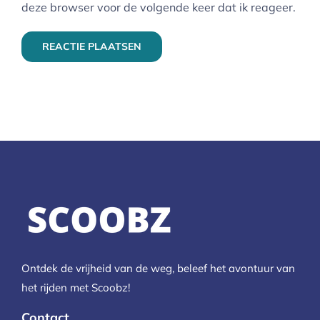
deze browser voor de volgende keer dat ik reageer.
Ontdek de vrijheid van de weg, beleef het avontuur van
het rijden met Scoobz!
Contact