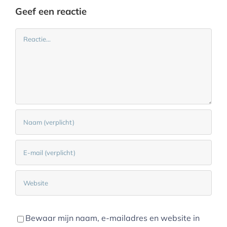
Geef een reactie
Reactie
Bewaar mijn naam, e-mailadres en website in