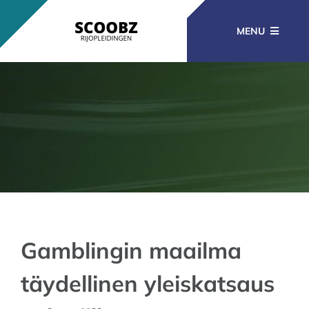
Ga
naar
MENU
inhoud
RIJOPLEIDINGEN
BEROEPSOPLEIDINGEN
CURSUSSEN
KENNISBANK
Gamblingin maailma
täydellinen yleiskatsaus
CONTACT