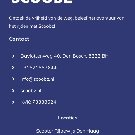
Ontdek de vrijheid van de weg, beleef het avontuur van
het rijden met Scoobz!
Contact
Daviottenweg 40, Den Bosch, 5222 BH
+31621667644
info@scoobz.nl
scoobz.nl
KVK: 73338524
Locaties
Scooter Rijbewijs Den Haag