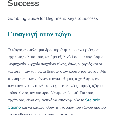
Success
Gambling Guide for Beginners: Keys to Success
Εισαγωγή στον τζόγο
Ο τζόγος αποτελεί μια δραστηριότητα που έχει ρίζες σε
αρχαίους πολιτισμούς και έχει εξελιχθεί σε μια παγκόσμια
βιομηχανία. Αρχαία παιχνίδια τύχης, όπως οι ζαριές και οι
χάντρες, ήταν τα πρώτα βήματα στον κόσμο του τζόγου. Με
την πάροδο των χρόνων, η ανάπτυξη της τεχνολογίας και
των κοινωνικών συνθηκών έχει φέρει νέες μορφές τζόγου,
καθιστώντας τον πιο προσβάσιμο από ποτέ. Για τους
αρχάριους, είναι σημαντικό να επισκεφθούν το
Stelario
Casino
και να κατανοήσουν την ιστορία του τζόγου προτού
ασχοληθούν σοβαρά με αυτόν τον τομέα.