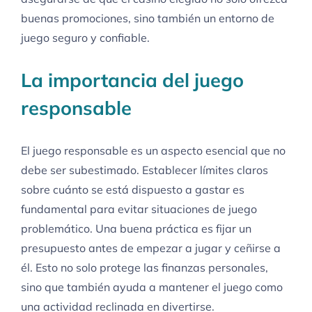
buenas promociones, sino también un entorno de
juego seguro y confiable.
La importancia del juego
responsable
El juego responsable es un aspecto esencial que no
debe ser subestimado. Establecer límites claros
sobre cuánto se está dispuesto a gastar es
fundamental para evitar situaciones de juego
problemático. Una buena práctica es fijar un
presupuesto antes de empezar a jugar y ceñirse a
él. Esto no solo protege las finanzas personales,
sino que también ayuda a mantener el juego como
una actividad reclinada en divertirse.