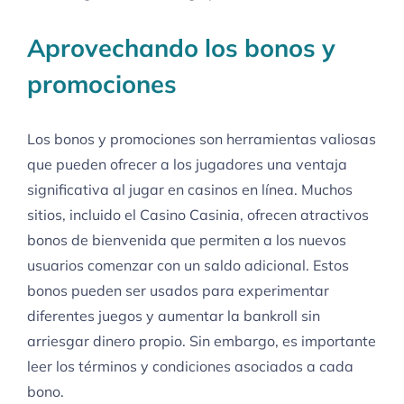
Aprovechando los bonos y
promociones
Los bonos y promociones son herramientas valiosas
que pueden ofrecer a los jugadores una ventaja
significativa al jugar en casinos en línea. Muchos
sitios, incluido el Casino Casinia, ofrecen atractivos
bonos de bienvenida que permiten a los nuevos
usuarios comenzar con un saldo adicional. Estos
bonos pueden ser usados para experimentar
diferentes juegos y aumentar la bankroll sin
arriesgar dinero propio. Sin embargo, es importante
leer los términos y condiciones asociados a cada
bono.