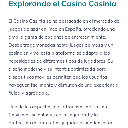
Explorando el Casino Casinia
El Casino Casinia se ha destacado en el mercado de
juegos de azar en línea en España, ofreciendo una
amplia gama de opciones de entretenimiento.
Desde tragamonedas hasta juegos de mesa y un
casino en vivo, esta plataforma se adapta a las
necesidades de diferentes tipos de jugadores. Su
diseño moderno y su interfaz optimizada para
dispositivos móviles permiten que los usuarios
naveguen fácilmente y disfruten de una experiencia
fluida y agradable.
Uno de los aspectos más atractivos de Casino
Casinia es su enfoque en la seguridad y la
protección de datos. Los jugadores pueden estar