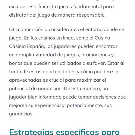
exceder ese límite, lo que es fundamental para
disfrutar del juego de manera responsable.
Otra dimensión a considerar es el entorno donde se
juega. En los casinos en línea, como el Casino
Casinia España, los jugadores pueden encontrar
una amplia variedad de juegos, promociones y
bonos que pueden ser utilizados a su favor. Estar al
tanto de estas oportunidades y cómo pueden ser
aprovechadas es crucial para maximizar el
potencial de ganancias. De esta manera, un
jugador bien informado puede tomar decisiones que
mejoren su experiencia y, potencialmente, sus
ganancias.
Estrategias específicas para