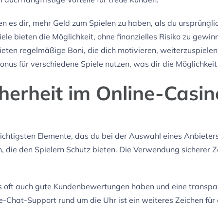
n es dir, mehr Geld zum Spielen zu haben, als du ursprünglic
ele bieten die Möglichkeit, ohne finanzielles Risiko zu gewin
ieten regelmäßige Boni, die dich motivieren, weiterzuspielen
onus für verschiedene Spiele nutzen, was dir die Möglichkeit
herheit im Online-Casin
wichtigsten Elemente, das du bei der Auswahl eines Anbieters
en, die den Spielern Schutz bieten. Die Verwendung sicherer 
 oft auch gute Kundenbewertungen haben und eine transpar
Chat-Support rund um die Uhr ist ein weiteres Zeichen für 