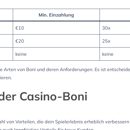
Min. Einzahlung
€10
30x
€20
25x
keine
keine
 Arten von Boni und deren Anforderungen. Es ist entscheidend
ieren.
 der Casino-Boni
hl von Vorteilen, die dein Spielerlebnis erheblich verbessern
 auch langfristige Vorteile für treue Kunden.