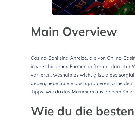
Main Overview
Casino-Boni sind Anreize, die von Online-Cas
in verschiedenen Formen auftreten, darunter 
variieren, weshalb es wichtig ist, diese sorgfä
geben, neue Spiele auszuprobieren, ohne dein 
Tipps, wie du das Maximum aus deinem Spiel 
Wie du die besten