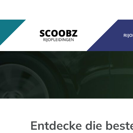
Ga
naar
inhoud
RIJ
Entdecke die best