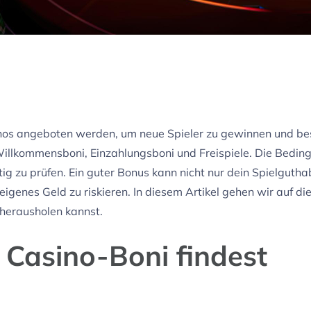
inos angeboten werden, um neue Spieler zu gewinnen und be
Willkommensboni, Einzahlungsboni und Freispiele. Die Bedin
ltig zu prüfen. Ein guter Bonus kann nicht nur dein Spielguth
eigenes Geld zu riskieren. In diesem Artikel gehen wir auf d
herausholen kannst.
 Casino-Boni findest