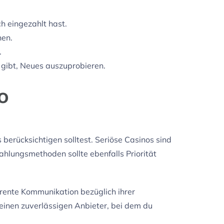
h eingezahlt hast.
nen.
.
 gibt, Neues auszuprobieren.
o
 berücksichtigen solltest. Seriöse Casinos sind
Zahlungsmethoden sollte ebenfalls Priorität
ente Kommunikation bezüglich ihrer
einen zuverlässigen Anbieter, bei dem du