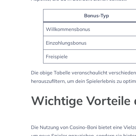
Bonus-Typ
Willkommensbonus
Einzahlungsbonus
Freispiele
Die obige Tabelle veranschaulicht verschiedene
herauszufiltern, um dein Spielerlebnis zu optim
Wichtige Vorteile
Die Nutzung von Casino-Boni bietet eine Vielza
um neue Spieler anzuziehen, sondern sie bieten