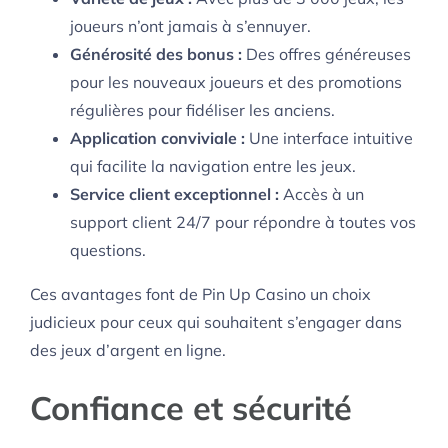
joueurs n’ont jamais à s’ennuyer.
Générosité des bonus :
Des offres généreuses
pour les nouveaux joueurs et des promotions
régulières pour fidéliser les anciens.
Application conviviale :
Une interface intuitive
qui facilite la navigation entre les jeux.
Service client exceptionnel :
Accès à un
support client 24/7 pour répondre à toutes vos
questions.
Ces avantages font de Pin Up Casino un choix
judicieux pour ceux qui souhaitent s’engager dans
des jeux d’argent en ligne.
Confiance et sécurité