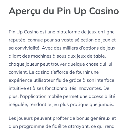
Aperçu du Pin Up Casino
Pin Up Casino est une plateforme de jeux en ligne
réputée, connue pour sa vaste sélection de jeux et
sa convivialité. Avec des milliers d’options de jeux
allant des machines à sous aux jeux de table,
chaque joueur peut trouver quelque chose qui lui
convient. Le casino s’efforce de fournir une
expérience utilisateur fluide grâce à son interface
intuitive et à ses fonctionnalités innovantes. De
plus, l’application mobile permet une accessibilité
inégalée, rendant le jeu plus pratique que jamais.
Les joueurs peuvent profiter de bonus généreux et
d’un programme de fidélité attrayant, ce qui rend