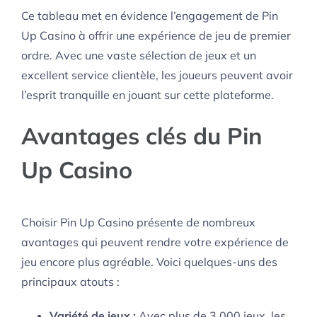
Ce tableau met en évidence l’engagement de Pin
Up Casino à offrir une expérience de jeu de premier
ordre. Avec une vaste sélection de jeux et un
excellent service clientèle, les joueurs peuvent avoir
l’esprit tranquille en jouant sur cette plateforme.
Avantages clés du Pin
Up Casino
Choisir Pin Up Casino présente de nombreux
avantages qui peuvent rendre votre expérience de
jeu encore plus agréable. Voici quelques-uns des
principaux atouts :
Variété de jeux :
Avec plus de 3 000 jeux, les