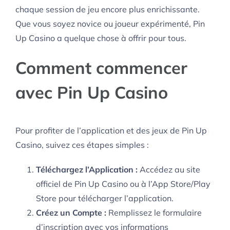
chaque session de jeu encore plus enrichissante.
Que vous soyez novice ou joueur expérimenté, Pin
Up Casino a quelque chose à offrir pour tous.
Comment commencer
avec Pin Up Casino
Pour profiter de l’application et des jeux de Pin Up
Casino, suivez ces étapes simples :
Téléchargez l’Application :
Accédez au site
officiel de Pin Up Casino ou à l’App Store/Play
Store pour télécharger l’application.
Créez un Compte :
Remplissez le formulaire
d’inscription avec vos informations