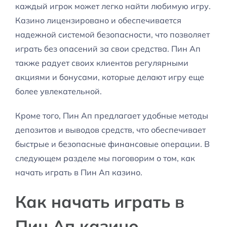
каждый игрок может легко найти любимую игру.
Казино лицензировано и обеспечивается
надежной системой безопасности, что позволяет
играть без опасений за свои средства. Пин Ап
также радует своих клиентов регулярными
акциями и бонусами, которые делают игру еще
более увлекательной.
Кроме того, Пин Ап предлагает удобные методы
депозитов и выводов средств, что обеспечивает
быстрые и безопасные финансовые операции. В
следующем разделе мы поговорим о том, как
начать играть в Пин Ап казино.
Как начать играть в
Пин Ап казино