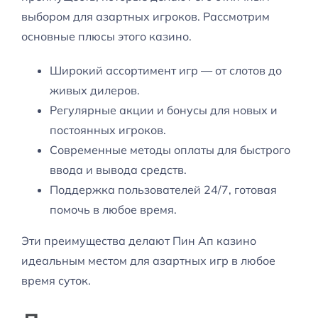
выбором для азартных игроков. Рассмотрим
основные плюсы этого казино.
Широкий ассортимент игр — от слотов до
живых дилеров.
Регулярные акции и бонусы для новых и
постоянных игроков.
Современные методы оплаты для быстрого
ввода и вывода средств.
Поддержка пользователей 24/7, готовая
помочь в любое время.
Эти преимущества делают Пин Ап казино
идеальным местом для азартных игр в любое
время суток.