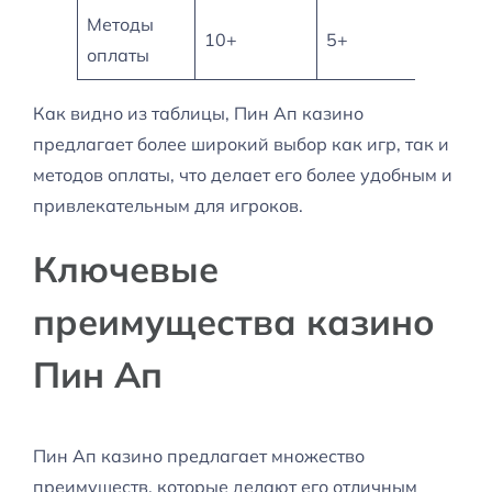
Методы
10+
5+
3+
оплаты
Как видно из таблицы, Пин Ап казино
предлагает более широкий выбор как игр, так и
методов оплаты, что делает его более удобным и
привлекательным для игроков.
Ключевые
преимущества казино
Пин Ап
Пин Ап казино предлагает множество
преимуществ, которые делают его отличным