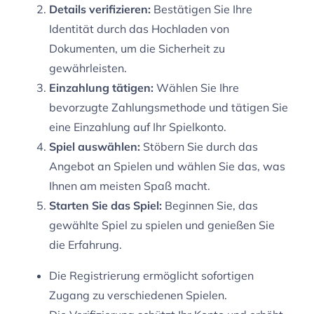
Details verifizieren:
Bestätigen Sie Ihre
Identität durch das Hochladen von
Dokumenten, um die Sicherheit zu
gewährleisten.
Einzahlung tätigen:
Wählen Sie Ihre
bevorzugte Zahlungsmethode und tätigen Sie
eine Einzahlung auf Ihr Spielkonto.
Spiel auswählen:
Stöbern Sie durch das
Angebot an Spielen und wählen Sie das, was
Ihnen am meisten Spaß macht.
Starten Sie das Spiel:
Beginnen Sie, das
gewählte Spiel zu spielen und genießen Sie
die Erfahrung.
Die Registrierung ermöglicht sofortigen
Zugang zu verschiedenen Spielen.