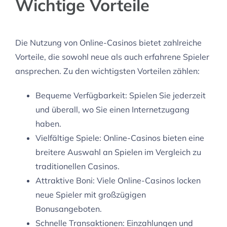
Wichtige Vorteile
Die Nutzung von Online-Casinos bietet zahlreiche
Vorteile, die sowohl neue als auch erfahrene Spieler
ansprechen. Zu den wichtigsten Vorteilen zählen:
Bequeme Verfügbarkeit: Spielen Sie jederzeit
und überall, wo Sie einen Internetzugang
haben.
Vielfältige Spiele: Online-Casinos bieten eine
breitere Auswahl an Spielen im Vergleich zu
traditionellen Casinos.
Attraktive Boni: Viele Online-Casinos locken
neue Spieler mit großzügigen
Bonusangeboten.
Schnelle Transaktionen: Einzahlungen und