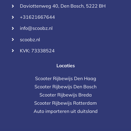
Daviottenweg 40, Den Bosch, 5222 BH
+31621667644
info@scoobz.nl
scoobz.nl
KVK: 73338524
Locaties
Scooter Rijbewijs Den Haag
Scooter Rijbewijs Den Bosch
Scooter Rijbewijs Breda
Scooter Rijbewijs Rotterdam
Auto importeren uit duitsland