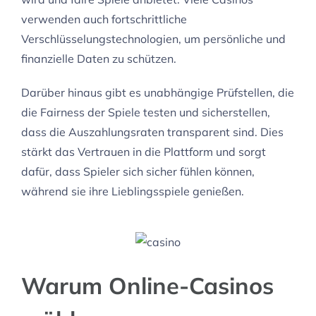
verwenden auch fortschrittliche
Verschlüsselungstechnologien, um persönliche und
finanzielle Daten zu schützen.
Darüber hinaus gibt es unabhängige Prüfstellen, die
die Fairness der Spiele testen und sicherstellen,
dass die Auszahlungsraten transparent sind. Dies
stärkt das Vertrauen in die Plattform und sorgt
dafür, dass Spieler sich sicher fühlen können,
während sie ihre Lieblingsspiele genießen.
Warum Online-Casinos