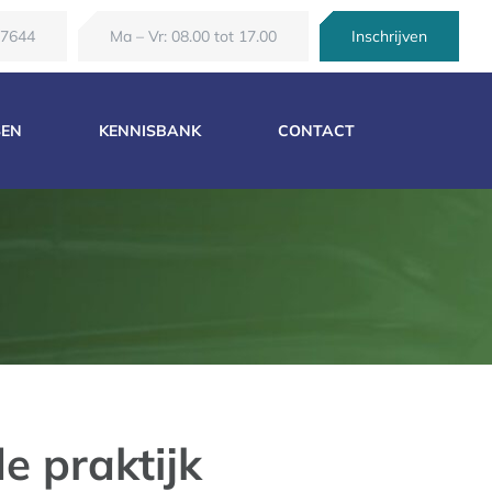
67644
Ma – Vr: 08.00 tot 17.00
Inschrijven
SEN
KENNISBANK
CONTACT
e praktijk