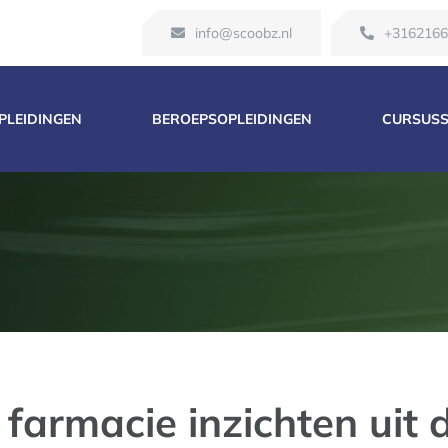
info@scoobz.nl
+316216
OPLEIDINGEN
BEROEPSOPLEIDINGEN
CURSUS
 farmacie inzichten uit d