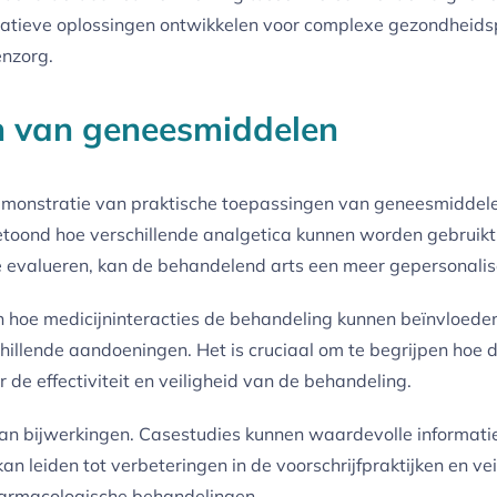
vatieve oplossingen ontwikkelen voor complexe gezondheidspr
enzorg.
n van geneesmiddelen
demonstratie van praktische toepassingen van geneesmiddelen
etoond hoe verschillende analgetica kunnen worden gebruik
n te evalueren, kan de behandelend arts een meer gepersonali
 hoe medicijninteracties de behandeling kunnen beïnvloeden.
illende aandoeningen. Het is cruciaal om te begrijpen hoe d
de effectiviteit en veiligheid van de behandeling.
 van bijwerkingen. Casestudies kunnen waardevolle informati
n leiden tot verbeteringen in de voorschrijfpraktijken en vei
 farmacologische behandelingen.