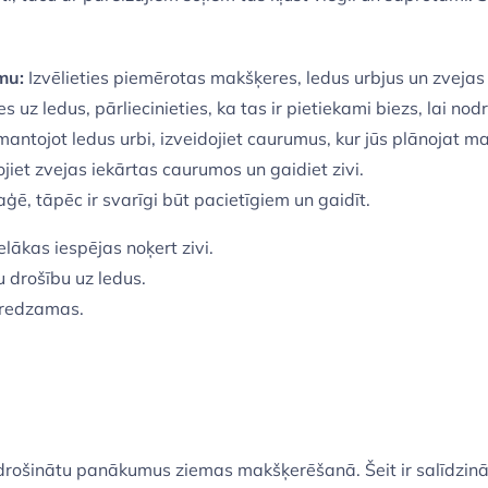
mu:
Izvēlieties piemērotas makšķeres, ledus urbjus un zvejas
 uz ledus, pārliecinieties, ka tas ir pietiekami biezs, lai nod
mantojot ledus urbi, izveidojiet caurumus, kur jūs plānojat m
ojiet zvejas iekārtas caurumos un gaidiet zivi.
ģē, tāpēc ir svarīgi būt pacietīgiem un gaidīt.
elākas iespējas noķert zivi.
 drošību uz ledus.
paredzamas.
 nodrošinātu panākumus ziemas makšķerēšanā. Šeit ir salīd