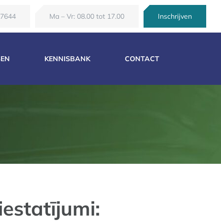
67644
Ma – Vr: 08.00 tot 17.00
Inschrijven
SEN
KENNISBANK
CONTACT
estatījumi: