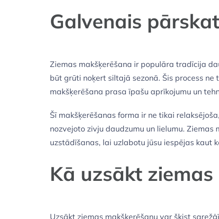
Galvenais pārska
Ziemas makšķerēšana ir populāra tradīcija daud
būt grūti noķert siltajā sezonā. Šis process ne
makšķerēšana prasa īpašu aprīkojumu un tehniku
Šī makšķerēšanas forma ir ne tikai relaksējoša
nozvejoto zivju daudzumu un lielumu. Ziemas 
uzstādīšanas, lai uzlabotu jūsu iespējas kaut k
Kā uzsākt ziemas
Uzsākt ziemas makšķerēšanu var šķist sarežģīti,