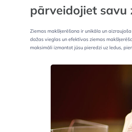
pārveidojiet savu
Ziemas makšķerēšana ir unikāla un aizraujoša
dažas vieglas un efektīvas ziemas makšķerēšan
maksimāli izmantot jūsu pieredzi uz ledus, p