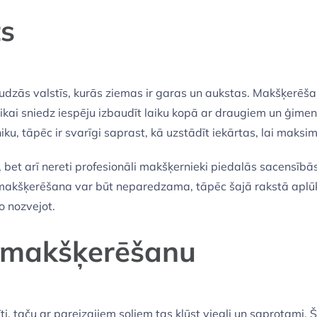
ts
zās valstīs, kurās ziemas ir garas un aukstas. Makšķerēšana 
 tikai sniedz iespēju izbaudīt laiku kopā ar draugiem un ģimen
, tāpēc ir svarīgi saprast, kā uzstādīt iekārtas, lai maksi
, bet arī nereti profesionāli makšķernieki piedalās sacensīb
makšķerēšana var būt neparedzama, tāpēc šajā rakstā aplūk
o nozvejot.
 makšķerēšanu
 taču ar pareizajiem soļiem tas kļūst viegli un saprotami. Še