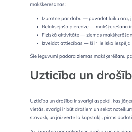
makšķerēšanas:
Izpratne par dabu — pavadot laiku ārā, jū
Relaksējoša pieredze — makšķerēšana ir l
Fiziskā aktivitāte — ziemas makšķerēšana 
Izveidot attiecības — šī ir lieliska iespē
Šie ieguvumi padara ziemas makšķerēšanu par 
Uzticība un drošī
Uzticība un drošība ir svarīgi aspekti, kas j
vietās, svarīgi ir būt drošiem un sekot noteik
stāvoklī, un jāizvērtē laikapstākļi, pirms dodat
Arī izpratne par apkārtnes drošību un pieeja