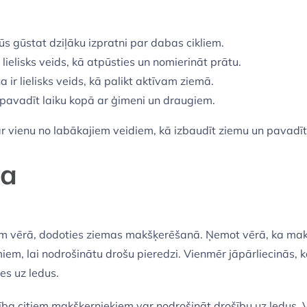
s gūstat dziļāku izpratni par dabas cikliem.
ielisks veids, kā atpūsties un nomierināt prātu.
ir lielisks veids, kā palikt aktīvam ziemā.
ja pavadīt laiku kopā ar ģimeni un draugiem.
vienu no labākajiem veidiem, kā izbaudīt ziemu un pavadīt 
ba
āņem vērā, dodoties ziemas makšķerēšanā. Ņemot vērā, ka mak
umiem, lai nodrošinātu drošu pieredzi. Vienmēr jāpārliecinās,
ies uz ledus.
mība citiem makšķerniekiem var nodrošināt drošību uz ledus