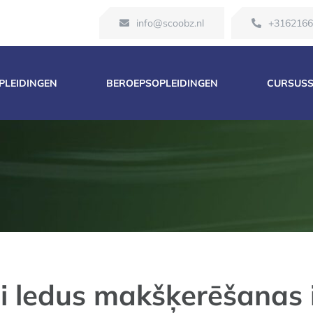
info@scoobz.nl
+316216
OPLEIDINGEN
BEROEPSOPLEIDINGEN
CURSUS
ši ledus makšķerēšanas i