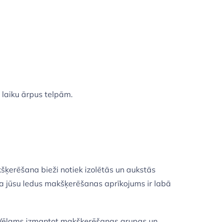
laiku ārpus telpām.
šķerēšana bieži notiek izolētās un aukstās
 ka jūsu ledus makšķerēšanas aprīkojums ir labā
. Vēlams izmantot makšķerēšanas grupas un