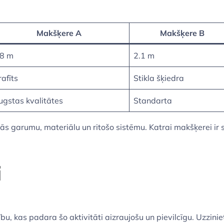
Makšķere A
Makšķere B
.8 m
2.1 m
afīts
Stikla šķiedra
ugstas kvalitātes
Standarta
 tās garumu, materiālu un ritošo sistēmu. Katrai makšķerei ir 
i
 kas padara šo aktivitāti aizraujošu un pievilcīgu. Uzziniet