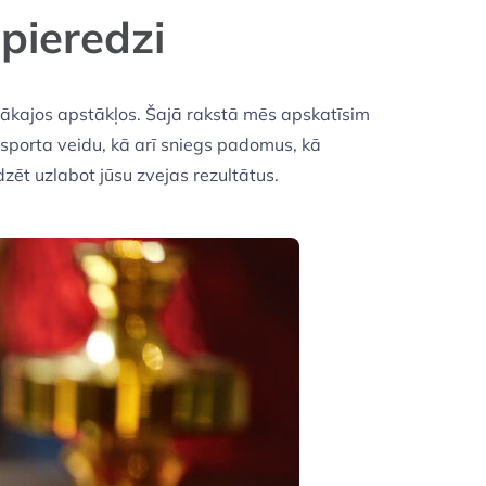
pieredzi
tākajos apstākļos. Šajā rakstā mēs apskatīsim
sporta veidu, kā arī sniegs padomus, kā
dzēt uzlabot jūsu zvejas rezultātus.