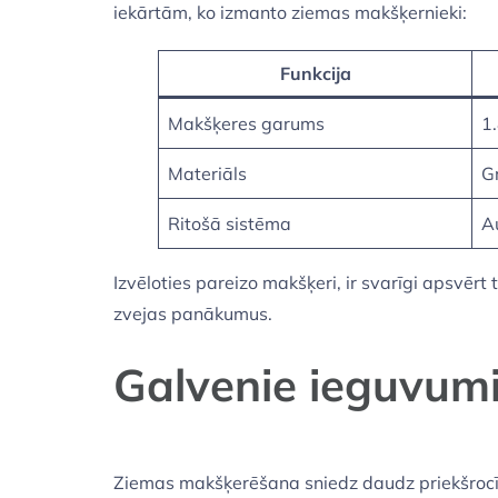
iekārtām, ko izmanto ziemas makšķernieki:
Funkcija
Makšķeres garums
1
Materiāls
Gr
Ritošā sistēma
A
Izvēloties pareizo makšķeri, ir svarīgi apsvērt
zvejas panākumus.
Galvenie ieguvum
Ziemas makšķerēšana sniedz daudz priekšrocību,