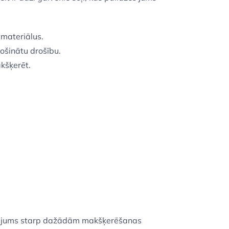
 materiālus.
rošinātu drošību.
akšķerēt.
zinājums starp dažādām makšķerēšanas