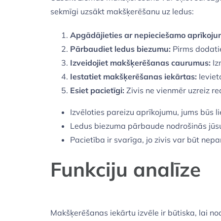
sekmīgi uzsākt makšķerēšanu uz ledus:
Apgādājieties ar nepieciešamo aprīkoju
Pārbaudiet ledus biezumu:
Pirms dodaties
Izveidojiet makšķerēšanas caurumus:
Iz
Iestatiet makšķerēšanas iekārtas:
Ieviet
Esiet pacietīgi:
Zivis ne vienmēr uzreiz rea
Izvēloties pareizu aprīkojumu, jums būs li
Ledus biezuma pārbaude nodrošinās jūsu
Pacietība ir svarīga, jo zivis var būt ne
Funkciju analīze
Makšķerēšanas iekārtu izvēle ir būtiska, lai