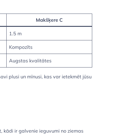
Makšķere C
1.5 m
Kompozīts
Augstas kvalitātes
savi plusi un mīnusi, kas var ietekmēt jūsu
, kādi ir galvenie ieguvumi no ziemas