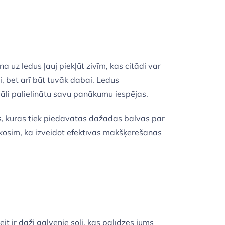
uz ledus ļauj piekļūt zivīm, kas citādi var
i, bet arī būt tuvāk dabai. Ledus
māli palielinātu savu panākumu iespējas.
ās, kurās tiek piedāvātas dažādas balvas par
osim, kā izveidot efektīvas makšķerēšanas
it ir daži galvenie soļi, kas palīdzēs jums