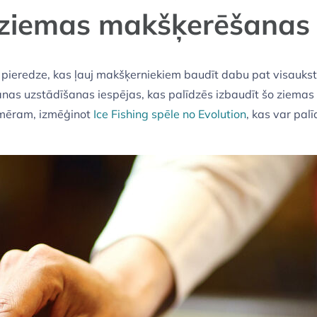
 ziemas makšķerēšanas 
 pieredze, kas ļauj makšķerniekiem baudīt dabu pat visauks
as uzstādīšanas iespējas, kas palīdzēs izbaudīt šo ziemas 
iemēram, izmēģinot
Ice Fishing spēle no Evolution
, kas var palī