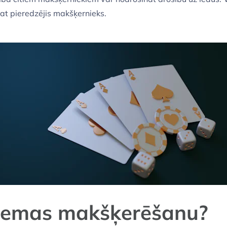
at pieredzējis makšķernieks.
 ziemas makšķerēšanu?