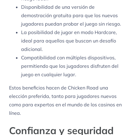
Disponibilidad de una versión de
demostración gratuita para que los nuevos
jugadores puedan probar el juego sin riesgo.
La posibilidad de jugar en modo Hardcore,
ideal para aquellos que buscan un desafío
adicional.
Compatibilidad con múltiples dispositivos,
permitiendo que los jugadores disfruten del
juego en cualquier lugar.
Estos beneficios hacen de Chicken Road una
elección preferida, tanto para jugadores nuevos
como para expertos en el mundo de los casinos en
línea.
Confianza y seguridad