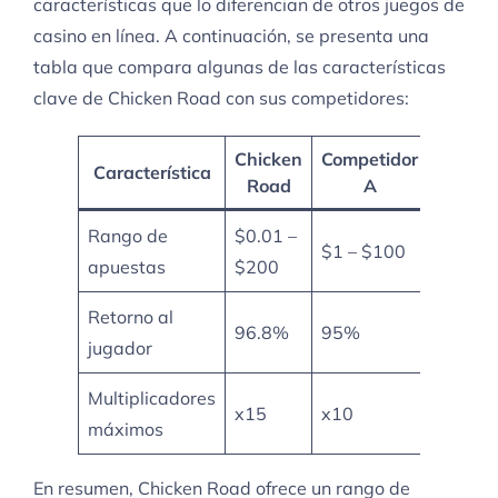
características que lo diferencian de otros juegos de
casino en línea. A continuación, se presenta una
tabla que compara algunas de las características
clave de Chicken Road con sus competidores:
Chicken
Competidor
Compet
Característica
Road
A
B
Rango de
$0.01 –
$0.50 
$1 – $100
apuestas
$200
$150
Retorno al
96.8%
95%
97%
jugador
Multiplicadores
x15
x10
x12
máximos
En resumen, Chicken Road ofrece un rango de