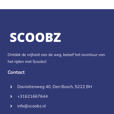
Ontdek de vrijheid van de weg, beleef het avontuur van
het rijden met Scoobz!
Contact
Daviottenweg 40, Den Bosch, 5222 BH
+31621667644
info@scoobz.nl