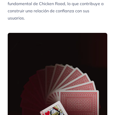
fundamental de Chicken Road, lo que contribuye a
construir una relación de confianza con sus
usuarios.