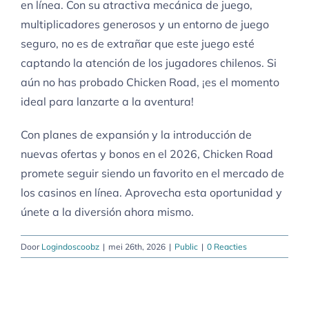
en línea. Con su atractiva mecánica de juego,
multiplicadores generosos y un entorno de juego
seguro, no es de extrañar que este juego esté
captando la atención de los jugadores chilenos. Si
aún no has probado Chicken Road, ¡es el momento
ideal para lanzarte a la aventura!
Con planes de expansión y la introducción de
nuevas ofertas y bonos en el 2026, Chicken Road
promete seguir siendo un favorito en el mercado de
los casinos en línea. Aprovecha esta oportunidad y
únete a la diversión ahora mismo.
Door
Logindoscoobz
|
mei 26th, 2026
|
Public
|
0 Reacties