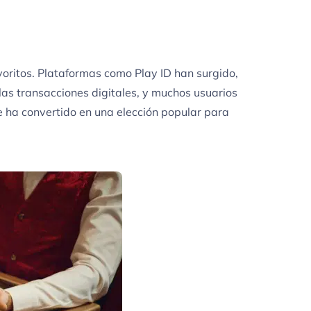
voritos. Plataformas como Play ID han surgido,
las transacciones digitales, y muchos usuarios
e ha convertido en una elección popular para