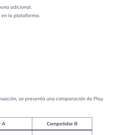
ono adicional.
 en la plataforma.
tinuación, se presenta una comparación de Play
r A
Competidor B