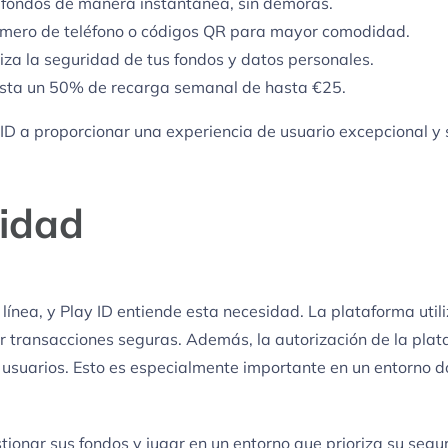
a fondos de manera instantánea, sin demoras.
u número de teléfono o códigos QR para mayor comodidad.
iza la seguridad de tus fondos y datos personales.
sta un 50% de recarga semanal de hasta €25.
y ID a proporcionar una experiencia de usuario excepcional y 
ridad
 línea, y Play ID entiende esta necesidad. La plataforma uti
ar transacciones seguras. Además, la autorización de la pla
 usuarios. Esto es especialmente importante en un entorno d
ionar sus fondos y jugar en un entorno que prioriza su segu