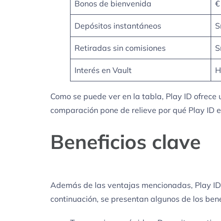
Bonos de bienvenida
€
Depósitos instantáneos
S
Retiradas sin comisiones
S
Interés en Vault
H
Como se puede ver en la tabla, Play ID ofrece 
comparación pone de relieve por qué Play ID e
Beneficios clave
Además de las ventajas mencionadas, Play ID b
continuación, se presentan algunos de los bene