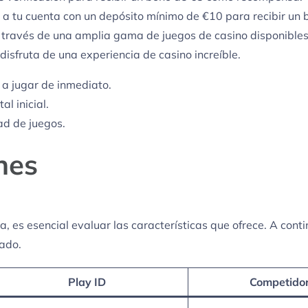
a tu cuenta con un depósito mínimo de €10 para recibir un b
través de una amplia gama de juegos de casino disponibles
 disfruta de una experiencia de casino increíble.
 a jugar de inmediato.
l inicial.
ad de juegos.
nes
a, es esencial evaluar las características que ofrece. A con
cado.
Play ID
Competido