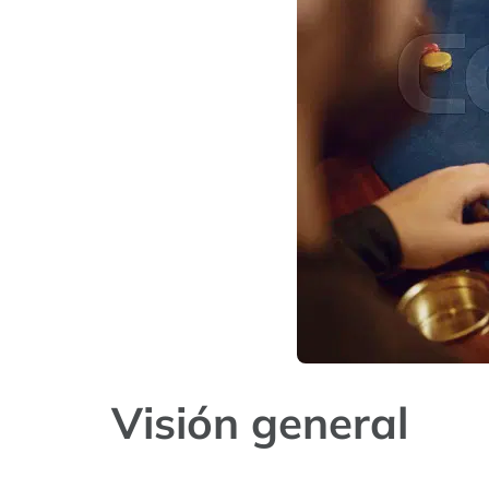
Visión general