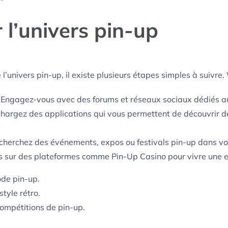
l’univers pin-up
l’univers pin-up, il existe plusieurs étapes simples à suivre.
Engagez-vous avec des forums et réseaux sociaux dédiés a
hargez des applications qui vous permettent de découvrir de
herchez des événements, expos ou festivals pin-up dans vot
s sur des plateformes comme Pin-Up Casino pour vivre une e
ode pin-up.
tyle rétro.
compétitions de pin-up.