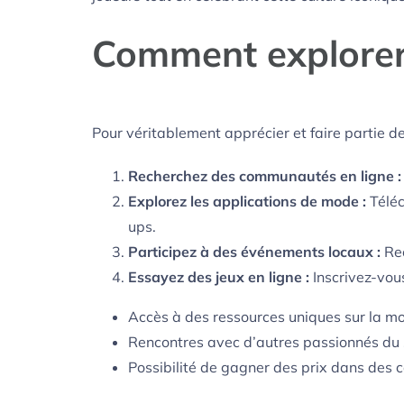
Comment explorer 
Pour véritablement apprécier et faire partie de 
Recherchez des communautés en ligne :
Explorez les applications de mode :
Téléc
ups.
Participez à des événements locaux :
Rec
Essayez des jeux en ligne :
Inscrivez-vou
Accès à des ressources uniques sur la m
Rencontres avec d’autres passionnés du s
Possibilité de gagner des prix dans des 