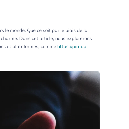
s le monde. Que ce soit par le biais de la
 charme. Dans cet article, nous explorerons
ions et plateformes, comme
https://pin-up-