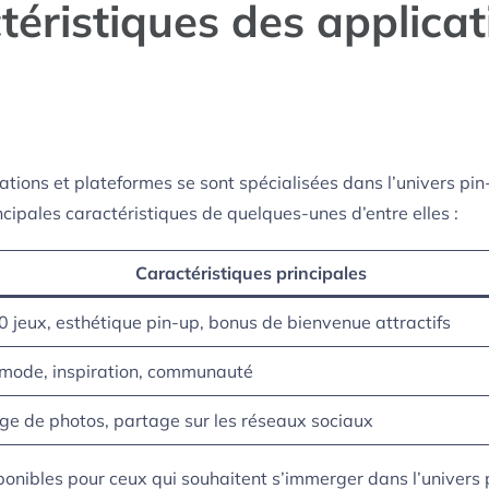
téristiques des applica
cations et plateformes se sont spécialisées dans l’univers pin
ncipales caractéristiques de quelques-unes d’entre elles :
Caractéristiques principales
0 jeux, esthétique pin-up, bonus de bienvenue attractifs
 mode, inspiration, communauté
lage de photos, partage sur les réseaux sociaux
sponibles pour ceux qui souhaitent s’immerger dans l’univers