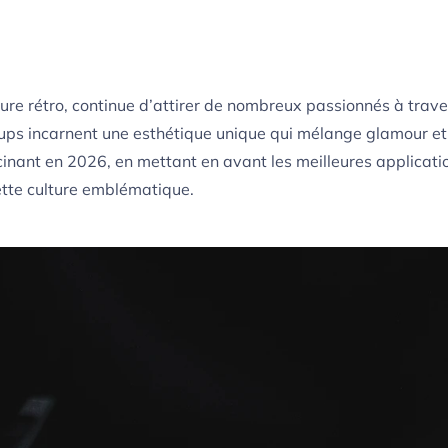
ure rétro, continue d’attirer de nombreux passionnés à traver
-ups incarnent une esthétique unique qui mélange glamour et
cinant en 2026, en mettant en avant les meilleures applicat
tte culture emblématique.