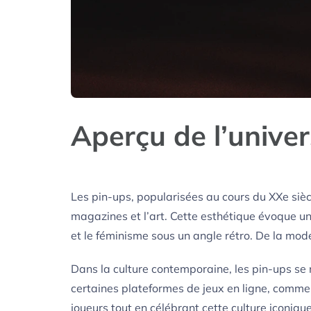
Aperçu de l’unive
Les pin-ups, popularisées au cours du XXe siècl
magazines et l’art. Cette esthétique évoque u
et le féminisme sous un angle rétro. De la mode 
Dans la culture contemporaine, les pin-ups se
certaines plateformes de jeux en ligne, comme
joueurs tout en célébrant cette culture iconique