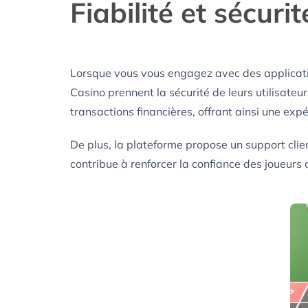
Fiabilité et sécur
Lorsque vous vous engagez avec des application
Casino prennent la sécurité de leurs utilisate
transactions financières, offrant ainsi une expé
De plus, la plateforme propose un support clie
contribue à renforcer la confiance des joueurs 