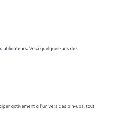
 utilisateurs. Voici quelques-uns des
ciper activement à l’univers des pin-ups, tout