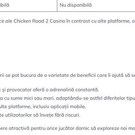
ibilă
Nu disponibilă
 ale Chicken Road 2 Casino în contrast cu alte platforme, ofe
i se pot bucura de o varietate de beneficii care îi ajută să s
și provocator oferă o adrenalină constantă.
a cu sume mici sau mari, adaptându-se astfel diferitelor tipur
te platforme, inclusiv aplicații mobile.
tilizatorilor să învețe fără riscuri.
re atractivă pentru orice jucător dornic să exploreze noi mod