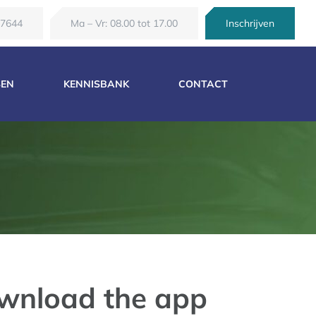
67644
Ma – Vr: 08.00 tot 17.00
Inschrijven
SEN
KENNISBANK
CONTACT
ownload the app