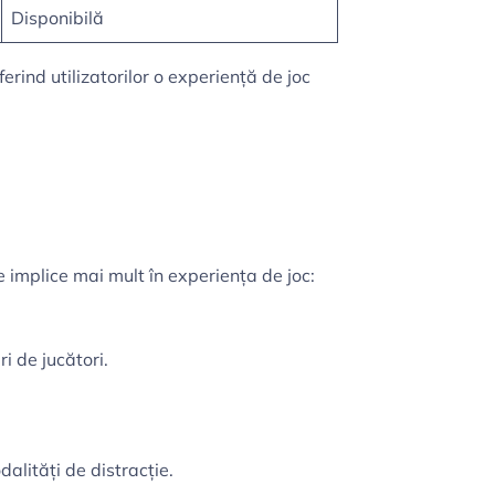
Disponibilă
rind utilizatorilor o experiență de joc
e implice mai mult în experiența de joc:
i de jucători.
alități de distracție.