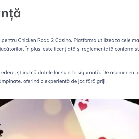
anță
ră pentru Chicken Road 2 Casino. Platforma utilizează cele ma
 jucătorilor. În plus, este licențiată și reglementată conform
ncredere, știind că datele lor sunt în siguranță. De asemenea,
pinate, oferind o experiență de joc fără griji.