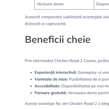
Versiune demo
Dispon
Această comparație subliniază avantajele unice
distinctă și captivantă.
Beneficii cheie
Prin intermediul Chicken Road 2 Casino, jucători
Experiență interactivă:
Gameplay-ul unic 
Varietate de mize:
Posibilitatea de a pari
Accesibilitate:
Disponibilitatea pe mai mul
Formare gratuită:
Versiunea demo permite u
Aceste avantaje fac din Chicken Road 2 o alege