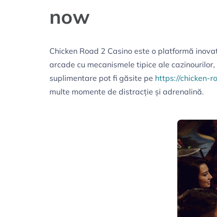
now
Chicken Road 2 Casino este o platformă inovat
arcade cu mecanismele tipice ale cazinourilor, 
suplimentare pot fi găsite pe
https://chicken-
multe momente de distracție și adrenalină.