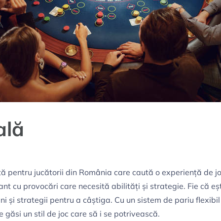
ală
 pentru jucătorii din România care caută o experiență de joc
t cu provocări care necesită abilități și strategie. Fie că e
i și strategii pentru a câștiga. Cu un sistem de pariu flexib
găsi un stil de joc care să i se potrivească.