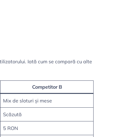
lizatorului. Iată cum se compară cu alte
Competitor B
Mix de sloturi și mese
Scăzută
5 RON