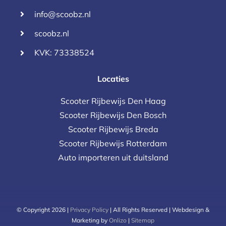
info@scoobz.nl
scoobz.nl
KVK: 73338524
Locaties
Scooter Rijbewijs Den Haag
Scooter Rijbewijs Den Bosch
Scooter Rijbewijs Breda
Scooter Rijbewijs Rotterdam
Auto importeren uit duitsland
© Copyright 2026 |
Privacy Policy
| All Rights Reserved | Webdesign &
Marketing by
Onlizo
|
Sitemap