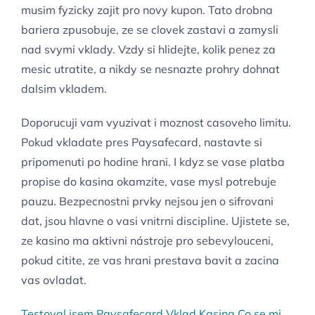
musim fyzicky zajit pro novy kupon. Tato drobna
bariera zpusobuje, ze se clovek zastavi a zamysli
nad svymi vklady. Vzdy si hlidejte, kolik penez za
mesic utratite, a nikdy se nesnazte prohry dohnat
dalsim vkladem.
Doporucuji vam vyuzivat i moznost casoveho limitu.
Pokud vkladate pres Paysafecard, nastavte si
pripomenuti po hodine hrani. I kdyz se vase platba
propise do kasina okamzite, vase mysl potrebuje
pauzu. Bezpecnostni prvky nejsou jen o sifrovani
dat, jsou hlavne o vasi vnitrni discipline. Ujistete se,
ze kasino ma aktivni nástroje pro sebevylouceni,
pokud citite, ze vas hrani prestava bavit a zacina
vas ovladat.
Testoval jsem Paysafecard Vklad Kasina Co se mi