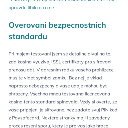
opravdu líbilo a co ne
Overovani bezpecnostnich
standardu
Pri mojem testovani jsem se detailne dival na to,
zda kasina vyuzivaji SSL certifikaty pro sifrovani
prenosu dat. V adresnim radku vaseho prohlizece
musite videt symbol zamku. Bez nej je vklad
naprosto nebezpecny a vase udaje mohou byt
ohrozeny. Vsechna mnou testovana licencovana
kasina tento standard splnovala. Vzdy si overte, ze
vase pripojeni je sifrovane, nez zadate svuj PIN kod
z Paysafecard. Nektere stranky maji i zavedeny
proces reseni sporu, ktery je pro vas jako hrace