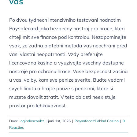
vas
Po dvou tydnech intenzivniho testovani hodnotim
Paysafecard jako bezpecny nastroj pro hrace, kteri
chteji mit sve finance pod kontrolou. Nezapominejte
vsak, ze zadna platebni metoda vas neochrani pred
vasi vlastni neopatrnosti. Vzdy preferujte
licencovana kasina a vyuzivejte vsechny dostupne
nastroje pro ochranu hrace. Vase bezpecnost zacina
u vasi volby, kam sve penize sverite. Budte vedomi
svych limitu a hrajte pouze s penezmi, ktere si
muzete dovolit ztratit. V teto oblasti neexistuje
prostor pro lehkovaznost.
Door
Logindoscoobz
|
juni 1st, 2026
|
Paysafecard Vklad Casino
|
0
Reacties