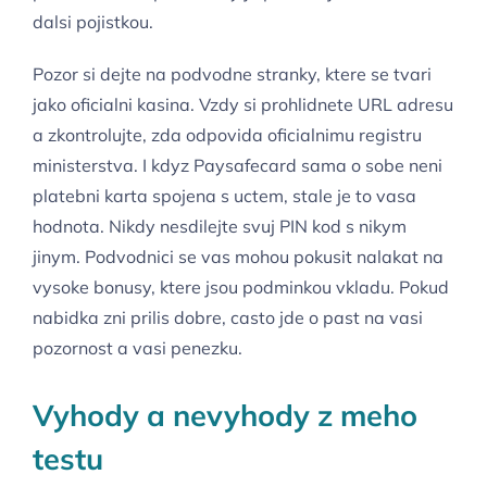
dalsi pojistkou.
Pozor si dejte na podvodne stranky, ktere se tvari
jako oficialni kasina. Vzdy si prohlidnete URL adresu
a zkontrolujte, zda odpovida oficialnimu registru
ministerstva. I kdyz Paysafecard sama o sobe neni
platebni karta spojena s uctem, stale je to vasa
hodnota. Nikdy nesdilejte svuj PIN kod s nikym
jinym. Podvodnici se vas mohou pokusit nalakat na
vysoke bonusy, ktere jsou podminkou vkladu. Pokud
nabidka zni prilis dobre, casto jde o past na vasi
pozornost a vasi penezku.
Vyhody a nevyhody z meho
testu