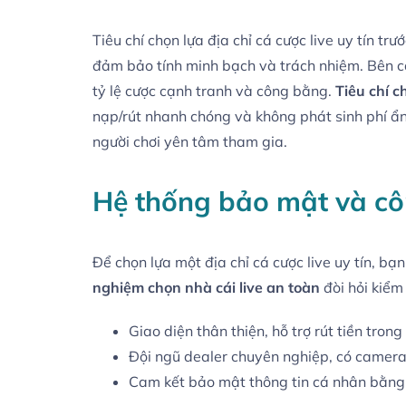
Tiêu chí chọn lựa địa chỉ cá cược live uy tín 
đảm bảo tính minh bạch và trách nhiệm. Bên cạ
tỷ lệ cược cạnh tranh và công bằng.
Tiêu chí c
nạp/rút nhanh chóng và không phát sinh phí ẩn.
người chơi yên tâm tham gia.
Hệ thống bảo mật và cô
Để chọn lựa một địa chỉ cá cược live uy tín, 
nghiệm chọn nhà cái live an toàn
đòi hỏi kiểm
Giao diện thân thiện, hỗ trợ rút tiền trong
Đội ngũ dealer chuyên nghiệp, có camera
Cam kết bảo mật thông tin cá nhân bằng