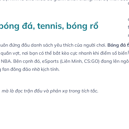
 bóng đá, tennis, bóng rổ
n luôn đứng đầu danh sách yêu thích của người chơi.
Bóng đá t
 quần vợt, nơi bạn có thể bắt kèo cực nhanh khi điểm số biến
i NBA. Bên cạnh đó, eSports (Liên Minh, CS:GO) đang lên ngô
 fan đông đảo nhờ kịch tính.
, mà là đọc trận đấu và phản xạ trong tích tắc.