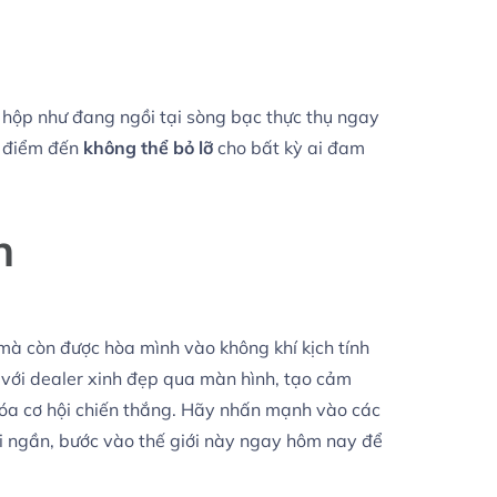
i hộp như đang ngồi tại sòng bạc thực thụ ngay
là điểm đến
không thể bỏ lỡ
cho bất kỳ ai đam
n
c mà còn được hòa mình vào không khí kịch tính
p với dealer xinh đẹp qua màn hình, tạo cảm
óa cơ hội chiến thắng. Hãy nhấn mạnh vào các
i ngần, bước vào thế giới này ngay hôm nay để