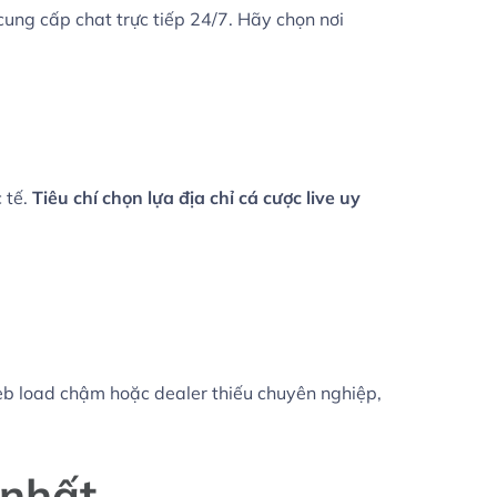
 cung cấp chat trực tiếp 24/7. Hãy chọn nơi
 tế.
Tiêu chí chọn lựa địa chỉ cá cược live uy
eb load chậm hoặc dealer thiếu chuyên nghiệp,
 nhất