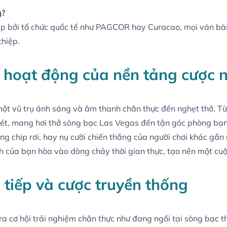
g?
ép bởi tổ chức quốc tế như PAGCOR hay Curacao, mọi ván bài
hiệp.
 hoạt động của nền tảng cược n
một vũ trụ ánh sáng và âm thanh chân thực đến nghẹt thở. T
nét, mang hơi thở sòng bạc Las Vegas đến tận góc phòng bạn
keng chip rơi, hay nụ cười chiến thắng của người chơi khác gần
h của bạn hòa vào dòng chảy thời gian thực, tạo nên một cuộ
 tiếp và cược truyền thống
a cơ hội trải nghiệm chân thực như đang ngồi tại sòng bạc thự