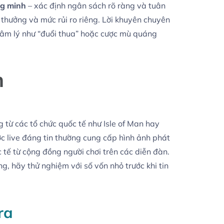
ng minh
– xác định ngân sách rõ ràng và tuân
ả thưởng và mức rủi ro riêng. Lời khuyên chuyên
 tâm lý như “đuổi thua” hoặc cược mù quáng
n
 từ các tổ chức quốc tế như Isle of Man hay
c live đáng tin thường cung cấp hình ảnh phát
 tế từ cộng đồng người chơi trên các diễn đàn.
, hãy thử nghiệm với số vốn nhỏ trước khi tin
ra