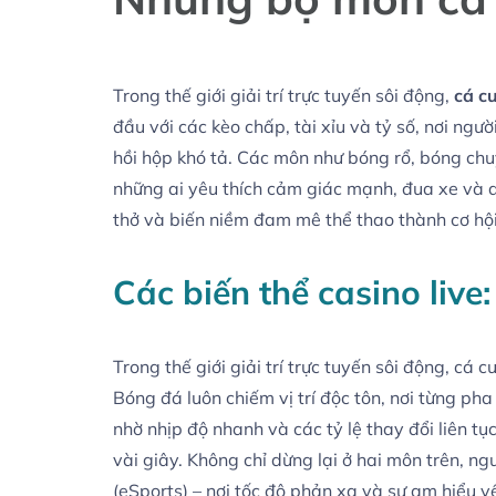
Trong thế giới giải trí trực tuyến sôi động,
cá cư
đầu với các kèo chấp, tài xỉu và tỷ số, nơi ngư
hồi hộp khó tả. Các môn như bóng rổ, bóng chu
những ai yêu thích cảm giác mạnh, đua xe và 
thở và biến niềm đam mê thể thao thành cơ hội
Các biến thể casino live
Trong thế giới giải trí trực tuyến sôi động, cá
Bóng đá luôn chiếm vị trí độc tôn, nơi từng ph
nhờ nhịp độ nhanh và các tỷ lệ thay đổi liên tụ
vài giây. Không chỉ dừng lại ở hai môn trên, n
(eSports) – nơi tốc độ phản xạ và sự am hiểu v