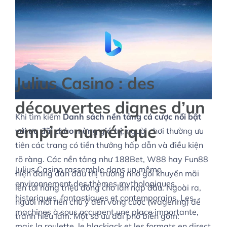
Julius Casino : des
découvertes dignes d’un
Khi tìm kiếm
Danh sách nền tảng cá cược nổi bật
empire numérique
với ưu đãi chào mừng giá trị
, người chơi thường ưu
tiên các trang có tiền thưởng hấp dẫn và điều kiện
rõ ràng. Các nền tảng như 188Bet, W88 hay Fun88
Julius Casino rassemble dans un même
hiện đang dẫn đầu thị trường nhờ gói khuyến mãi
environnement des thèmes mythologiques,
lên tới hàng triệu đồng cho lần nạp đầu. Ngoài ra,
historiques, fantastiques et contemporains. Les
người mới nên chú ý đến vòng cược (wagering) để
machines à sous occupent une place importante,
tránh hiểu lầm. Một số ưu đãi phổ biến gồm:
mais la roulette, le blackjack et les formats en direct