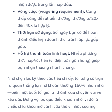
nhận được trong lần nạp đầu.
Vòng cược (wagering requirement):
Càng
thấp càng dễ rút tiền thưởng; thường từ 20x
đến 40x là hợp lý.
Thời hạn sử dụng:
Số ngày bạn có để hoàn
thành điều kiện doanh thu, tránh áp lực gấp
gáp.
Hỗ trợ thanh toán linh hoạt:
Nhiều phương
thức nạp/rút tiền (ví điện tử, ngân hàng) giúp
bạn nhận thưởng nhanh chóng.
Nhờ chọn lọc kỹ theo các tiêu chí ấy, tôi từng có trận
ra quân thắng lợi nhờ khoản thưởng 150% nhàn nhã
—biến một buổi tối giải trí thành câu chuyện vui vẻ
kéo dài. Đừng vội bỏ qua điều khoản nhỏ, vì đó là
chiếc chìa khóa mở cánh cửa thú vị nhất của mọi