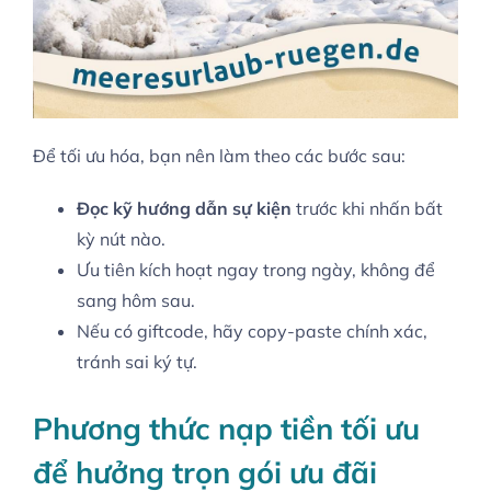
Để tối ưu hóa, bạn nên làm theo các bước sau:
Đọc kỹ hướng dẫn sự kiện
trước khi nhấn bất
kỳ nút nào.
Ưu tiên kích hoạt ngay trong ngày, không để
sang hôm sau.
Nếu có giftcode, hãy copy-paste chính xác,
tránh sai ký tự.
Phương thức nạp tiền tối ưu
để hưởng trọn gói ưu đãi