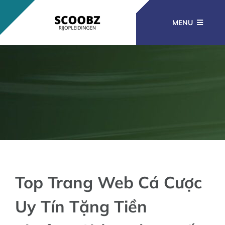
Ga
naar
MENU
inhoud
RIJOPLEIDINGEN
BEROEPSOPLEIDINGEN
CURSUSSEN
KENNISBANK
Top Trang Web Cá Cược
Uy Tín Tặng Tiền
CONTACT