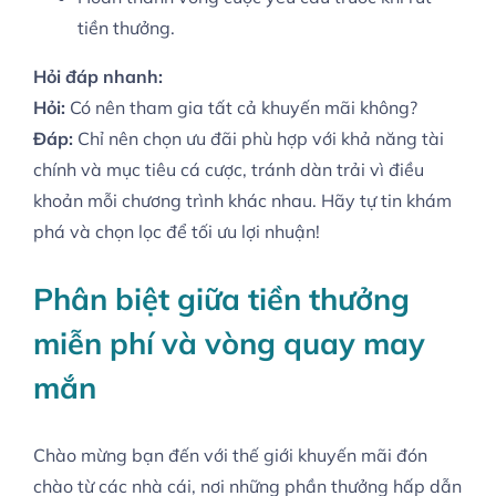
tiền thưởng.
Hỏi đáp nhanh:
Hỏi:
Có nên tham gia tất cả khuyến mãi không?
Đáp:
Chỉ nên chọn ưu đãi phù hợp với khả năng tài
chính và mục tiêu cá cược, tránh dàn trải vì điều
khoản mỗi chương trình khác nhau. Hãy tự tin khám
phá và chọn lọc để tối ưu lợi nhuận!
Phân biệt giữa tiền thưởng
miễn phí và vòng quay may
mắn
Chào mừng bạn đến với thế giới khuyến mãi đón
chào từ các nhà cái, nơi những phần thưởng hấp dẫn