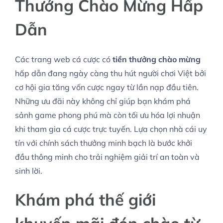
Thưởng Chào Mừng Hấp
Dẫn
Các trang web cá cược có
tiền thưởng chào mừng
hấp dẫn đang ngày càng thu hút người chơi Việt bởi
cơ hội gia tăng vốn cược ngay từ lần nạp đầu tiên.
Những ưu đãi này không chỉ giúp bạn khám phá
sảnh game phong phú mà còn tối ưu hóa lợi nhuận
khi tham gia cá cược trực tuyến. Lựa chọn nhà cái uy
tín với chính sách thưởng minh bạch là bước khởi
đầu thông minh cho trải nghiệm giải trí an toàn và
sinh lời.
Khám phá thế giới