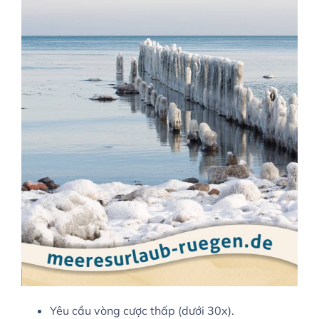
Yêu cầu vòng cược thấp (dưới 30x).