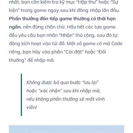
nhất, bạn cần kiểm tra kỹ mục “Hộp thư” hoặc “Sự
kiện” trong game ngay sau khi đăng nhập lần đầu.
Phần thưởng đón tiếp game thường có thời hạn
ngắn
, nên đừng chần chừ. Hầu hết các tựa game
đều yêu cầu bạn nhấn “Nhận” thủ công, sau đó tự
động kích hoạt vào túi đồ. Một số game có mã Code
riêng, bạn hãy vào phần “Cài đặt” hoặc “Đổi
thưởng” để nhập mã.
Không được bỏ qua bước “lưu lại”
hoặc “xác nhận” sau khi nhập mã,
nếu không phần thưởng sẽ mất vĩnh
viễn!