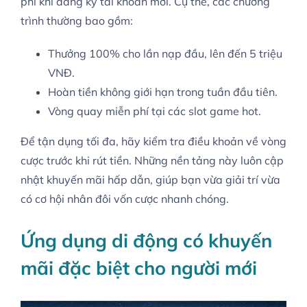
phí khi đăng ký tài khoản mới. Cụ thể, các chương
trình thường bao gồm:
Thưởng 100% cho lần nạp đầu, lên đến 5 triệu
VNĐ.
Hoàn tiền không giới hạn trong tuần đầu tiên.
Vòng quay miễn phí tại các slot game hot.
Để tận dụng tối đa, hãy kiểm tra điều khoản về
vòng
cược
trước khi rút tiền. Những nền tảng này luôn cập
nhật khuyến mãi hấp dẫn, giúp bạn vừa giải trí vừa
có cơ hội nhân đôi vốn cược nhanh chóng.
Ứng dụng di động có khuyến
mãi đặc biệt cho người mới