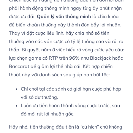
phải hành động thông minh ngay từ giây phút nhận
được ưu đãi.
Quản lý vốn thông minh
là chìa khóa
để biến khoản thưởng này thành đòn bẩy lợi nhuận.
Thay vì đặt cược liều lĩnh, hãy chia nhỏ số tiền
thưởng vào các ván cược có tỷ lệ thắng cao và rủi ro
thấp. Bí quyết nằm ở việc hiểu rõ vòng cược yêu cầu:
lựa chọn game có RTP trên 96% như Blackjack hoặc
Baccarat để giảm lợi thế nhà cái. Kết hợp chiến
thuật này với danh sách sau giúp bạn bứt tốc:
Chỉ chơi tại các sảnh có giới hạn cược phù hợp
với số dư thưởng.
Luôn ưu tiên hoàn thành vòng cược trước, sau
đó mới rút lợi nhuận gốc.
Hãy nhớ, tiền thưởng đầu tiên là “cú hích” chứ không