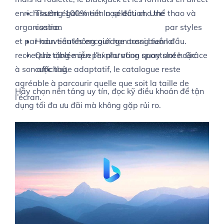
enrichissent également la sélection. Une
Thưởng 100% tiền nạp đầu cho thể thao và
organisation
https://mez.ink/juliusfrance
par styles
casino.
et par nouveautés encourage aussi bien la
Hoàn tiền không giới hạn trong tuần đầu.
recherche ciblée que l’exploration spontanée. Grâce
Quà tặng miễn phí như vòng quay slot hoặc
à son affichage adaptatif, le catalogue reste
cược thử.
agréable à parcourir quelle que soit la taille de
Hãy chọn nền tảng uy tín, đọc kỹ điều khoản để tận
l’écran.
dụng tối đa ưu đãi mà không gặp rủi ro.