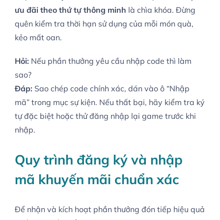
ưu đãi theo thứ tự thông minh
là chìa khóa. Đừng
quên kiểm tra thời hạn sử dụng của mỗi món quà,
kẻo mất oan.
Hỏi:
Nếu phần thưởng yêu cầu nhập code thì làm
sao?
Đáp:
Sao chép code chính xác, dán vào ô “Nhập
mã” trong mục sự kiện. Nếu thất bại, hãy kiểm tra ký
tự đặc biệt hoặc thử đăng nhập lại game trước khi
nhập.
Quy trình đăng ký và nhập
mã khuyến mãi chuẩn xác
Để nhận và kích hoạt phần thưởng đón tiếp hiệu quả