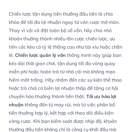
Chiến lược tận dụng tiền thưởng đầu tiên là chìa
khóa để tối đa lợi nhuận ngay từ ván cược mở màn.
Thay vì vội vã đặt toàn bộ số vốn, hãy chia nhỏ
khoản thưởng thành nhiều lần cược chiến lược, ưu
tiên các kèo có tỷ lệ thắng cao như tài xỉu hoặc chẵn
lẻ.
Chiến lược quản lý vốn
thông minh này giúp bạn
kéo dài thời gian chơi, tận dụng tối đa vòng quay
miễn phí hoặc hoàn trả từ nhà cái mà không mạo
hiểm mất trắng. Hãy nhắm đến các sự kiện thể thao
hoặc trò chơi có biên lợi nhuận thấp để tăng cơ hội
chuyển hóa thưởng thành tiền thật.
Tối ưu hóa lợi
nhuận
không đến từ may rủi, mà từ việc phân bổ
tiền thưởng hợp lý, kết hợp với theo dõi điều kiện
vòng cược. Khi bạn kiểm soát được nhịp độ, khoản
thưởng đầu tiên không chỉ là công cụ khởi đầu mà