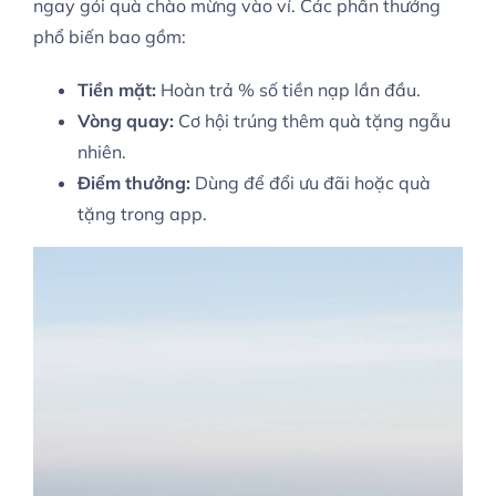
ngay gói quà chào mừng vào ví. Các phần thưởng
phổ biến bao gồm:
Tiền mặt:
Hoàn trả % số tiền nạp lần đầu.
Vòng quay:
Cơ hội trúng thêm quà tặng ngẫu
nhiên.
Điểm thưởng:
Dùng để đổi ưu đãi hoặc quà
tặng trong app.