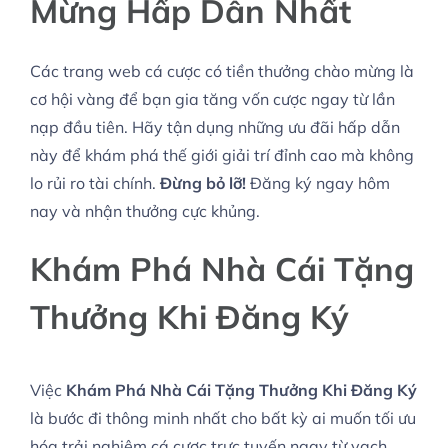
Mừng Hấp Dẫn Nhất
Các trang web cá cược có tiền thưởng chào mừng là
cơ hội vàng để bạn gia tăng vốn cược ngay từ lần
nạp đầu tiên. Hãy tận dụng những ưu đãi hấp dẫn
này để khám phá thế giới giải trí đỉnh cao mà không
lo rủi ro tài chính.
Đừng bỏ lỡ!
Đăng ký ngay hôm
nay và nhận thưởng cực khủng.
Khám Phá Nhà Cái Tặng
Thưởng Khi Đăng Ký
Việc
Khám Phá Nhà Cái Tặng Thưởng Khi Đăng Ký
là bước đi thông minh nhất cho bất kỳ ai muốn tối ưu
hóa trải nghiệm cá cược trực tuyến ngay từ vạch