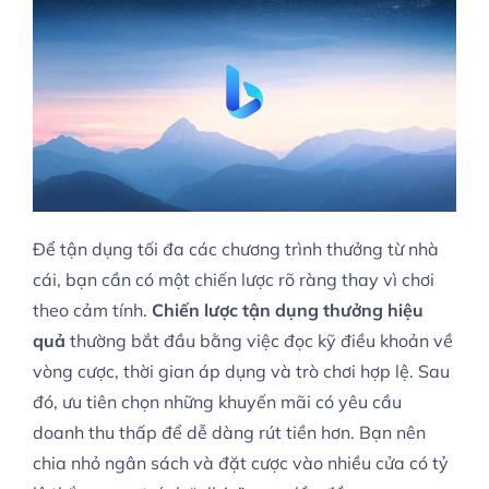
Để tận dụng tối đa các chương trình thưởng từ nhà
cái, bạn cần có một chiến lược rõ ràng thay vì chơi
theo cảm tính.
Chiến lược tận dụng thưởng hiệu
quả
thường bắt đầu bằng việc đọc kỹ điều khoản về
vòng cược, thời gian áp dụng và trò chơi hợp lệ. Sau
đó, ưu tiên chọn những
khuyến mãi có yêu cầu
doanh thu thấp
để dễ dàng rút tiền hơn. Bạn nên
chia nhỏ ngân sách và đặt cược vào nhiều cửa có tỷ