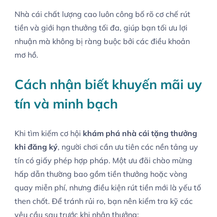
Nhà cái chất lượng cao luôn công bố rõ cơ chế rút
tiền và giới hạn thưởng tối đa, giúp bạn tối ưu lợi
nhuận mà không bị ràng buộc bởi các điều khoản
mơ hồ.
Cách nhận biết khuyến mãi uy
tín và minh bạch
Khi tìm kiếm cơ hội
khám phá nhà cái tặng thưởng
khi đăng ký
, người chơi cần ưu tiên các nền tảng uy
tín có giấy phép hợp pháp. Một ưu đãi chào mừng
hấp dẫn thường bao gồm tiền thưởng hoặc vòng
quay miễn phí, nhưng điều kiện rút tiền mới là yếu tố
then chốt. Để tránh rủi ro, bạn nên kiểm tra kỹ các
yêu cầu sau trước khi nhận thưởng: