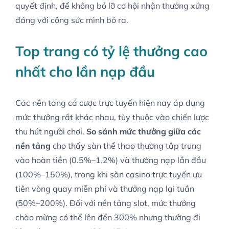
quyết định, để không bỏ lỡ cơ hội nhận thưởng xứng
đáng với công sức mình bỏ ra.
Top trang có tỷ lệ thưởng cao
nhất cho lần nạp đầu
Các nền tảng cá cược trực tuyến hiện nay áp dụng
mức thưởng rất khác nhau, tùy thuộc vào chiến lược
thu hút người chơi.
So sánh mức thưởng giữa các
nền tảng
cho thấy sàn thể thao thường tập trung
vào hoàn tiền (0.5%–1.2%) và thưởng nạp lần đầu
(100%–150%), trong khi sàn casino trực tuyến ưu
tiên vòng quay miễn phí và thưởng nạp lại tuần
(50%–200%). Đối với nền tảng slot, mức thưởng
chào mừng có thể lên đến 300% nhưng thường đi