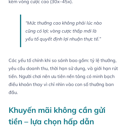
kèm vòng cược cao (30x–45x).
“Mức thưởng cao không phải lúc nào
cũng có lợi; vòng cược thấp mới là
yếu tố quyết định lợi nhuận thực tế.”
Các yếu tố chính khi so sánh bao gồm: tỷ lệ thưởng,
yêu cầu doanh thu, thời hạn sử dụng, và giới hạn rút
tiền. Người chơi nên ưu tiên nền tảng có minh bạch
điều khoản thay vì chỉ nhìn vào con số thưởng ban
đầu.
Khuyến mãi không cần gửi
tiền – lựa chọn hấp dẫn