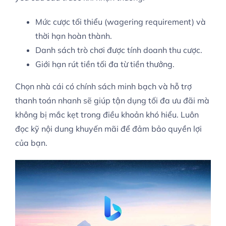
Mức cược tối thiểu (wagering requirement) và
thời hạn hoàn thành.
Danh sách trò chơi được tính doanh thu cược.
Giới hạn rút tiền tối đa từ tiền thưởng.
Chọn nhà cái có chính sách minh bạch và hỗ trợ
thanh toán nhanh sẽ giúp tận dụng tối đa ưu đãi mà
không bị mắc kẹt trong điều khoản khó hiểu. Luôn
đọc kỹ nội dung khuyến mãi để đảm bảo quyền lợi
của bạn.