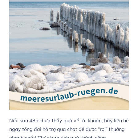
Nếu sau 48h chưa thấy quà về tài khoản, hãy liên hệ
ngay tổng đài hỗ trợ qua chat để được “rọi” thưởng
nhanh nhất! Chúc bạn rinh quà thành công.