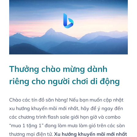
Thưởng chào mừng dành
riêng cho người chơi di động
Chào các tín đồ săn hàng! Nếu bạn muốn cập nhật
xu hướng khuyến mãi mới nhất, hãy để ý ngay đến
các chương trình flash sale giới hạn giờ và combo
“mua 1 tặng 1” đang làm mưa làm gió trên các sàn
thương mại điện tử.
Xu hướng khuyến mãi mới nhất