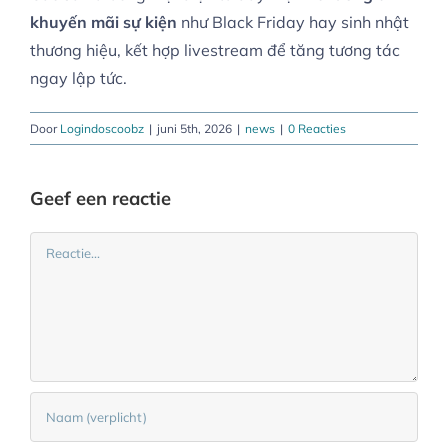
khuyến mãi sự kiện
như Black Friday hay sinh nhật
thương hiệu, kết hợp livestream để tăng tương tác
ngay lập tức.
Door
Logindoscoobz
|
juni 5th, 2026
|
news
|
0 Reacties
Geef een reactie
Reactie