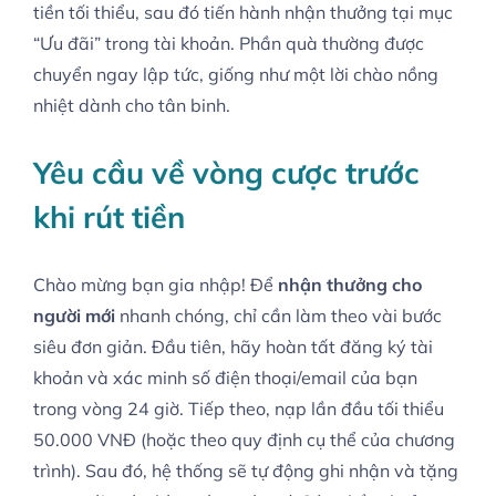
tiền tối thiểu, sau đó tiến hành nhận thưởng tại mục
“Ưu đãi” trong tài khoản. Phần quà thường được
chuyển ngay lập tức, giống như một lời chào nồng
nhiệt dành cho tân binh.
Yêu cầu về vòng cược trước
khi rút tiền
Chào mừng bạn gia nhập! Để
nhận thưởng cho
người mới
nhanh chóng, chỉ cần làm theo vài bước
siêu đơn giản. Đầu tiên, hãy hoàn tất đăng ký tài
khoản và xác minh số điện thoại/email của bạn
trong vòng 24 giờ. Tiếp theo, nạp lần đầu tối thiểu
50.000 VNĐ (hoặc theo quy định cụ thể của chương
trình). Sau đó, hệ thống sẽ tự động ghi nhận và tặng