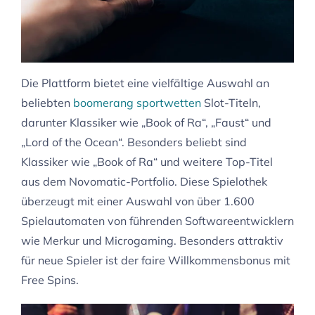
Die Plattform bietet eine vielfältige Auswahl an
beliebten
boomerang sportwetten
Slot-Titeln,
darunter Klassiker wie „Book of Ra“, „Faust“ und
„Lord of the Ocean“. Besonders beliebt sind
Klassiker wie „Book of Ra“ und weitere Top-Titel
aus dem Novomatic-Portfolio. Diese Spielothek
überzeugt mit einer Auswahl von über 1.600
Spielautomaten von führenden Softwareentwicklern
wie Merkur und Microgaming. Besonders attraktiv
für neue Spieler ist der faire Willkommensbonus mit
Free Spins.