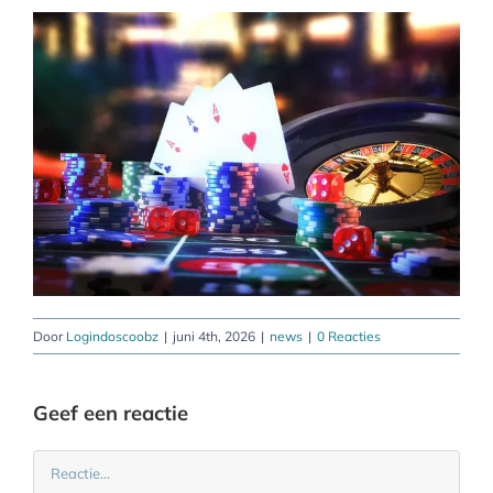
Door
Logindoscoobz
|
juni 4th, 2026
|
news
|
0 Reacties
Geef een reactie
Reactie