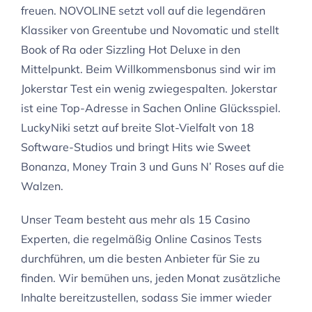
freuen. NOVOLINE setzt voll auf die legendären
Klassiker von Greentube und Novomatic und stellt
Book of Ra oder Sizzling Hot Deluxe in den
Mittelpunkt. Beim Willkommensbonus sind wir im
Jokerstar Test ein wenig zwiegespalten. Jokerstar
ist eine Top-Adresse in Sachen Online Glücksspiel.
LuckyNiki setzt auf breite Slot-Vielfalt von 18
Software-Studios und bringt Hits wie Sweet
Bonanza, Money Train 3 und Guns N’ Roses auf die
Walzen.
Unser Team besteht aus mehr als 15 Casino
Experten, die regelmäßig Online Casinos Tests
durchführen, um die besten Anbieter für Sie zu
finden. Wir bemühen uns, jeden Monat zusätzliche
Inhalte bereitzustellen, sodass Sie immer wieder