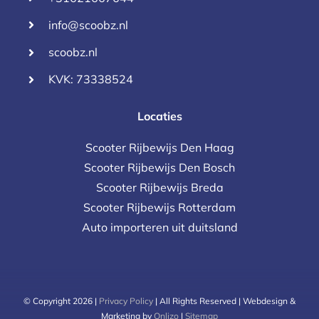
info@scoobz.nl
scoobz.nl
KVK: 73338524
Locaties
Scooter Rijbewijs Den Haag
Scooter Rijbewijs Den Bosch
Scooter Rijbewijs Breda
Scooter Rijbewijs Rotterdam
Auto importeren uit duitsland
© Copyright 2026 |
Privacy Policy
| All Rights Reserved | Webdesign &
Marketing by
Onlizo
|
Sitemap