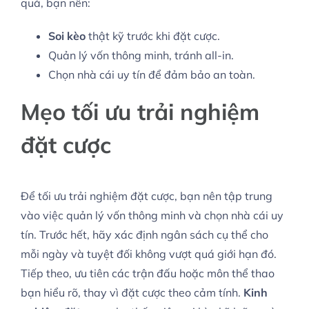
quả, bạn nên:
Soi kèo
thật kỹ trước khi đặt cược.
Quản lý vốn thông minh, tránh all-in.
Chọn nhà cái uy tín để đảm bảo an toàn.
Mẹo tối ưu trải nghiệm
đặt cược
Để tối ưu trải nghiệm đặt cược, bạn nên tập trung
vào việc quản lý vốn thông minh và chọn nhà cái uy
tín. Trước hết, hãy xác định ngân sách cụ thể cho
mỗi ngày và tuyệt đối không vượt quá giới hạn đó.
Tiếp theo, ưu tiên các trận đấu hoặc môn thể thao
bạn hiểu rõ, thay vì đặt cược theo cảm tính.
Kinh