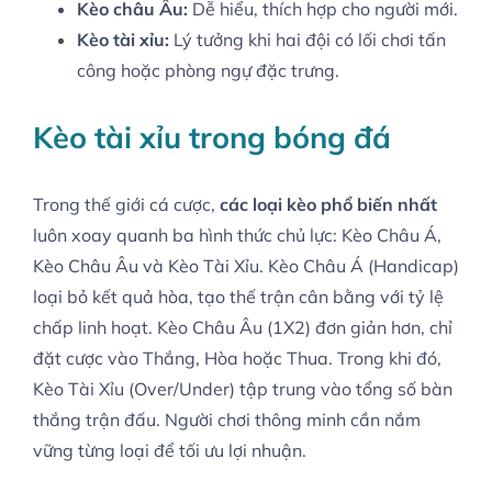
Kèo châu Âu:
Dễ hiểu, thích hợp cho người mới.
Kèo tài xỉu:
Lý tưởng khi hai đội có lối chơi tấn
công hoặc phòng ngự đặc trưng.
Kèo tài xỉu trong bóng đá
Trong thế giới cá cược,
các loại kèo phổ biến nhất
luôn xoay quanh ba hình thức chủ lực: Kèo Châu Á,
Kèo Châu Âu và Kèo Tài Xỉu. Kèo Châu Á (Handicap)
loại bỏ kết quả hòa, tạo thế trận cân bằng với tỷ lệ
chấp linh hoạt. Kèo Châu Âu (1X2) đơn giản hơn, chỉ
đặt cược vào Thắng, Hòa hoặc Thua. Trong khi đó,
Kèo Tài Xỉu (Over/Under) tập trung vào tổng số bàn
thắng trận đấu. Người chơi thông minh cần nắm
vững từng loại để tối ưu lợi nhuận.