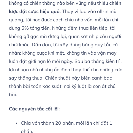
không có chiến thắng nào bền vững nếu thiếu
chiến
lược đặt cược hiệu quả
. Thay vì lao vào all-in mù
quáng, tôi học được cách chia nhỏ vốn, mỗi lần chỉ
dùng 5% tổng tiền. Những đêm thua liên tiếp, tôi
không gỡ gạc mà dừng lại, quan sát nhịp cầu người
chơi khác. Dần dần, tôi xây dựng bảng quy tắc cá
nhân: không cược khi mệt, không tin vào vận may,
luôn đặt giới hạn lỗ mỗi ngày. Sau ba tháng kiên trì,
lợi nhuận nhỏ nhưng ổn định thay thế cho những cơn
say thắng thua. Chiến thuật này biến canh bạc
thành bài toán xác suất, nơi kỷ luật là con át chủ
bài.
Các nguyên tắc cốt lõi:
Chia vốn thành 20 phần, mỗi lần chỉ đặt 1
phần.