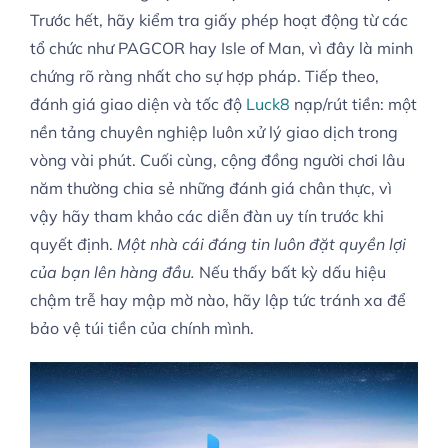
Trước hết, hãy kiểm tra giấy phép hoạt động từ các
tổ chức như PAGCOR hay Isle of Man, vì đây là minh
chứng rõ ràng nhất cho sự hợp pháp. Tiếp theo,
đánh giá giao diện và tốc độ
Luck8
nạp/rút tiền: một
nền tảng chuyên nghiệp luôn xử lý giao dịch trong
vòng vài phút. Cuối cùng, cộng đồng người chơi lâu
năm thường chia sẻ những đánh giá chân thực, vì
vậy hãy tham khảo các diễn đàn uy tín trước khi
quyết định.
Một nhà cái đáng tin luôn đặt quyền lợi
của bạn lên hàng đầu.
Nếu thấy bất kỳ dấu hiệu
chậm trễ hay mập mờ nào, hãy lập tức tránh xa để
bảo vệ túi tiền của chính mình.