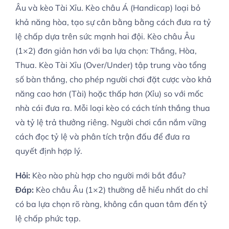
Âu và kèo Tài Xỉu. Kèo châu Á (Handicap) loại bỏ
khả năng hòa, tạo sự cân bằng bằng cách đưa ra tỷ
lệ chấp dựa trên sức mạnh hai đội. Kèo châu Âu
(1×2) đơn giản hơn với ba lựa chọn: Thắng, Hòa,
Thua. Kèo Tài Xỉu (Over/Under) tập trung vào tổng
số bàn thắng, cho phép người chơi đặt cược vào khả
năng cao hơn (Tài) hoặc thấp hơn (Xỉu) so với mốc
nhà cái đưa ra. Mỗi loại kèo có cách tính thắng thua
và tỷ lệ trả thưởng riêng. Người chơi cần nắm vững
cách đọc tỷ lệ và phân tích trận đấu để đưa ra
quyết định hợp lý.
Hỏi:
Kèo nào phù hợp cho người mới bắt đầu?
Đáp:
Kèo châu Âu (1×2) thường dễ hiểu nhất do chỉ
có ba lựa chọn rõ ràng, không cần quan tâm đến tỷ
lệ chấp phức tạp.