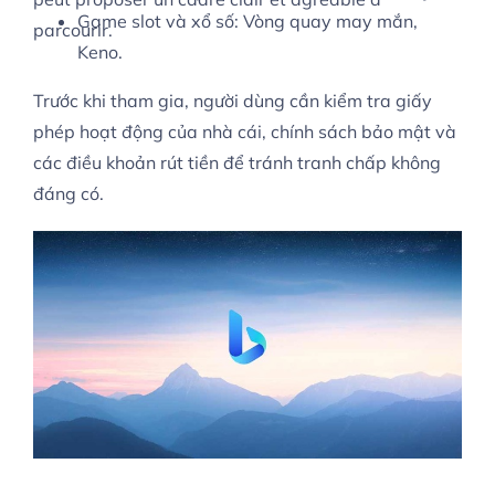
Game slot và xổ số: Vòng quay may mắn,
parcourir.
Keno.
Trước khi tham gia, người dùng cần kiểm tra giấy
phép hoạt động của nhà cái, chính sách bảo mật và
các điều khoản rút tiền để tránh tranh chấp không
đáng có.