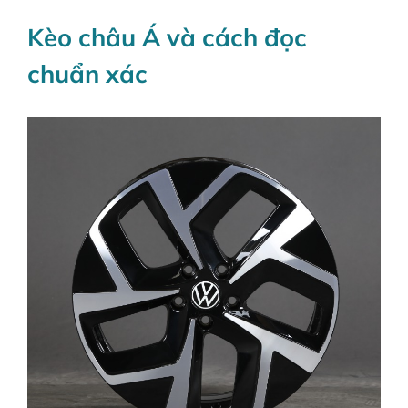
Kèo châu Á và cách đọc
chuẩn xác