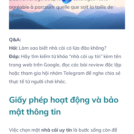
agréable à parcourir quelle que soit la taille de
l’écran.
Q&A:
Hỏi:
Làm sao biết nhà cái có lừa đảo không?
Đáp:
Hãy tìm kiếm từ khóa “nhà cái uy tín” kèm tên
trang web trên Google, đọc các bài review độc lập
hoặc tham gia hội nhóm Telegram để nghe chia sẻ
thực tế từ người chơi khác.
Giấy phép hoạt động và bảo
mật thông tin
Việc chọn một
nhà cái uy tín
là bước sống còn để