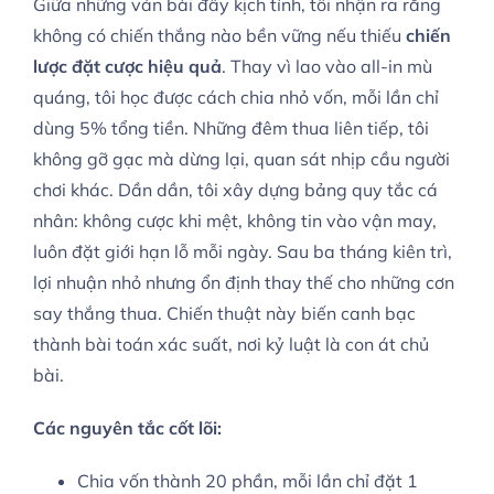
Giữa những ván bài đầy kịch tính, tôi nhận ra rằng
không có chiến thắng nào bền vững nếu thiếu
chiến
lược đặt cược hiệu quả
. Thay vì lao vào all-in mù
quáng, tôi học được cách chia nhỏ vốn, mỗi lần chỉ
dùng 5% tổng tiền. Những đêm thua liên tiếp, tôi
không gỡ gạc mà dừng lại, quan sát nhịp cầu người
chơi khác. Dần dần, tôi xây dựng bảng quy tắc cá
nhân: không cược khi mệt, không tin vào vận may,
luôn đặt giới hạn lỗ mỗi ngày. Sau ba tháng kiên trì,
lợi nhuận nhỏ nhưng ổn định thay thế cho những cơn
say thắng thua. Chiến thuật này biến canh bạc
thành bài toán xác suất, nơi kỷ luật là con át chủ
bài.
Các nguyên tắc cốt lõi:
Chia vốn thành 20 phần, mỗi lần chỉ đặt 1