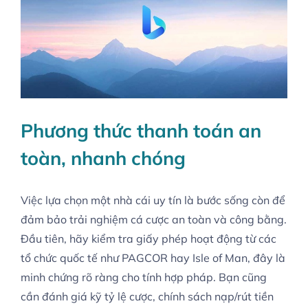
Phương thức thanh toán an
toàn, nhanh chóng
Việc lựa chọn một nhà cái uy tín là bước sống còn để
đảm bảo trải nghiệm cá cược an toàn và công bằng.
Đầu tiên, hãy kiểm tra giấy phép hoạt động từ các
tổ chức quốc tế như PAGCOR hay Isle of Man, đây là
minh chứng rõ ràng cho tính hợp pháp. Bạn cũng
cần đánh giá kỹ tỷ lệ cược, chính sách nạp/rút tiền