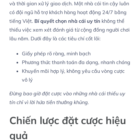
và thời gian xử lý giao dịch. Một nhà cái tin cậy luôn
có đội ngũ hỗ trợ khách hàng hoạt động 24/7 bằng
tiếng Việt.
Bí quyết chọn nhà cái uy tín
không thể
thiếu việc xem xét đánh giá từ cộng đồng người chơi
lâu năm. Dưới đây là các tiêu chí cốt lõi:
Giấy phép rõ ràng, minh bạch
Phương thức thanh toán đa dạng, nhanh chóng
Khuyến mãi hợp lý, không yêu cầu vòng cược
vô lý
Đừng bao giờ đặt cược vào những nhà cái thiếu uy
tín chỉ vì lời hứa tiền thưởng khủng.
Chiến lược đặt cược hiệu
quả