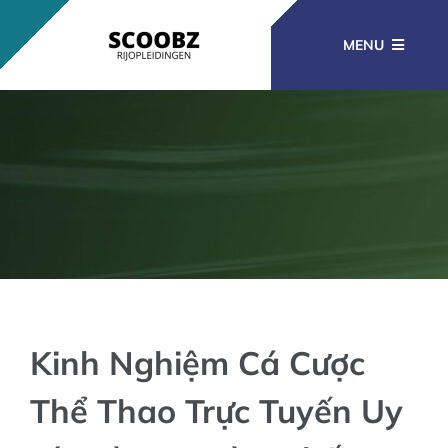
Ga
naar
MENU
inhoud
RIJOPLEIDINGEN
BEROEPSOPLEIDINGEN
CURSUSSEN
KENNISBANK
Kinh Nghiệm Cá Cược
Thể Thao Trực Tuyến Uy
CONTACT