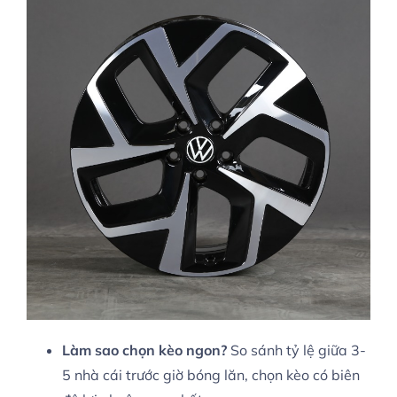
Làm sao chọn kèo ngon?
So sánh tỷ lệ giữa 3-
5 nhà cái trước giờ bóng lăn, chọn kèo có biên