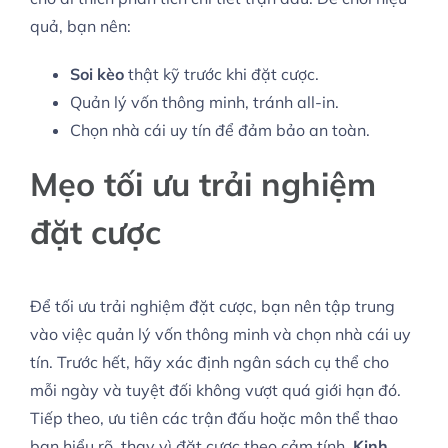
quả, bạn nên:
Soi kèo
thật kỹ trước khi đặt cược.
Quản lý vốn thông minh, tránh all-in.
Chọn nhà cái uy tín để đảm bảo an toàn.
Mẹo tối ưu trải nghiệm
đặt cược
Để tối ưu trải nghiệm đặt cược, bạn nên tập trung
vào việc quản lý vốn thông minh và chọn nhà cái uy
tín. Trước hết, hãy xác định ngân sách cụ thể cho
mỗi ngày và tuyệt đối không vượt quá giới hạn đó.
Tiếp theo, ưu tiên các trận đấu hoặc môn thể thao
bạn hiểu rõ, thay vì đặt cược theo cảm tính.
Kinh