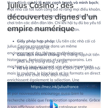
theo, đánh giá
tỷ lệ cược cạnh tranh và minh bạch
;
Julius Casino : des
một nhà cái tốt luôn công bố rõ ràng mọi điều khoản.
découvertes dignes d’un
Cuối cùng, đừng quên tham khảo cộng đồng người
chơi trên các diễn đàn lớn. Chỉ khi hội tụ đủ ba yếu tố
empire numérique
trên, bạn mới có thể an tâm đặt niềm tin.
Giấy phép hợp pháp:
Ưu tiên các nhà cái có
Julius Casino rassemble dans un même
giấy phép quốc tế.
environnement des thèmes mythologiques,
Giao dịch nhanh chóng:
Hệ thống nạp/rút tiền
historiques, fantastiques et contemporains. Les
phải xử lý trong vòng 24 giờ.
machines à sous occupent une place importante,
Hỗ trợ nhiệt tình:
Đội ngũ CSKH 24/7, phản hồi
mais la roulette, le blackjack et les formats en direct
qua live chat hoặc điện thoại.
enrichissent également la sélection. Une
organisation
https://mez.ink/juliusfrance
par styles
et par nouveautés encourage aussi bien la
recherche ciblée que l’exploration spontanée. Grâce
à son affichage adaptatif, le catalogue reste