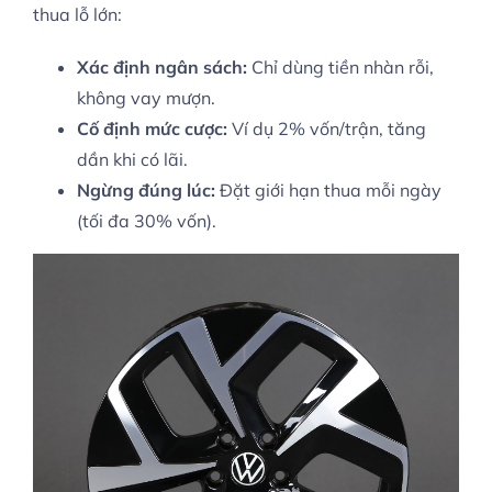
thua lỗ lớn:
Xác định ngân sách:
Chỉ dùng tiền nhàn rỗi,
không vay mượn.
Cố định mức cược:
Ví dụ 2% vốn/trận, tăng
dần khi có lãi.
Ngừng đúng lúc:
Đặt giới hạn thua mỗi ngày
(tối đa 30% vốn).