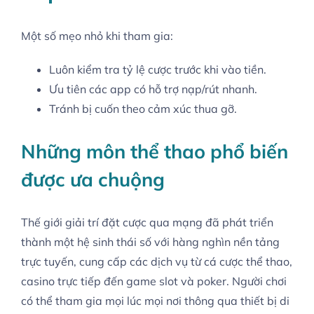
Một số mẹo nhỏ khi tham gia:
Luôn kiểm tra tỷ lệ cược trước khi vào tiền.
Ưu tiên các app có hỗ trợ nạp/rút nhanh.
Tránh bị cuốn theo cảm xúc thua gỡ.
Những môn thể thao phổ biến
được ưa chuộng
Thế giới giải trí đặt cược qua mạng đã phát triển
thành một hệ sinh thái số với hàng nghìn nền tảng
trực tuyến, cung cấp các dịch vụ từ cá cược thể thao,
casino trực tiếp đến game slot và poker. Người chơi
có thể tham gia mọi lúc mọi nơi thông qua thiết bị di