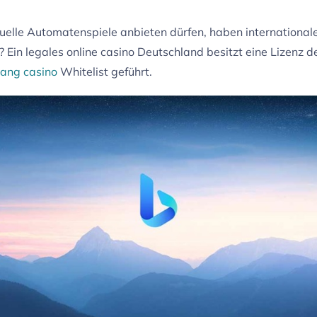
uelle Automatenspiele anbieten dürfen, haben internationale
h? Ein legales online casino Deutschland besitzt eine Lizen
ang casino
Whitelist geführt.