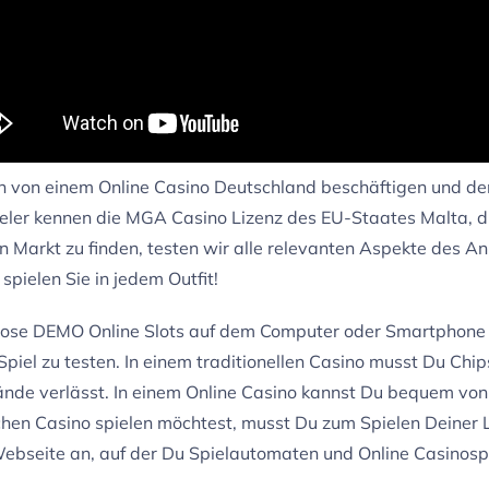
en von einem Online Casino Deutschland beschäftigen und dem
eler kennen die MGA Casino Lizenz des EU-Staates Malta, di
 Markt zu finden, testen wir alle relevanten Aspekte des An
spielen Sie in jedem Outfit!
enlose DEMO Online Slots auf dem Computer oder Smartphone 
 Spiel zu testen. In einem traditionellen Casino musst Du Chi
ände verlässt. In einem Online Casino kannst Du bequem von
en Casino spielen möchtest, musst Du zum Spielen Deiner L
Webseite an, auf der Du Spielautomaten und Online Casinosp