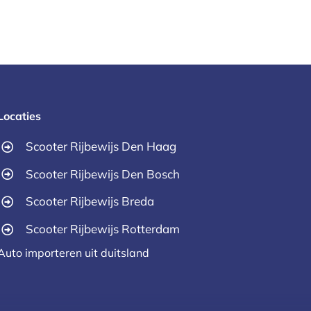
Locaties
Scooter Rijbewijs Den Haag
Scooter Rijbewijs Den Bosch
Scooter Rijbewijs Breda
Scooter Rijbewijs Rotterdam
Auto importeren uit duitsland