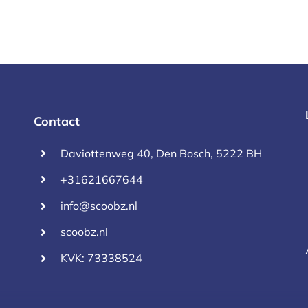
Contact
Daviottenweg 40, Den Bosch, 5222 BH
+31621667644
info@scoobz.nl
scoobz.nl
KVK: 73338524