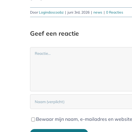
Door
Logindoscoobz
|
juni 3rd, 2026
|
news
|
0 Reacties
Geef een reactie
Reactie
Bewaar mijn naam, e-mailadres en website 