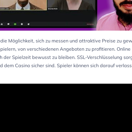
n die Möglichkeit, sich zu messen und attraktive Preise zu 
ielern, von verschiedenen Angeboten zu profitieren. Online
ch der Spielzeit bewusst zu bleiben. SSL-Verschlüsselung sor
em Casino sicher sind. Spieler können sich darauf verlassen