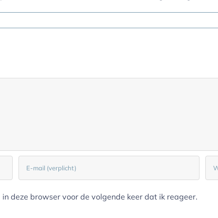
in deze browser voor de volgende keer dat ik reageer.