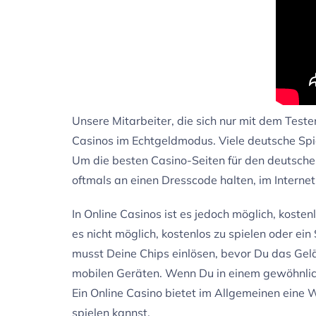
Unsere Mitarbeiter, die sich nur mit dem Test
Casinos im Echtgeldmodus. Viele deutsche Spi
Um die besten Casino-Seiten für den deutschen
oftmals an einen Dresscode halten, im Internet 
In Online Casinos ist es jedoch möglich, kost
es nicht möglich, kostenlos zu spielen oder ein
musst Deine Chips einlösen, bevor Du das Gel
mobilen Geräten. Wenn Du in einem gewöhnlich
Ein Online Casino bietet im Allgemeinen eine 
spielen kannst.