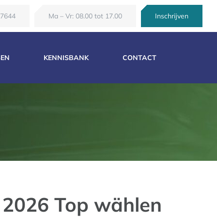
67644
Ma – Vr: 08.00 tot 17.00
Inschrijven
SEN
KENNISBANK
CONTACT
d 2026 Top wählen