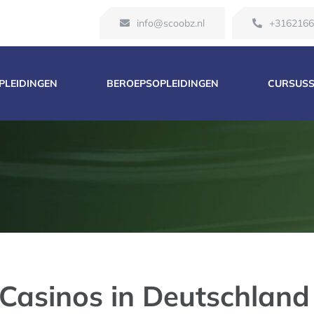
info@scoobz.nl
+316216
OPLEIDINGEN
BEROEPSOPLEIDINGEN
CURSUS
 Casinos in Deutschlan