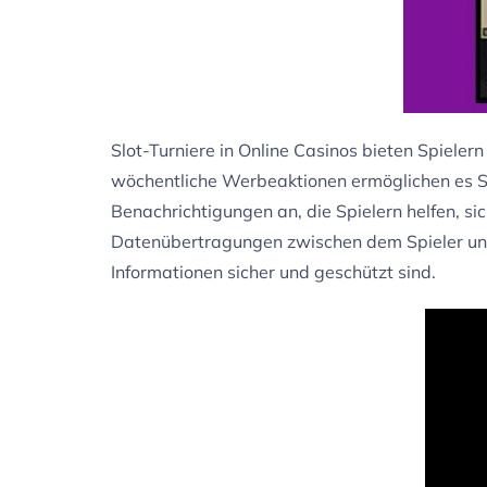
Slot-Turniere in Online Casinos bieten Spieler
wöchentliche Werbeaktionen ermöglichen es Sp
Benachrichtigungen an, die Spielern helfen, si
Datenübertragungen zwischen dem Spieler und d
Informationen sicher und geschützt sind.