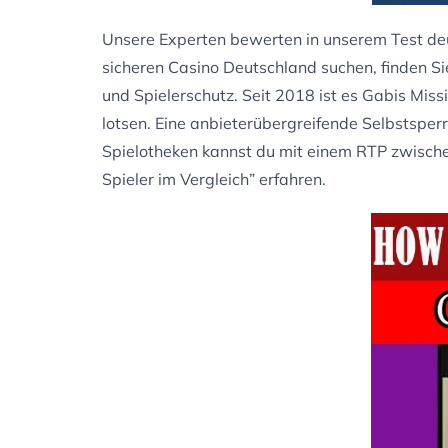
Unsere Experten bewerten in unserem Test deu
sicheren Casino Deutschland suchen, finden Si
und Spielerschutz. Seit 2018 ist es Gabis Mis
lotsen. Eine anbieterübergreifende Selbstsper
Spielotheken kannst du mit einem RTP zwische
Spieler im Vergleich” erfahren.