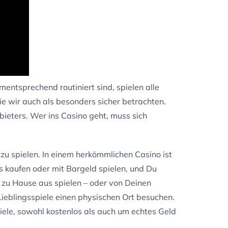
entsprechend routiniert sind, spielen alle
e wir auch als besonders sicher betrachten.
bieters. Wer ins Casino geht, muss sich
zu spielen. In einem herkömmlichen Casino ist
ps kaufen oder mit Bargeld spielen, und Du
 zu Hause aus spielen – oder von Deinen
ieblingsspiele einen physischen Ort besuchen.
iele, sowohl kostenlos als auch um echtes Geld