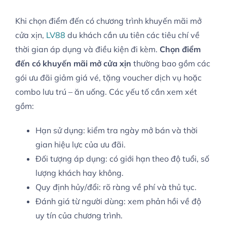
Khi chọn điểm đến có chương trình khuyến mãi mở
cửa xịn,
LV88
du khách cần ưu tiên các tiêu chí về
thời gian áp dụng và điều kiện đi kèm.
Chọn điểm
đến có khuyến mãi mở cửa xịn
thường bao gồm các
gói ưu đãi giảm giá vé, tặng voucher dịch vụ hoặc
combo lưu trú – ăn uống. Các yếu tố cần xem xét
gồm:
Hạn sử dụng: kiểm tra ngày mở bán và thời
gian hiệu lực của ưu đãi.
Đối tượng áp dụng: có giới hạn theo độ tuổi, số
lượng khách hay không.
Quy định hủy/đổi: rõ ràng về phí và thủ tục.
Đánh giá từ người dùng: xem phản hồi về độ
uy tín của chương trình.