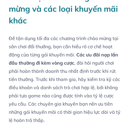
mừng và các loại khuyến mãi
khác
Để tận dụng tối đa các chương trình chào mừng tại
sân chơi đổi thưởng, bạn cần hiểu rõ cơ chế hoạt
động của từng gói khuyến mãi.
Các ưu đãi nạp lần
đầu thường đi kèm vòng cược
, đòi hỏi người chơi
phải hoàn thành doanh thu nhất định trước khi rút
tiền thưởng. Trước khi tham gia, hãy kiểm tra kỹ các
điều khoản và danh sách trò chơi hợp lệ, bởi không
phải tựa game nào cũng được tính vào tỷ lệ cược
yêu cầu. Các chuyên gia khuyên bạn nên ưu tiên
những gói khuyến mãi có thời gian hiệu lực dài và tỷ
lệ hoàn trả thấp.