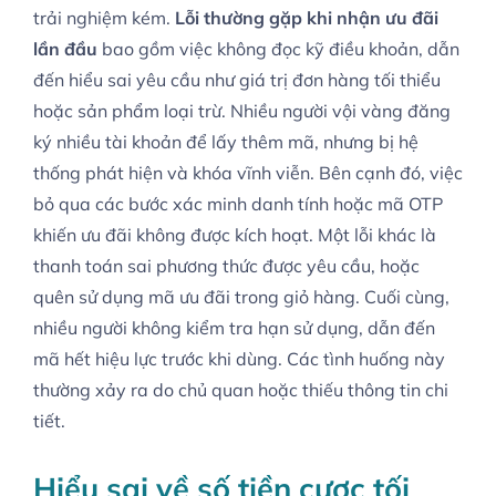
trải nghiệm kém.
Lỗi thường gặp khi nhận ưu đãi
lần đầu
bao gồm việc không đọc kỹ điều khoản, dẫn
đến hiểu sai yêu cầu như giá trị đơn hàng tối thiểu
hoặc sản phẩm loại trừ. Nhiều người vội vàng đăng
ký nhiều tài khoản để lấy thêm mã, nhưng bị hệ
thống phát hiện và khóa vĩnh viễn. Bên cạnh đó, việc
bỏ qua các bước xác minh danh tính hoặc mã OTP
khiến ưu đãi không được kích hoạt. Một lỗi khác là
thanh toán sai phương thức được yêu cầu, hoặc
quên sử dụng mã ưu đãi trong giỏ hàng. Cuối cùng,
nhiều người không kiểm tra hạn sử dụng, dẫn đến
mã hết hiệu lực trước khi dùng. Các tình huống này
thường xảy ra do chủ quan hoặc thiếu thông tin chi
tiết.
Hiểu sai về số tiền cược tối