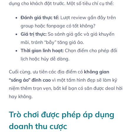
dụng cho khách đặt trước. Một số tiêu chí cụ thể:
Đánh giá thực tế:
Lượt review gần đây trên
group hoặc fanpage có tốt không?
Giá trị thực:
So sánh giá gốc và giá khuyến
mãi, tránh “bẫy” tăng giá ảo.
Thời gian linh hoạt:
Chọn điểm cho phép đổi
lịch hoặc hủy dễ dàng.
Cuối cùng, ưu tiên các địa điểm có
không gian
“sống ảo” đỉnh cao
vì một tấm hình đẹp sẽ làm kỷ
niệm thêm trọn vẹn, bất kể bạn có săn được deal hời
hay không.
Trò chơi được phép áp dụng
doanh thu cược