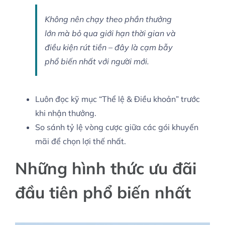
Không nên chạy theo phần thưởng
lớn mà bỏ qua giới hạn thời gian và
điều kiện rút tiền – đây là cạm bẫy
phổ biến nhất với người mới.
Luôn đọc kỹ mục “Thể lệ & Điều khoản” trước
khi nhận thưởng.
So sánh tỷ lệ vòng cược giữa các gói khuyến
mãi để chọn lợi thế nhất.
Những hình thức ưu đãi
đầu tiên phổ biến nhất