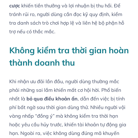
cược
khiến tiền thưởng và lợi nhuận bị thu hồi. Để
tránh rủi ro, người dùng cần đọc kỹ quy định, kiểm
tra danh sách trò chơi hợp lệ và liên hệ bộ phận hỗ
trợ nếu có thắc mắc.
Không kiểm tra thời gian hoàn
thành doanh thu
Khi nhận ưu đãi lần đầu, người dùng thường mắc
phải những sai lầm khiến mất cơ hội hời. Phổ biến
nhất là
bỏ qua điều khoản ẩn
, dẫn đến việc bị tính
phí bất ngờ sau thời gian dùng thử. Nhiều người vội
vàng nhấp “đồng ý” mà không kiểm tra thời hạn
hoặc yêu cầu hủy trước, khiến tài khoản tự động gia
hạn. Ngoài ra, việc không dùng đúng mã khuyến