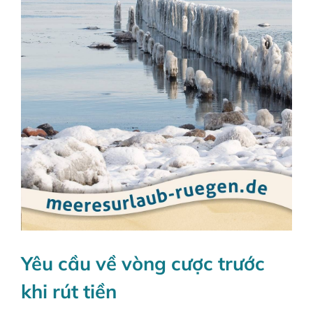
Yêu cầu về vòng cược trước
khi rút tiền