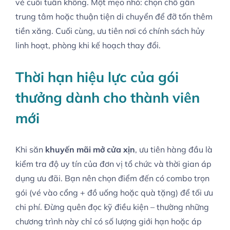
vé cuối tuần không. Một mẹo nhỏ: chọn chỗ gần
trung tâm hoặc thuận tiện di chuyển để đỡ tốn thêm
tiền xăng. Cuối cùng, ưu tiên nơi có chính sách hủy
linh hoạt, phòng khi kế hoạch thay đổi.
Thời hạn hiệu lực của gói
thưởng dành cho thành viên
mới
Khi săn
khuyến mãi mở cửa xịn
, ưu tiên hàng đầu là
kiểm tra độ uy tín của đơn vị tổ chức và thời gian áp
dụng ưu đãi. Bạn nên chọn điểm đến có combo trọn
gói (vé vào cổng + đồ uống hoặc quà tặng) để tối ưu
chi phí. Đừng quên đọc kỹ điều kiện – thường những
chương trình này chỉ có số lượng giới hạn hoặc áp