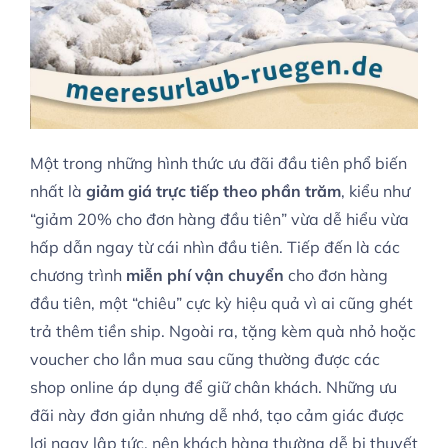
Một trong những hình thức ưu đãi đầu tiên phổ biến
nhất là
giảm giá trực tiếp theo phần trăm
, kiểu như
“giảm 20% cho đơn hàng đầu tiên” vừa dễ hiểu vừa
hấp dẫn ngay từ cái nhìn đầu tiên. Tiếp đến là các
chương trình
miễn phí vận chuyển
cho đơn hàng
đầu tiên, một “chiêu” cực kỳ hiệu quả vì ai cũng ghét
trả thêm tiền ship. Ngoài ra, tặng kèm quà nhỏ hoặc
voucher cho lần mua sau cũng thường được các
shop online áp dụng để giữ chân khách. Những ưu
đãi này đơn giản nhưng dễ nhớ, tạo cảm giác được
lợi ngay lập tức, nên khách hàng thường dễ bị thuyết