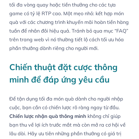
tối đa vòng quay hoặc tiền thưởng cho các tựa
game có tỷ lệ RTP cao. Một mẹo nhỏ: kết hợp món
quà với các chương trình khuyến mãi hoàn tiền hàng
tuần để nhân đôi hiệu quả. Tránh bỏ qua mục “FAQ”
trên trang web vì nó thường tiết lộ cách tối ưu hóa
phần thưởng dành riêng cho người mới.
Chiến thuật đặt cược thông
minh để đáp ứng yêu cầu
Để tận dụng tối đa món quà dành cho người nhập
cuộc, bạn cần có chiến lược rõ ràng ngay từ đầu.
Chiến lược nhận quà thông minh
không chỉ giúp
bạn thu về lợi ích trước mắt mà còn mở ra cơ hội về
lâu dài. Hãy ưu tiên những phần thưởng có giá trị