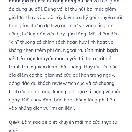
đánh giá thực tế từ cộng đồng du lịch
và thời gian
áp dụng ưu đãi. Đừng vội bị thu hút bởi mức giảm
giá lớn; thay vào đó, hãy kiểm tra kỹ gói khuyến mãi
bao gồm những dịch vụ gì – như vé vào cổng, ăn
uống, hướng dẫn viên hay quà tặng. Một điểm đến
“xịn” thường có chính sách hoàn hủy linh hoạt và
không chèn thêm phí ẩn. Ngoài ra,
tính minh bạch
về điều kiện khuyến mãi
là yếu tố then chốt để
tránh trải nghiệm kém chất lượng. Hãy ưu tiên các
địa điểm có thời gian mở cửa dài hơn trong ngày,
đông đảo du khách review tích cực và có chương
trình ưu đãi rõ ràng, không giới hạn số lượng vé mỗi
ngày. Điều này đảm bảo bạn không lãng phí tiền
vào những dịch vụ “mì ăn liền”.
Q&A:
Làm sao để biết khuyến mãi mở cửa thực sự
xịn?