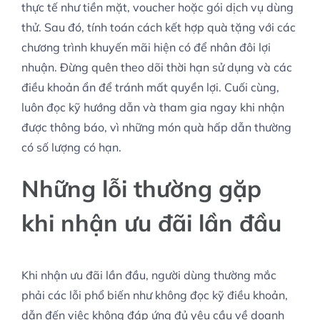
thực tế như tiền mặt, voucher hoặc gói dịch vụ dùng
thử. Sau đó, tính toán cách kết hợp quà tặng với các
chương trình khuyến mãi hiện có để nhân đôi lợi
nhuận. Đừng quên theo dõi thời hạn sử dụng và các
điều khoản ẩn để tránh mất quyền lợi. Cuối cùng,
luôn đọc kỹ hướng dẫn và tham gia ngay khi nhận
được thông báo, vì những món quà hấp dẫn thường
có số lượng có hạn.
Những lỗi thường gặp
khi nhận ưu đãi lần đầu
Khi nhận ưu đãi lần đầu, người dùng thường mắc
phải các lỗi phổ biến như không đọc kỹ điều khoản,
dẫn đến việc không đáp ứng đủ yêu cầu về doanh