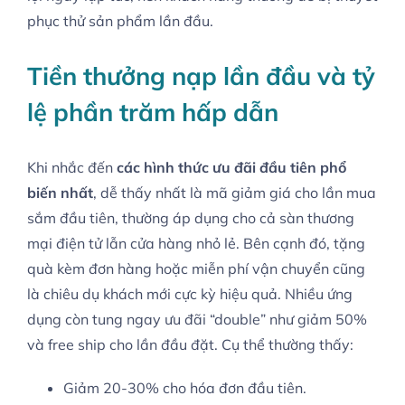
phục thử sản phẩm lần đầu.
Tiền thưởng nạp lần đầu và tỷ
lệ phần trăm hấp dẫn
Khi nhắc đến
các hình thức ưu đãi đầu tiên phổ
biến nhất
, dễ thấy nhất là mã giảm giá cho lần mua
sắm đầu tiên, thường áp dụng cho cả sàn thương
mại điện tử lẫn cửa hàng nhỏ lẻ. Bên cạnh đó, tặng
quà kèm đơn hàng hoặc miễn phí vận chuyển cũng
là chiêu dụ khách mới cực kỳ hiệu quả. Nhiều ứng
dụng còn tung ngay ưu đãi “double” như giảm 50%
và free ship cho lần đầu đặt. Cụ thể thường thấy:
Giảm 20-30% cho hóa đơn đầu tiên.