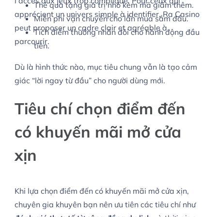
l’accès aux jeux trop compliqué. Pour ceux qui
Thẻ quà tặng giá trị nhỏ kèm mã giảm thêm.
apprécient un univers simple à identifier, Ra Casino
Miễn phí vận chuyển cho lần mua sắm đầu.
peut proposer un cadre clair et agréable à
Tích điểm thưởng nhân đôi cho hành động đầu
parcourir.
tiên.
Dù là hình thức nào, mục tiêu chung vẫn là tạo cảm
giác “lời ngay từ đầu” cho người dùng mới.
Tiêu chí chọn điểm đến
có khuyến mãi mở cửa
xịn
Khi lựa chọn điểm đến có khuyến mãi mở cửa xịn,
chuyên gia khuyên bạn nên ưu tiên các tiêu chí như