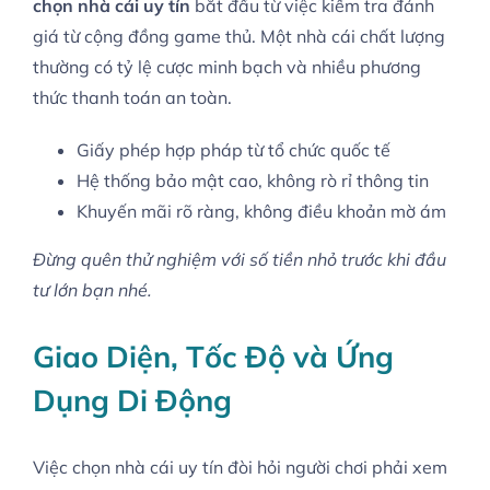
chọn nhà cái uy tín
bắt đầu từ việc kiểm tra đánh
giá từ cộng đồng game thủ. Một nhà cái chất lượng
thường có tỷ lệ cược minh bạch và nhiều phương
thức thanh toán an toàn.
Giấy phép hợp pháp từ tổ chức quốc tế
Hệ thống bảo mật cao, không rò rỉ thông tin
Khuyến mãi rõ ràng, không điều khoản mờ ám
Đừng quên thử nghiệm với số tiền nhỏ trước khi đầu
tư lớn bạn nhé.
Giao Diện, Tốc Độ và Ứng
Dụng Di Động
Việc chọn nhà cái uy tín đòi hỏi người chơi phải xem