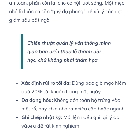
an toàn, phần còn lại cho cơ hội lướt sóng. Một mẹo
nhỏ là luôn có sẵn “quỹ dự phòng” để xử lý các đợt
giảm sâu bất ngờ.
Chiến thuật quản lý vốn thông minh
giúp bạn biến thua lỗ thành bài
học, chứ không phải thảm họa.
Xác định rủi ro tối đa:
Đừng bao giờ mạo hiểm
quá 20% tài khoản trong một ngày.
Đa dạng hóa:
Không dồn toàn bộ trứng vào
một rổ, hãy chia nhỏ ra nhiều cặp hoặc ngành.
Ghi chép nhật ký:
Mỗi lệnh đều ghi lại lý do
vào/ra để rút kinh nghiệm.