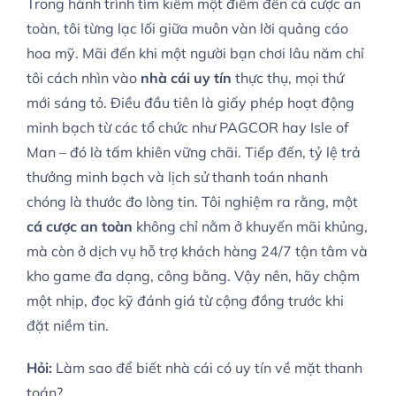
Trong hành trình tìm kiếm một điểm đến cá cược an
toàn, tôi từng lạc lối giữa muôn vàn lời quảng cáo
hoa mỹ. Mãi đến khi một người bạn chơi lâu năm chỉ
tôi cách nhìn vào
nhà cái uy tín
thực thụ, mọi thứ
mới sáng tỏ. Điều đầu tiên là giấy phép hoạt động
minh bạch từ các tổ chức như PAGCOR hay Isle of
Man – đó là tấm khiên vững chãi. Tiếp đến, tỷ lệ trả
thưởng minh bạch và lịch sử thanh toán nhanh
chóng là thước đo lòng tin. Tôi nghiệm ra rằng, một
cá cược an toàn
không chỉ nằm ở khuyến mãi khủng,
mà còn ở dịch vụ hỗ trợ khách hàng 24/7 tận tâm và
kho game đa dạng, công bằng. Vậy nên, hãy chậm
một nhịp, đọc kỹ đánh giá từ cộng đồng trước khi
đặt niềm tin.
Hỏi:
Làm sao để biết nhà cái có uy tín về mặt thanh
toán?