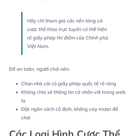
Hãy chỉ tham gia các nền tảng cá
cược thể thao trực tuyến có thể hiện
rõ giấy phép thí điểm của Chính phủ
Việt Nam.
Để an toàn, người chơi nên:
Chọn nhà cái có giấy phép quốc tế rõ ràng
Không chia sẻ thông tin cá nhân với trang web
lạ
Đặt ngân sách cố định, không vay mượn để
chơi
Các Loại Hình Cược Thể