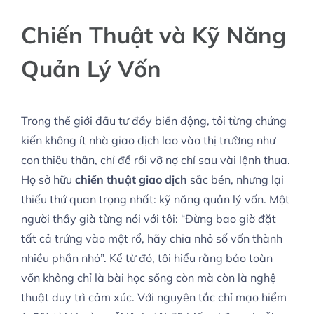
Chiến Thuật và Kỹ Năng
Quản Lý Vốn
Trong thế giới đầu tư đầy biến động, tôi từng chứng
kiến không ít nhà giao dịch lao vào thị trường như
con thiêu thân, chỉ để rồi vỡ nợ chỉ sau vài lệnh thua.
Họ sở hữu
chiến thuật giao dịch
sắc bén, nhưng lại
thiếu thứ quan trọng nhất: kỹ năng quản lý vốn. Một
người thầy già từng nói với tôi: “Đừng bao giờ đặt
tất cả trứng vào một rổ, hãy chia nhỏ số vốn thành
nhiều phần nhỏ”. Kể từ đó, tôi hiểu rằng bảo toàn
vốn không chỉ là bài học sống còn mà còn là nghệ
thuật duy trì cảm xúc. Với nguyên tắc chỉ mạo hiểm