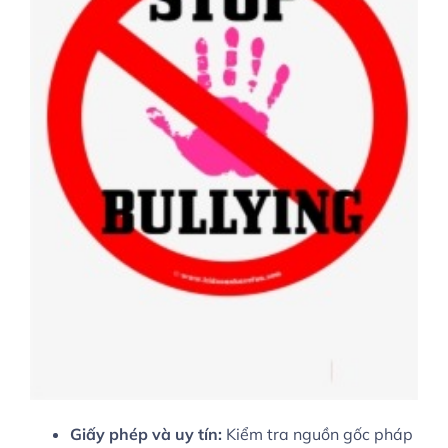
Giấy phép và uy tín:
Kiểm tra nguồn gốc pháp