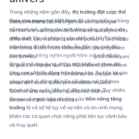
Trong những năm gần đây,
thị trường đặt cược thể
thao qua mạng tại Việt Nam
đã chứng kiến sự bùng
Lucky Treasure Casino organise son catalogue
nổ mạnh mẽ, giống như một dòng sông ngầm cuộn
comme une succession de territoires aux styles très
chảy dưới lớp vỏ pháp lý còn nhiều kẽ hở. Từ những
différents. Les visiteurs peuvent passer d’aventures
trận bóng đá đỉnh cao châu Âu đến các giải đấu
maritimes à des récits fantastiques, puis rejoindre
trong nước, hàng nghìn người hâm mộ mỗi tối lại
des formats
luckytreasurescasino.fr/
plus classiques
lặng lẽ mở ứng dụng, nhập mật khẩu và theo dõi
ou joués en temps réel. Les illustrations permettent
từng con số biến động trên bảng kèo. Sự tiện lợi của
d’identifier facilement l’ambiance de chaque titre
công nghệ di động đã biến nỗi đam mê thể thao
avant de l’ouvrir. Cette présentation visuelle
thành những cuộc “đầu tư” đầy kịch tính. Tuy nhiên,
favorise une navigation spontanée tout en
ẩn sau vẻ ngoài hào nhoáng của
tiềm năng tăng
conservant des repères clairs.
trưởng
là vô số hệ lụy về nợ nần và an ninh mạng,
khiến các cơ quan chức năng phải liên tục cảnh báo
và truy quét.