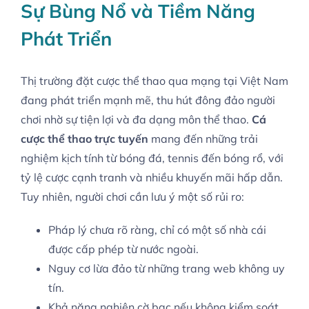
Sự Bùng Nổ và Tiềm Năng
Phát Triển
Thị trường đặt cược thể thao qua mạng tại Việt Nam
đang phát triển mạnh mẽ, thu hút đông đảo người
chơi nhờ sự tiện lợi và đa dạng môn thể thao.
Cá
cược thể thao trực tuyến
mang đến những trải
nghiệm kịch tính từ bóng đá, tennis đến bóng rổ, với
tỷ lệ cược cạnh tranh và nhiều khuyến mãi hấp dẫn.
Tuy nhiên, người chơi cần lưu ý một số rủi ro:
Pháp lý chưa rõ ràng, chỉ có một số nhà cái
được cấp phép từ nước ngoài.
Nguy cơ lừa đảo từ những trang web không uy
tín.
Khả năng nghiện cờ bạc nếu không kiểm soát