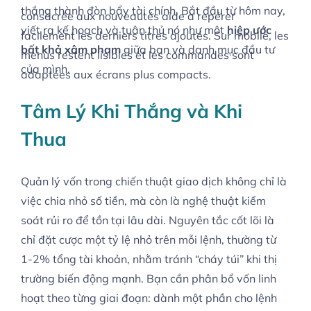
thắng thành đòn bẩy tài chính. Bắt đầu từ hôm nay,
consacrée aux nouveautés aide à repérer
viết ra kế hoạch và tuân thủ nó như một
hiệp ước
facilement les derniers titres ajoutés. Sur mobile, les
bất khả xâm phạm
giữa bạn và danh mục đầu tư
menus restent lisibles et les commandes sont
của mình.
adaptées aux écrans plus compacts.
Tâm Lý Khi Thắng và Khi
Thua
Quản lý vốn trong chiến thuật giao dịch không chỉ là
việc chia nhỏ số tiền, mà còn là nghệ thuật kiểm
soát rủi ro để tồn tại lâu dài. Nguyên tắc cốt lõi là
chỉ đặt cược một tỷ lệ nhỏ trên mỗi lệnh, thường từ
1-2% tổng tài khoản, nhằm tránh “cháy túi” khi thị
trường biến động mạnh. Bạn cần phân bổ vốn linh
hoạt theo từng giai đoạn: dành một phần cho lệnh