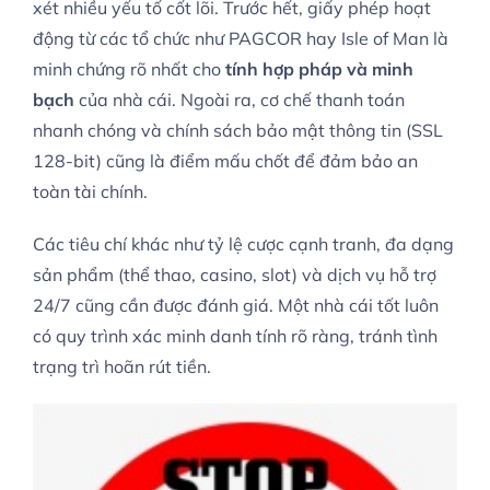
xét nhiều yếu tố cốt lõi. Trước hết, giấy phép hoạt
động từ các tổ chức như PAGCOR hay Isle of Man là
minh chứng rõ nhất cho
tính hợp pháp và minh
bạch
của nhà cái. Ngoài ra, cơ chế thanh toán
nhanh chóng và chính sách bảo mật thông tin (SSL
128-bit) cũng là điểm mấu chốt để đảm bảo an
toàn tài chính.
Các tiêu chí khác như tỷ lệ cược cạnh tranh, đa dạng
sản phẩm (thể thao, casino, slot) và dịch vụ hỗ trợ
24/7 cũng cần được đánh giá. Một nhà cái tốt luôn
có quy trình xác minh danh tính rõ ràng, tránh tình
trạng trì hoãn rút tiền.