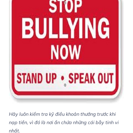
Hãy luôn kiểm tra kỹ điều khoản thưởng trước khi
nạp tiền, vì đó là nơi ẩn chứa những cái bẫy tinh vi
nhất.