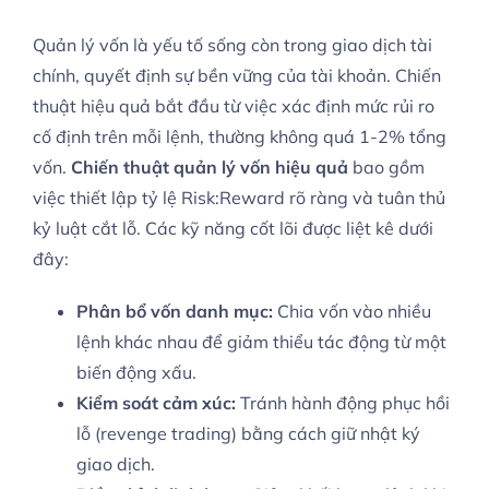
Quản lý vốn là yếu tố sống còn trong giao dịch tài
chính, quyết định sự bền vững của tài khoản. Chiến
thuật hiệu quả bắt đầu từ việc xác định mức rủi ro
cố định trên mỗi lệnh, thường không quá 1-2% tổng
vốn.
Chiến thuật quản lý vốn hiệu quả
bao gồm
việc thiết lập tỷ lệ Risk:Reward rõ ràng và tuân thủ
kỷ luật cắt lỗ. Các kỹ năng cốt lõi được liệt kê dưới
đây:
Phân bổ vốn danh mục:
Chia vốn vào nhiều
lệnh khác nhau để giảm thiểu tác động từ một
biến động xấu.
Kiểm soát cảm xúc:
Tránh hành động phục hồi
lỗ (revenge trading) bằng cách giữ nhật ký
giao dịch.