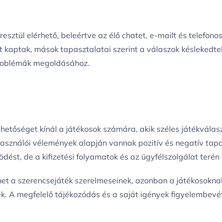
sztül elérhető, beleértve az élő chatet, e-mailt és telefon
t kaptak, mások tapasztalatai szerint a válaszok késlekedte
problémák megoldásához.
hetőséget kínál a játékosok számára, akik széles játékvála
sználói vélemények alapján vannak pozitív és negatív tapas
dést, de a kifizetési folyamatok és az ügyfélszolgálat terén
et a szerencsejáték szerelmeseinek, azonban a játékosokna
nek. A megfelelő tájékozódás és a saját igények figyelembev