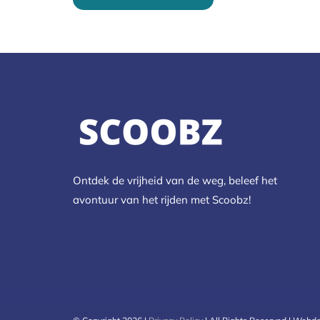
Ontdek de vrijheid van de weg, beleef het
avontuur van het rijden met Scoobz!