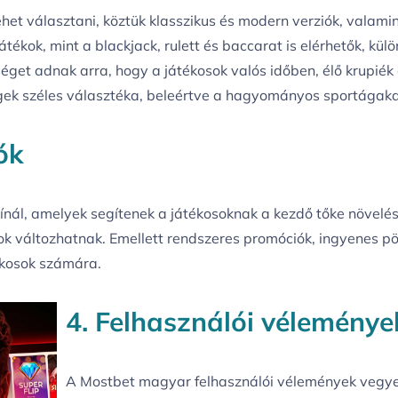
ehet választani, köztük klasszikus és modern verziók, valamin
tékok, mint a blackjack, rulett és baccarat is elérhetők, kül
őséget adnak arra, hogy a játékosok valós időben, élő krupiék
gek széles választéka, beleértve a hagyományos sportágakat
ók
nál, amelyek segítenek a játékosoknak a kezdő tőke növelés
ok változhatnak. Emellett rendszeres promóciók, ingyenes p
ékosok számára.
4. Felhasználói véleménye
A Mostbet magyar felhasználói vélemények vegyes