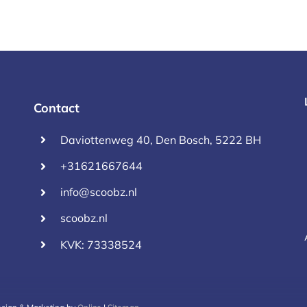
Contact
Daviottenweg 40, Den Bosch, 5222 BH
+31621667644
info@scoobz.nl
scoobz.nl
KVK: 73338524