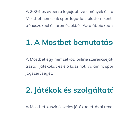
A 2026-os évben a legújabb vélemények és tap
Mostbet nemcsak sportfogadási platformként is
bónuszokból és promóciókból. Az alábbiakban 
1. A Mostbet bemutatá
A Mostbet egy nemzetközi online szerencsejáté
asztali játékokat és élő kaszinót, valamint sp
jogszerűségét.
2. Játékok és szolgáltat
A Mostbet kaszinó széles játékpalettával rend