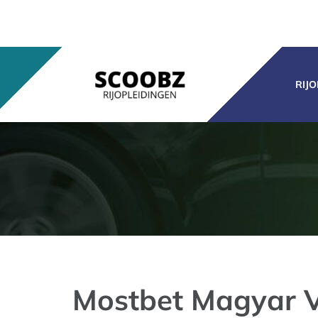
Ga
naar
inhoud
RIJ
Mostbet Magyar V