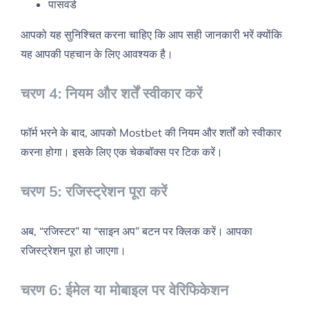
पासवर्ड
आपको यह सुनिश्चित करना चाहिए कि आप सही जानकारी भरें क्योंकि
यह आपकी पहचान के लिए आवश्यक है।
चरण 4: नियम और शर्तें स्वीकार करें
फॉर्म भरने के बाद, आपको Mostbet की नियम और शर्तों को स्वीकार
करना होगा। इसके लिए एक चेकबॉक्स पर टिक करें।
चरण 5: रजिस्ट्रेशन पूरा करें
अब, “रजिस्टर” या “साइन अप” बटन पर क्लिक करें। आपका
रजिस्ट्रेशन पूरा हो जाएगा।
चरण 6: ईमेल या मोबाइल पर वेरिफिकेशन