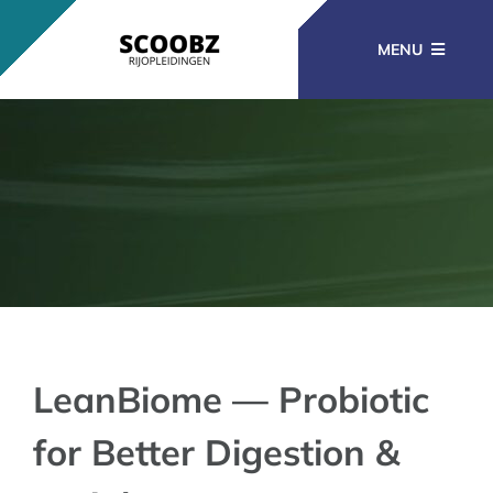
Ga
naar
MENU
inhoud
RIJOPLEIDINGEN
BEROEPSOPLEIDINGEN
CURSUSSEN
KENNISBANK
LeanBiome — Probiotic
for Better Digestion &
CONTACT