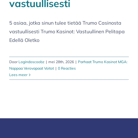
vastuullisesti
5 asiaa, jotka sinun tulee tietää Trumo Casinosta
vastuullisesti Trumo Kasinot: Vastuullinen Pelitapa
Edellä Oletko
Door
Logindoscoobz
|
mei 28th, 2026
|
Parhaat Trumo Kasinot MGA:
Nappaa Verovapaat Voitot
|
0 Reacties
Lees meer