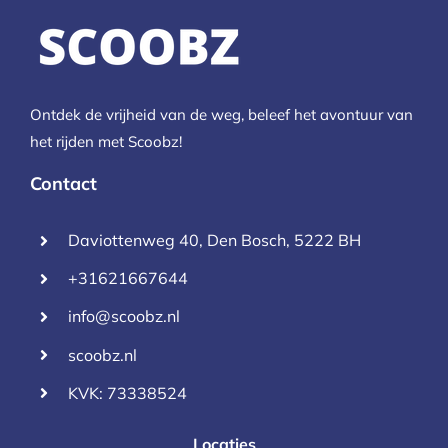
Ontdek de vrijheid van de weg, beleef het avontuur van
het rijden met Scoobz!
Contact
Daviottenweg 40, Den Bosch, 5222 BH
+31621667644
info@scoobz.nl
scoobz.nl
KVK: 73338524
Locaties