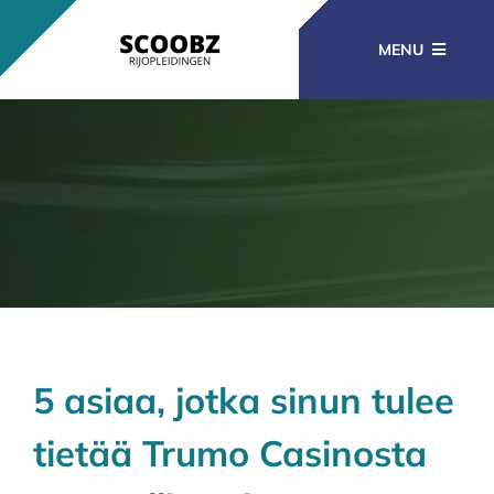
Ga
naar
MENU
inhoud
RIJOPLEIDINGEN
BEROEPSOPLEIDINGEN
CURSUSSEN
KENNISBANK
5 asiaa, jotka sinun tulee
tietää Trumo Casinosta
CONTACT