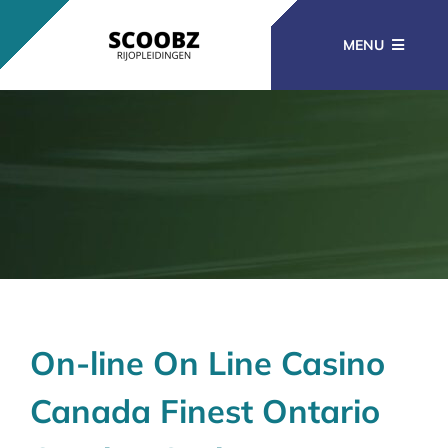
Ga
naar
MENU
inhoud
RIJOPLEIDINGEN
BEROEPSOPLEIDINGEN
CURSUSSEN
KENNISBANK
On-line On Line Casino
Canada Finest Ontario
CONTACT