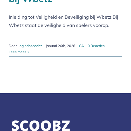
Inleiding tot Veiligheid en Beveiliging bij Wbetz Bij
Wbetz staat de veiligheid van spelers voorop.
Door
Logindoscoobz
|
januari 26th, 2026
|
CA
|
0 Reacties
Lees meer