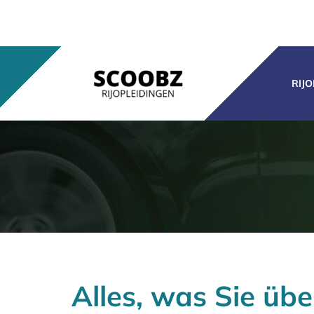
Ga
naar
inhoud
RIJ
Alles, was Sie üb