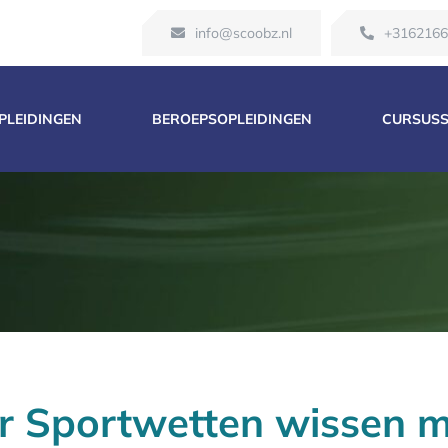
info@scoobz.nl
+316216
OPLEIDINGEN
BEROEPSOPLEIDINGEN
CURSUS
er Sportwetten wissen 