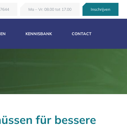
67644
Ma – Vr: 08.00 tot 17.00
Inschrijven
SEN
KENNISBANK
CONTACT
müssen für bessere