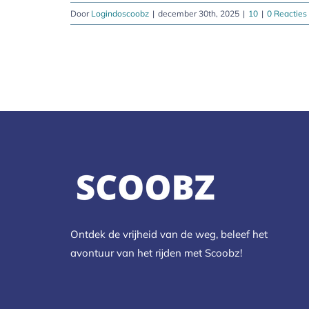
Door
Logindoscoobz
|
december 30th, 2025
|
10
|
0 Reacties
Ontdek de vrijheid van de weg, beleef het
avontuur van het rijden met Scoobz!